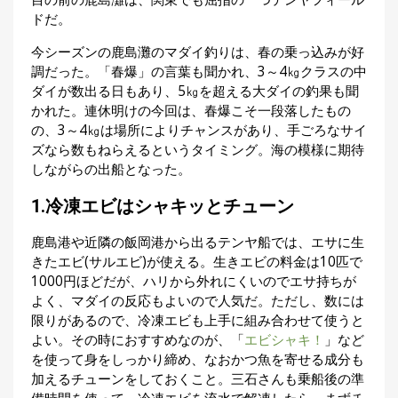
集
ドだ。
部
お
今シーズンの鹿島灘のマダイ釣りは、春の乗っ込みが好
す
🏆
調だった。「春爆」の言葉も聞かれ、3～4㎏クラスの中
›
す
ダイが数出る日もあり、5㎏を超える大ダイの釣果も聞
め
かれた。連休明けの今回は、春爆こそ一段落したもの
釣
の、3～4㎏は場所によりチャンスがあり、手ごろなサイ
り
ズなら数もねらえるというタイミング。海の模様に期待
具
しながらの出船となった。
1.冷凍エビはシャキッとチューン
メ
デ
ィ
鹿島港や近隣の飯岡港から出るテンヤ船では、エサに生
ア
きたエビ(サルエビ)が使える。生きエビの料金は10匹で
Basser
🐟
（バ
1000円ほどだが、ハリから外れにくいのでエサ持ちが
ス釣り）
よく、マダイの反応もよいので人気だ。ただし、数には
限りがあるので、冷凍エビも上手に組み合わせて使うと
Northanglers
❄️
（北
よい。その時におすすめなのが、「
エビシャキ！
」など
海道）
を使って身をしっかり締め、なおかつ魚を寄せる成分も
加えるチューンをしておくこと。三石さんも乗船後の準
月