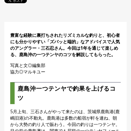
探
す・
調べ
る
目
豊富な経験に裏打ちされたリズミカルな釣りと、初心者
的
にも分かりやすい「ズバッと端的」なアドバイスで人気
か
🎣
›
ら
のアングラー・三石忍さん。今回は1年を通じて楽しめ
探
る、鹿島沖の一つテンヤのコツを解説してもらった。
す
写真と文◎編集部
協力◎マルキユー
全
国
お
鹿島沖一つテンヤで釣果を上げるコ
す
📍
›
す
ツ
め
釣
り
5月上旬、三石さんがやって来たのは、茨城県鹿島港(鹿
場
嶋旧港)の不動丸。鹿島港は多数の船宿が軒を連ね、朝
から大勢の釣り人で賑わう。今回の釣りは一つテンヤ。
目の前の鹿島灘は、関東でも屈指の一つテンヤフィール
編