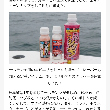
備時間を使って、冷凍エビを流水で解凍したら、まずチ
刊
ューンナップをして釣りに備えた。
つ
り
📖
人
ブ
ロ
グ
一つテンヤ用のエビエサをしっかり締めてフレーバーも
お
加える定番アイテム。あとはザル付きのタッパーを用意
問
しておく
い
鹿島灘は1年を通じて一つテンヤが楽しめ、砂地底、砂
合
利底、ツブ根といった根掛かりのしにくいボトムが続
わ
く。そして、マダイ以外にもハナダイ、ヒラメ、ホウボ
せ
ウ、カサゴなどゲストが多彩。一つテンヤをこれから覚