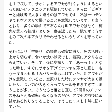
を手で戻して、サオによるアワセが利くようにするとい
った細かいテクニックも駆使していた。さらに「ビギナ
ーと経験者で大きく違うのはアワセです。私は一つテン
ヤでも本アタリで掛けることを意識しています」と言う
とおり、多くの場面で三石さんは即アワセではなく、穂
先が震える初期アタリを一度確認したら、慌てずようす
をみて次の本アタリで合わせるというリズムを守ってい
た。
それにより「空振り」の頻度も確実に減り、魚の活性が
上がり切らず、食いが浅い状況でも、着実にアタリをと
らえていた。そして、仮に空振りして「あーっ！」とな
った時も、すぐにサオを下げてテンヤを落とし直し、も
う一度食わせるリカバリー率も上げていた。即アワセだ
けを意識していると、空振りした時にテンヤが大きく動
いたり、つい力が大きく入ってリールを巻きすぎてしま
うことが多い。そうなると落とし直して2回目のチャン
スをねらえる確率が低くなるのだが、アワセの前後に余
裕がある釣りをすることで、そうしたミスも未然に防い
でいた。