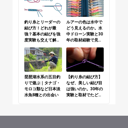
釣り糸とリーダーの
ルアーの色は水中で
結び方！どれが最
どう見えるのか。水
強？基本の結びを強
中ドローン実験と30
度実験も交えて解説
年の取材経験で見え
／PEラインとリーダ
てきた答え
ーの結び方編
琵琶湖水系の五目釣
【釣り糸の結び方】
りで遊ぶ｜タナゴ・
なぜ、美しい結び目
モロコ類など日本淡
は強いのか。30年の
水魚8種との出会い
実験と取材でたどり
着いた答え