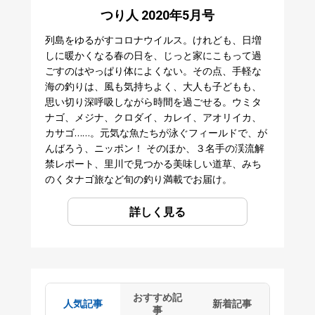
つり人 2020年5月号
列島をゆるがすコロナウイルス。けれども、日増
しに暖かくなる春の日を、じっと家にこもって過
ごすのはやっぱり体によくない。その点、手軽な
海の釣りは、風も気持ちよく、大人も子どもも、
思い切り深呼吸しながら時間を過ごせる。ウミタ
ナゴ、メジナ、クロダイ、カレイ、アオリイカ、
カサゴ……。元気な魚たちが泳ぐフィールドで、が
んばろう、ニッポン！ そのほか、３名手の渓流解
禁レポート、里川で見つかる美味しい道草、みち
のくタナゴ旅など旬の釣り満載でお届け。
詳しく見る
おすすめ記
人気記事
新着記事
事