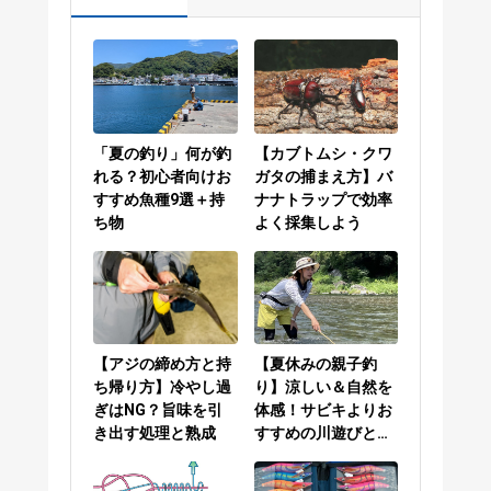
「夏の釣り」何が釣
【カブトムシ・クワ
れる？初心者向けお
ガタの捕まえ方】バ
すすめ魚種9選＋持
ナナトラップで効率
ち物
よく採集しよう
【アジの締め方と持
【夏休みの親子釣
ち帰り方】冷やし過
り】涼しい＆自然を
ぎはNG？旨味を引
体感！サビキよりお
き出す処理と熟成
すすめの川遊びと
は？