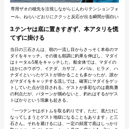
専用ザオの穂先を注視しながらじんわりテンションフォ
ール。ねらいどおりにククッと反応が出る瞬間が面白い
3.テンヤは底に置きすぎず、本アタリを慌
てずに掛ける
当日の三石さんは、朝の一流し目からさっそく本命のマ
ダイをキャッチ。その後も順調に釣果を伸ばし、マダイ
はトータル5尾をキャッチした。船全体では、マダイの
ほかにホウボウ、イナダ、カサゴ、メバル、ヒラメ、ハ
ナダイといったゲストが掛かることも多かったが、誰か
がマダイをキャッチする流しでは、確実にマダイをゲッ
トしていた点が注目される。ゲストが多彩なのは鹿島灘
の利点だが、パターンが掴めないと、釣れはするがゲス
トばかりという現象も起きる。
「一つテンヤはボトムを取る釣りです。ただ、底だけに
なってしまうとゲスト地獄になることもあります」と三
石さん。それを避けるには、一定の頻度で底はしっかり