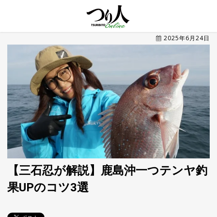
MENU
2025年6月24日
トレ
ン
ド・
最新
新
着
UP
記
事
ラ
ン
キ
No.1
ン
グ
【三石忍が解説】鹿島沖一つテンヤ釣
果UPのコツ3選
釣具
HOT
NEWS