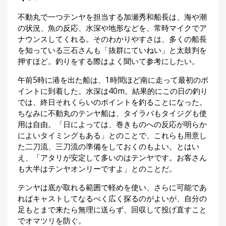
不動丸で一つテンヤを担当する加瀬秀和船長は、海や潮
の状況、魚の反応、水深や地形などを、常時マイクでア
ナウンスしてくれる。そのわかりやすさは、多くの船長
を知っている三石さんも「抜群にていねい」と太鼓判を
押すほど。釣りをする際はよく聞いて参考にしたい。
午前5時に港を出た船は、1時間ほど南に走って最初のポ
イントに到着した。水深は40m。結果的にこの日の釣り
では、終日それくらいのポイントを釣ることになった。
ちなみに不動丸のテンヤ船は、タイラバもタイジグも使
用は自由。「日によっては、巻きものへの反応が明らか
によいタイミングもある」とのことで、これらも用意し
た二刀流、三刀流の準備をしておくのもよい。とはい
え、「アタリが安定して多いのはテンヤです。お客さん
も大半はテンヤオンリーですよ」とのことだ。
テンヤは底が取れる範囲で軽めを使い、さらに可能であ
ればキャストしてなるべく広く探るのがよいが、自分の
足もとまで来たら無理に送らず、回収して投げ直すこと
でオマツリを防ぐ。