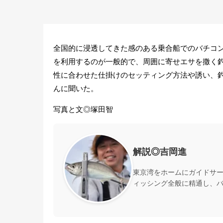
全国的に浸透してきた感のある乗合船でのバチコン
を利用するのが一般的で、周囲に寄せエサを撒く
性に合わせた仕掛けのセッティング方法や誘い、
んに聞いた。
写真と文◎塚田智
解説◎吉岡進
東京湾をホームにガイドサー
ィッシング全般に精通し、