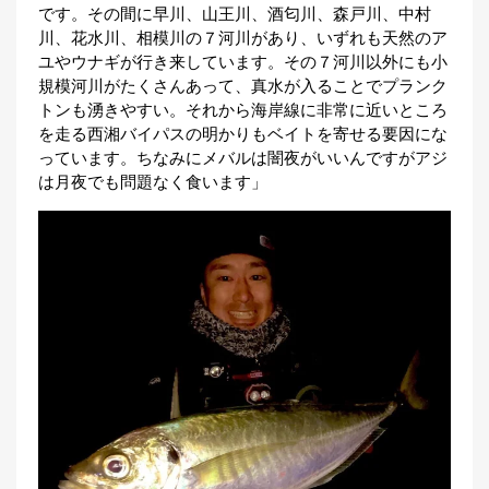
です。その間に早川、山王川、酒匂川、森戸川、中村
刊
川、花水川、相模川の７河川があり、いずれも天然のア
つ
り
📖
ユやウナギが行き来しています。その７河川以外にも小
人
規模河川がたくさんあって、真水が入ることでプランク
ブ
トンも湧きやすい。それから海岸線に非常に近いところ
ロ
を走る西湘バイパスの明かりもベイトを寄せる要因にな
グ
っています。ちなみにメバルは闇夜がいいんですがアジ
は月夜でも問題なく食います」
お
問
い
合
わ
せ