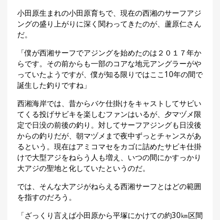
集
小田原生まれの小田原育ちで、現在の西湘のサーフアジ
部
ングの盛り上がりに深く関わってきたのが、蘆原仁さん
お
だ。
す
🏆
›
す
「僕が西湘サーフでアジングを始めたのは２０１７年か
め
らです。その前からも一部のコアな地元アングラーがや
釣
っていたようですが、僕が知る限りではここ10年の間で
り
具
誕生した釣りですね」
西湘海岸では、昔からバケ仕掛けをキャストしてサビい
てくる投げサビキを楽しむファンはいるが、夕マヅメ限
メ
デ
定で日没の前後の釣り。対してサーフアジングも日没後
ィ
からの釣りだが、朝マヅメまで夜中ずっとチャンスがあ
ア
るという。現在はアミコマセをカゴに詰めたサビキ仕掛
Basser
🐟
（バ
けで大型アジをねらう人も増え、いつの間にかすっかり
ス釣り）
大アジの聖地と化していたというのだ。
Northanglers
では、そんな大アジがねらえる西湘サーフとはどの範囲
❄️
（北
海道）
を指すのだろう。
「ざっくり言えば小田原から平塚にかけての約30㎞区間
月