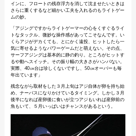
インに、フロートの残存浮力を消して沈ませたいときは
さらに重くするなど細かい工夫を入れるのもライトゲー
ムの妙。
「アジングですからライトゲーマーの心をくすぐるライ
トなタックル、微妙な操作感があってこそなんです。い
くらアジがデカくても、とにかく遠投、ヒットしたら一
気に寄せるようなパワーゲームだと萌えない。その点、
サーフアジングは基本的に静の釣り。ところがヒットす
るや動へスイッチ。その振り幅の大きさがハンパない。
実際、40㎝台は珍しくないですし、50㎝オーバーも毎
年出ています」
残念ながら取材をした３月上旬はアジ自体が卵を持ち始
め、ナーバスになりかけているタイミング。しかし３月
後半になれば産卵後に食いが立つアジもいれば産卵前の
魚もいて、５月いっぱいはチャンスがあるという。