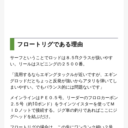
フロートリグである理由
サーフということでロッドは８.５ftクラスが扱いやす
い。リールはスピニングの２５００番。
「流用するならエギングタックルが近いですが、エギン
グロッドだとちょっと反発が強いからアタリを弾いてし
まいやすい。でもバランス的には問題ないです」
メインラインはＰＥ０.５号。リーダーのフロロカーボン
２.５号（約10ポンド）をラインツイスターを使ってＭ
ＩＤノットで接続する。ジグ単の釣りであればここにジ
グヘッドを結ぶだけ。
フロートリグの場合は、この先にワンランク細い２号