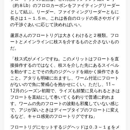
（約８Lb）のフロロカーボンをファイティングリーダー
として結ぶ。リーダー、ファイティングリーダーともに
長さは１～１.５ｍ。これは各自のロッドの長さやガイド
の干渉ぐあいに応じて決めればいい。
蘆原さんのフロートリグは大きくわけると２種類。フロ
ートとメインラインに枝スを介するものと介さないもの
だ。
「枝ス式がメインですね。このメリットはフロートを直
接操作するのではなく、枝スを介した先にあるスイベル
を動かすことでその先のジグヘッドを細かく操作できる
こと。アタリも明確に出ますし、ワーム付近にフロート
がないので魚に警戒心を抱かせにくい。ただし、11～
12月のシーズン初期で、ライズも頻繁に見られるときは
フロートを直結にして巻いてくる釣りで普通に釣れま
す。ワームの先のフロートの波動も邪魔していない感じ
で、アジが深いときはディープタイプのフロートに変え
るなど、キャロ感覚のフロートリグですね」
フロートリグにセットするジグヘッドは０.３～１ｇをメ