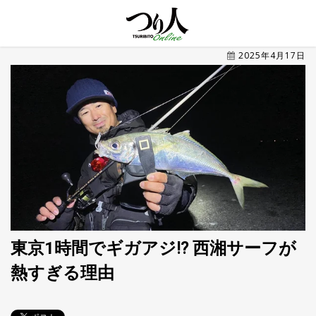
MENU
2025年4月17日
トレ
ン
ド・
最新
新
着
UP
記
事
ラ
ン
キ
No.1
ン
グ
東京1時間でギガアジ⁉ 西湘サーフが
熱すぎる理由
釣具
HOT
NEWS