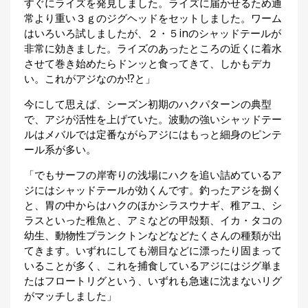
すぐにライズを発見しました。ライズに届かせるため通
常より重い３ｇのジグヘッドをセットしました。ワーム
はいろいろ試しましたが、２・５inのシャッドテールが
非常に効きました。ライズのあったところの近くに着水
させて巻き始めたらドンッと食ってきて、しかもデカ
い。これがアジなのか⁉と」
今にして思えば、シーズン初期のハクパターンの典型
で、アジが活性を上げていた。波動の強いシャッドテー
ルはメバルでは定番ながらアジにはもっと細身のピンテ
ール系が多い。
「でもサーフの岸寄りの浅場にハクを追い詰めているア
ジにはシャッドテールが効くんです。釣ったアジを捌く
と、胃の中からはハクのほかシラスウナギ、稚アユ、シ
ラスといった稚魚と、アミなどの甲殻類、イカ・タコの
幼生、動物性プランクトンなどなどたくさんの種類が出
てきます。いずれにしても潮目などに漂ったり固まって
いることが多く、これを捕食しているアジにはジグ単ま
たはフロートリグという、いずれも急速に沈まないリグ
がマッチしました」