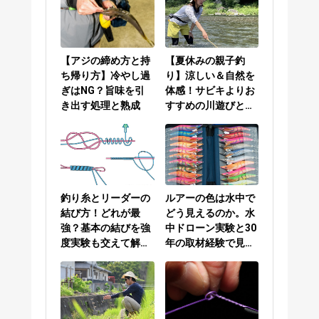
【アジの締め方と持
【夏休みの親子釣
ち帰り方】冷やし過
り】涼しい＆自然を
ぎはNG？旨味を引
体感！サビキよりお
き出す処理と熟成
すすめの川遊びと
は？
釣り糸とリーダーの
ルアーの色は水中で
結び方！どれが最
どう見えるのか。水
強？基本の結びを強
中ドローン実験と30
度実験も交えて解説
年の取材経験で見え
／PEラインとリーダ
てきた答え
ーの結び方編