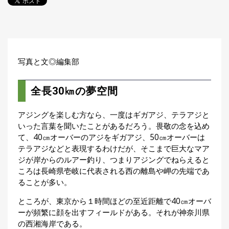
探
す・
調べ
る
目
写真と文◎編集部
的
か
🎣
›
ら
全長30㎞の夢空間
探
す
アジングを楽しむ方なら、一度はギガアジ、テラアジと
いった言葉を聞いたことがあるだろう。畏敬の念を込め
全
国
て、40㎝オーバーのアジをギガアジ、50㎝オーバーは
お
テラアジなどと表現するわけだが、そこまで巨大なマア
す
ジが岸からのルアー釣り、つまりアジングでねらえると
📍
›
す
ころは長崎県壱岐に代表される西の離島や岬の先端であ
め
ることが多い。
釣
り
ところが、東京から１時間ほどの至近距離で40㎝オーバ
場
ーが頻繁に顔を出すフィールドがある。それが神奈川県
の西湘海岸である。
編