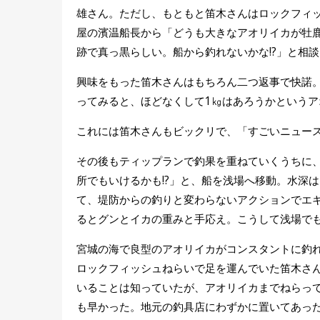
雄さん。ただし、もともと笛木さんはロックフィ
屋の濱温船長から「どうも大きなアオリイカが牡
跡で真っ黒らしい。船から釣れないかな!?」と相
興味をもった笛木さんはもちろん二つ返事で快諾。
ってみると、ほどなくして1㎏はあろうかという
これには笛木さんもビックリで、「すごいニュース
その後もティップランで釣果を重ねていくうちに
所でもいけるかも!?」と、船を浅場へ移動。水深
て、堤防からの釣りと変わらないアクションでエ
るとグンとイカの重みと手応え。こうして浅場で
宮城の海で良型のアオリイカがコンスタントに釣
ロックフィッシュねらいで足を運んでいた笛木さ
いることは知っていたが、アオリイカまでねらっ
も早かった。地元の釣具店にわずかに置いてあっ