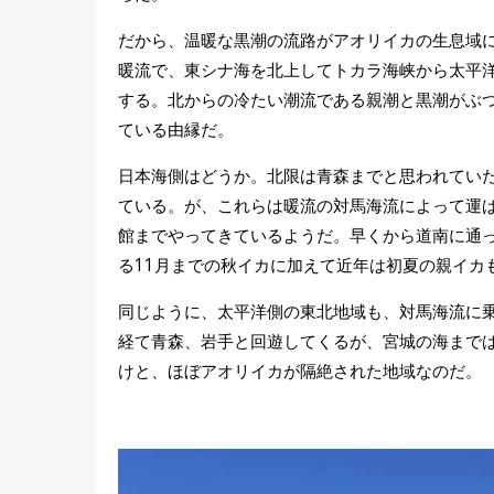
だから、温暖な黒潮の流路がアオリイカの生息域
暖流で、東シナ海を北上してトカラ海峡から太平
する。北からの冷たい潮流である親潮と黒潮がぶ
ている由縁だ。
日本海側はどうか。北限は青森までと思われてい
ている。が、これらは暖流の対馬海流によって運
館までやってきているようだ。早くから道南に通
る11月までの秋イカに加えて近年は初夏の親イカ
同じように、太平洋側の東北地域も、対馬海流に
経て青森、岩手と回遊してくるが、宮城の海まで
けと、ほぼアオリイカが隔絶された地域なのだ。