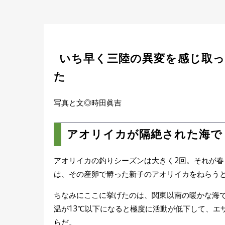
いち早く三陸の異変を感じ取
た
写真と文◎時田眞吉
アオリイカが隔絶された海で
アオリイカの釣りシーズンは大きく2回。それが
は、その産卵で孵った新子のアオリイカをねらう
ちなみにここに挙げたのは、関東以南の暖かな海
温が13℃以下になると極度に活動が低下して、エ
らだ。