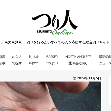
川も海も湖も、 釣りを始めたい
すべての人を応援する総合釣りサイト
新着
釣り方
釣り場
BASSER
NORTH ANGLER’S
最新釣
記事
で探す
を探す
バス釣り
北海道の釣り
ニュー
2024年11月6日