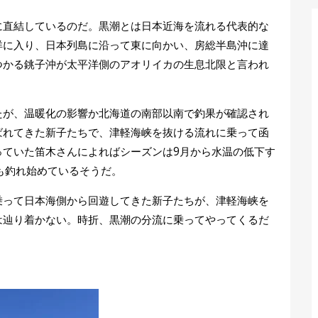
に直結しているのだ。黒潮とは日本近海を流れる代表的な
洋に入り、日本列島に沿って東に向かい、房総半島沖に達
つかる銚子沖が太平洋側のアオリイカの生息北限と言われ
たが、温暖化の影響か北海道の南部以南で釣果が確認され
ばれてきた新子たちで、津軽海峡を抜ける流れに乗って函
っていた笛木さんによればシーズンは9月から水温の低下す
も釣れ始めているそうだ。
乗って日本海側から回遊してきた新子たちが、津軽海峡を
は辿り着かない。時折、黒潮の分流に乗ってやってくるだ