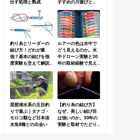
出す処理と熟成
すすめの川遊びと
は？
釣り糸とリーダーの
ルアーの色は水中で
結び方！どれが最
どう見えるのか。水
強？基本の結びを強
中ドローン実験と30
度実験も交えて解説
年の取材経験で見え
／PEラインとリーダ
てきた答え
ーの結び方編
琵琶湖水系の五目釣
【釣り糸の結び方】
りで遊ぶ｜タナゴ・
なぜ、美しい結び目
モロコ類など日本淡
は強いのか。30年の
水魚8種との出会い
実験と取材でたどり
着いた答え