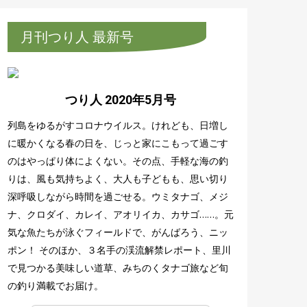
月刊つり人 最新号
つり人 2020年5月号
列島をゆるがすコロナウイルス。けれども、日増し
に暖かくなる春の日を、じっと家にこもって過ごす
のはやっぱり体によくない。その点、手軽な海の釣
りは、風も気持ちよく、大人も子どもも、思い切り
深呼吸しながら時間を過ごせる。ウミタナゴ、メジ
ナ、クロダイ、カレイ、アオリイカ、カサゴ……。元
気な魚たちが泳ぐフィールドで、がんばろう、ニッ
ポン！ そのほか、３名手の渓流解禁レポート、里川
で見つかる美味しい道草、みちのくタナゴ旅など旬
の釣り満載でお届け。