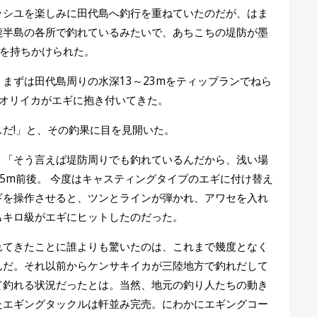
ッシユを楽しみに田代島へ釣行を重ねていたのだが、はま
鹿半島の各所で釣れているみたいで、あちこちの堤防が墨
談を持ちかけられた。
まずは田代島周りの水深13～23mをティップランでねら
アオリイカがエギに抱き付いてきた。
だ!」と、その釣果に目を見開いた。
、「そう言えば堤防周りでも釣れているんだから、浅い場
は5m前後。 今度はキャスティングタイプのエギに付け替え
ギを操作させると、ツンとラインが弾かれ、アワセを入れ
もキロ級がエギにヒットしたのだった。
れてきたことに誰よりも驚いたのは、これまで幾度となく
んだ。それ以前からケンサキイカが三陸地方で釣れだして
て釣れる状況だったとは。当然、地元の釣り人たちの動き
たエギングタックルは軒並み完売。にわかにエギングコー