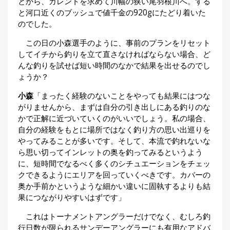
とから、カレントを求めて川幅の狭い尾羽根川へ。する
と河口近くのブッシュで値千金の920gにたどり着いた
のでした。
この日の小森選手のように、事前のプランをリセット
してイチから釣りを立て直さなければならない場合、ど
んな釣りを試せば短い時間のなかで結果を出せるのでし
ょうか？
小森
「まったく経験のないことをやっても結果にはつな
がりませんから、まずは自分の引き出しにある釣りのな
かで正解に近づいていくのがいいでしょう。私の場合、
自分の経験をもとに場所ではなく釣り方の思い出巡りを
やってみることが多いです。そして、本流で釣れないな
ら思い切ってインレットの奥を釣ってみるというよう
に、短時間でなるべく多くのシチュエーションをチェッ
クできるようにエリアを回っていくべきです。カバーの
奥か手前かというような細かい違いに固執するよりも結
果につながりやすいはずです」
これはトーナメントアングラーだけでなく、むしろ釣
行日数が限られるサンデーアングラーにも有用なアドバ