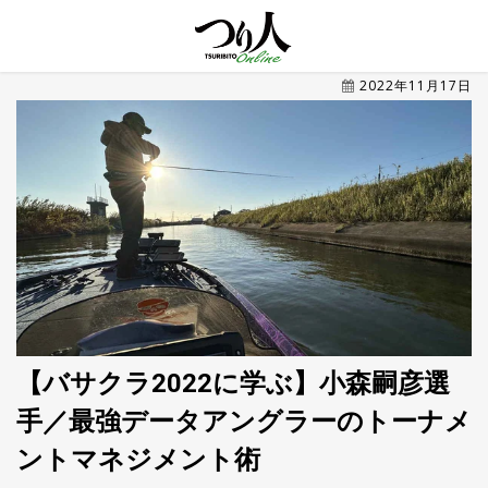
MENU
2022年11月17日
トレ
ン
ド・
最新
新
着
UP
記
事
ラ
ン
キ
No.1
ン
グ
【バサクラ2022に学ぶ】小森嗣彦選
手／最強データアングラーのトーナメ
釣具
HOT
NEWS
ントマネジメント術