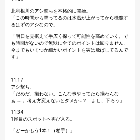
北利根川のアシ撃ちを本格的に開始。
「この時間から撃ってるのは水温が上がってから機能す
るはずのアシなので」
「明日を見据えて手広く探って可能性を高めていく。で
も時間がないので無駄に全てのポイントは回りません。
今までもいくつか細かいポイントを実は飛ばしてるんで
す」
11:17
アシ撃ち。
「だめだ。揃わない。こんな事やってたら揃わんな
ぁ……。考え方変えないとダメか…？ よし、下ろう」
11:34
1尾目のスポットへ再び入る。
「どーかもう1本！（柏手）」