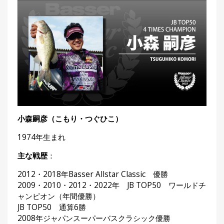
集
部
お
す
🏆
›
す
め
釣
り
具
メ
小森嗣彦（こもり・つぐひこ）
デ
ィ
1974年生まれ
ア
Basser
主な戦歴
：
🐟
（バ
ス釣り）
2012・2018年Basser Allstar Classic 優勝
2009・2010・2012・2022年 JB TOP50 ワールドチ
Northanglers
❄️
（北
ャンピオン（年間優勝）
海道）
JB TOP50 通算6勝
2008年ジャパンスーパーバスクラシック優勝
月