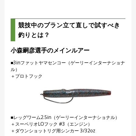
刊
つ
り
📖
人
競技中のプラン立て直しで試すべき
ブ
ロ
釣りとは？
グ
小森嗣彦選手のメインルアー
■3inファットヤマセンコー（ゲーリーインターナショナ
ル）
＋プロトフック
お
問
い
合
■レッグワーム2.5in（ゲーリーインターナショナル）
わ
＋スーペリオLOフック #3（エンジン）
＋ダウンショットリグ用シンカー 3/32oz
せ