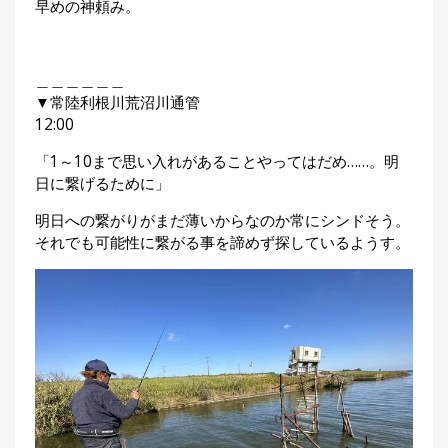
早めの神頼み。
＿＿＿＿＿＿
▼常陸利根川荒沼川通管
12:00
「1～10まで思い入れがあることやってはだめ……。明
日に繋げるために」
明日への繋がりがまだ薄いからなのか常にシンドそう。
それでも可能性に繋がる事を諦めず探しているようす。