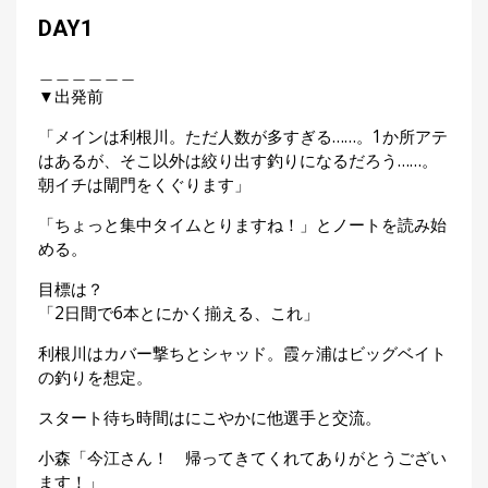
DAY1
＿＿＿＿＿＿
▼出発前
「メインは利根川。ただ人数が多すぎる……。1か所アテ
はあるが、そこ以外は絞り出す釣りになるだろう……。
朝イチは閘門をくぐります」
「ちょっと集中タイムとりますね！」とノートを読み始
める。
目標は？
「2日間で6本とにかく揃える、これ」
利根川はカバー撃ちとシャッド。霞ヶ浦はビッグベイト
の釣りを想定。
スタート待ち時間はにこやかに他選手と交流。
小森「今江さん！ 帰ってきてくれてありがとうござい
ます！」