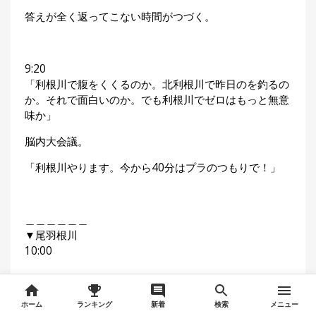
答えが全く返ってこない時間がつづく。
9:20
「利根川で腹をくくるのか。北利根川で昨日のを釣るの
か。それで面白いのか。でも利根川でゼロはもっと無意
味か」
脳内大会議。
「利根川やります。今から40分はプラのつもりで！」
＿＿＿＿＿＿
▼尾羽根川
10:00
ホーム
ランキング
新着
検索
メニュー