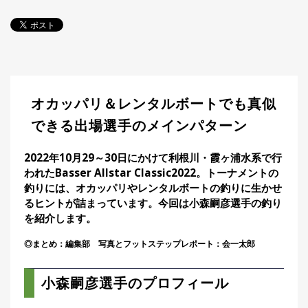
探
す・
調べ
る
目
的
か
🎣
›
オカッパリ＆レンタルボートでも真似
ら
探
できる出場選手のメインパターン
す
2022年10月29～30日にかけて利根川・霞ヶ浦水系で行
全
われたBasser Allstar Classic2022。トーナメントの
国
釣りには、オカッパリやレンタルボートの釣りに生かせ
お
るヒントが詰まっています。今回は小森嗣彦選手の釣り
す
📍
を紹介します。
›
す
め
◎まとめ：編集部 写真とフットステップレポート：会一太郎
釣
り
場
小森嗣彦選手のプロフィール
編