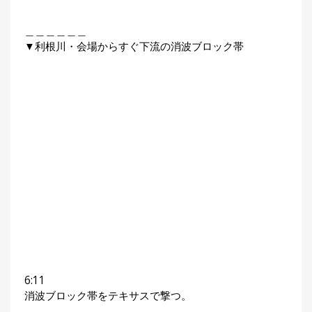
＿＿＿＿＿＿
▼利根川・会場からすぐ下流の消波ブロック帯
6:11
消波ブロック帯をテキサスで撃つ。