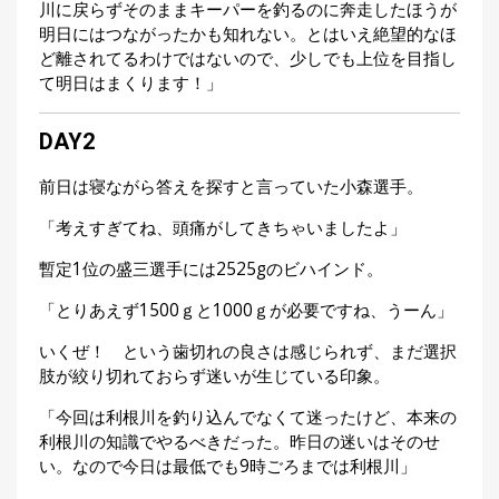
川に戻らずそのままキーパーを釣るのに奔走したほうが
明日にはつながったかも知れない。とはいえ絶望的なほ
ど離されてるわけではないので、少しでも上位を目指し
て明日はまくります！」
DAY2
前日は寝ながら答えを探すと言っていた小森選手。
「考えすぎてね、頭痛がしてきちゃいましたよ」
暫定1位の盛三選手には2525gのビハインド。
「とりあえず1500ｇと1000ｇが必要ですね、うーん」
いくぜ！ という歯切れの良さは感じられず、まだ選択
肢が絞り切れておらず迷いが生じている印象。
「今回は利根川を釣り込んでなくて迷ったけど、本来の
利根川の知識でやるべきだった。昨日の迷いはそのせ
い。なので今日は最低でも9時ごろまでは利根川」