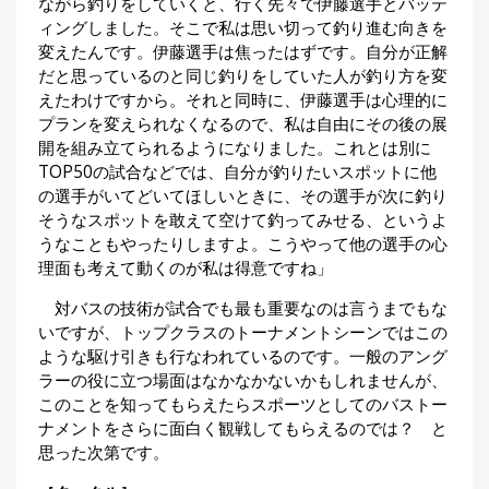
ながら釣りをしていくと、行く先々で伊藤選手とバッテ
ィングしました。そこで私は思い切って釣り進む向きを
変えたんです。伊藤選手は焦ったはずです。自分が正解
だと思っているのと同じ釣りをしていた人が釣り方を変
えたわけですから。それと同時に、伊藤選手は心理的に
プランを変えられなくなるので、私は自由にその後の展
開を組み立てられるようになりました。これとは別に
TOP50の試合などでは、自分が釣りたいスポットに他
の選手がいてどいてほしいときに、その選手が次に釣り
そうなスポットを敢えて空けて釣ってみせる、というよ
うなこともやったりしますよ。こうやって他の選手の心
理面も考えて動くのが私は得意ですね」
対バスの技術が試合でも最も重要なのは言うまでもな
いですが、トップクラスのトーナメントシーンではこの
ような駆け引きも行なわれているのです。一般のアング
ラーの役に立つ場面はなかなかないかもしれませんが、
このことを知ってもらえたらスポーツとしてのバストー
ナメントをさらに面白く観戦してもらえるのでは？ と
思った次第です。