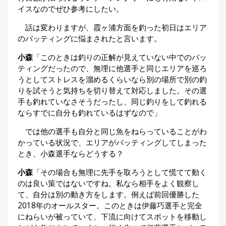
イスなのでぜひ参考にしたい。
話は変わりますが、霞ヶ浦方面を釣った初日はエリア
のバッティングに悩まされたと言います。
小森
「このときは釣りの正解が見えていない中でのバッ
ティングだったので、無理に他選手と同じエリアを巡ろ
うとしてストレスを溜めるくらいなら別の場所で別の釣
りを試そうと気持ちを切り替えて対応しました。その選
手も釣れていなさそうだったし、同じ釣りをして釣れる
ならすでに自分も釣れているはずなので」
では他の選手も自分と同じ魚をねらっていることがわ
かっている状況で、エリアがバッティングしてしまった
とき、小森選手ならどうする？
小森
「その場合も無理に先手を取ろうとして慌てて動く
のは良い策ではないですね。私なら相手をよく観察し
て、自分は別の動き方をします。例えば前回優勝した
2018年のオールスター。このときは伊藤巧選手と完全
にねらいが被っていて、下流に向けてスポットを移動し