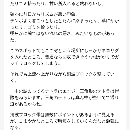
たりゴミ拾ったり。甘い所入れると釣れないし」
確かに前日からリズムが悪い印象。
テンポよく巻こうとしたとたんに絡まったり、草にかか
ったり、ゴミを拾ったり。
明らかに腕ではない流れの悪さ、みたいなものがあっ
た。
このスポットでもここぞという場所にしっかりネコリグ
を入れたところ、普通なら回収できそうな根がかりでガ
ッチリロックしてしまう。
それでも上流へ上がりながら消波ブロックを撃ってい
く。
「中の詰まってるテトラはエッジ。三角形のテトラは岸
際をねらいます。三角のテトラは真ん中が空いてて通り
道があるからね」
消波ブロック帯は無数にポイントがあるように見える
が、こまやかなところで時短をしていくんだなと勉強に
なる。