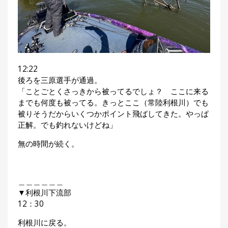
12:22
後ろを三原選手が通過。
「ことごとくさっきから被ってるでしょ？ ここに来る
までも何度も被ってる。きっとここ（常陸利根川）でも
被りそうだからいくつかポイント飛ばしてきた。やっぱ
正解。でも釣れないけどね」
無の時間が続く。
＿＿＿＿＿＿
▼利根川下流部
12：30
利根川に戻る。