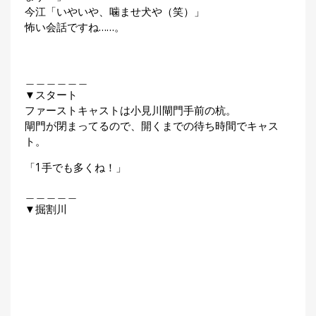
今江「いやいや、噛ませ犬や（笑）」
怖い会話ですね……。
＿＿＿＿＿＿
▼スタート
ファーストキャストは小見川閘門手前の杭。
閘門が閉まってるので、開くまでの待ち時間でキャス
ト。
「1手でも多くね！」
＿＿＿＿＿
▼掘割川