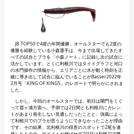
JB TOP50で4度の年間優勝、オールスターでも2度の
優勝を経験している小森選手は、今まで出場してきたす
べての試合とプラを「小森ノート」に記録し次の試合に
活かしています。とくに利根川ではタイドグラフと河口
の水門操作の情報から、エリアごとに水が動く時刻を正
確に導き出して試合に臨んでいることがBasser2022年
2月号「KING OF KINGS」のレポートで明らかにされま
した。
しかし、今回のオールスターでは、初日は閘門をくぐ
って霞ヶ浦方面へ。予測では2日間とも利根川にカレン
トがあまり発生しない見通しだったことと、強風によっ
て利根川でのプラが思うようにできなかったことが理由
です。その結果、北利根川の得意のスポットで2尾を連
発したものの、ウエイトが伸ばせず2日目は利根川で勝