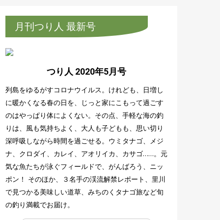
月刊つり人 最新号
つり人 2020年5月号
列島をゆるがすコロナウイルス。けれども、日増し
に暖かくなる春の日を、じっと家にこもって過ごす
のはやっぱり体によくない。その点、手軽な海の釣
りは、風も気持ちよく、大人も子どもも、思い切り
深呼吸しながら時間を過ごせる。ウミタナゴ、メジ
ナ、クロダイ、カレイ、アオリイカ、カサゴ……。元
気な魚たちが泳ぐフィールドで、がんばろう、ニッ
ポン！ そのほか、３名手の渓流解禁レポート、里川
で見つかる美味しい道草、みちのくタナゴ旅など旬
の釣り満載でお届け。