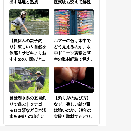
出す処理と熟成
度実験も交えて解説
／PEラインとリーダ
ーの結び方編
【夏休みの親子釣
ルアーの色は水中で
り】涼しい＆自然を
どう見えるのか。水
体感！サビキよりお
中ドローン実験と30
すすめの川遊びと
年の取材経験で見え
は？
てきた答え
琵琶湖水系の五目釣
【釣り糸の結び方】
りで遊ぶ｜タナゴ・
なぜ、美しい結び目
モロコ類など日本淡
は強いのか。30年の
水魚8種との出会い
実験と取材でたどり
着いた答え