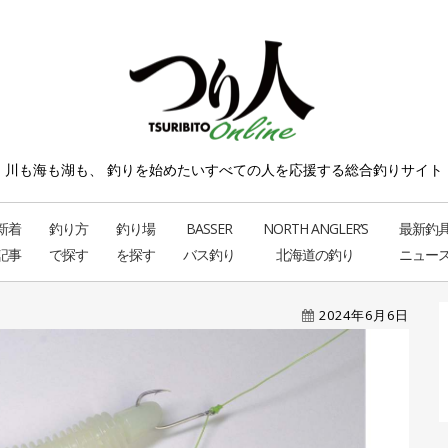
川も海も湖も、 釣りを始めたい
すべての人を応援する総合釣りサイト
新着
釣り方
釣り場
BASSER
NORTH ANGLER’S
最新釣
記事
で探す
を探す
バス釣り
北海道の釣り
ニュー
2024年6月6日