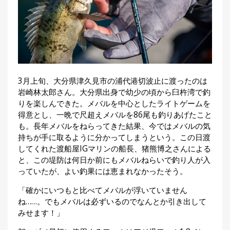
集
部
お
す
🏆
›
す
め
釣
り
3月上旬、大分県津久見市の浦代港切波止に渡ったのは
具
岩崎林太郎さん。大分県出身で幼少の頃から臼杵湾で釣
りを楽しんできた。メバルを中心としたライトゲームを
得意とし、一晩で尺超えメバルを86尾も釣りあげたこと
メ
も。長年メバルをねらってきた結果、今ではメバルの気
デ
ィ
持ちが手に取るように分かってしまうという。この日渡
ア
してくれた渡船屋IGマリンの船長、猪熊博之さんによる
Basser
と、この堤防は何日か前にもメバルねらいで釣り人が入
🐟
（バ
ス釣り）
っていたが、よい釣果には恵まれなかったそう。
「確かにいつもと比べてメバルが浮いていません
Northanglers
❄️
（北
ね……。でもメバルは必ずいるのでなんとか引き出して
海道）
みせます！」
月