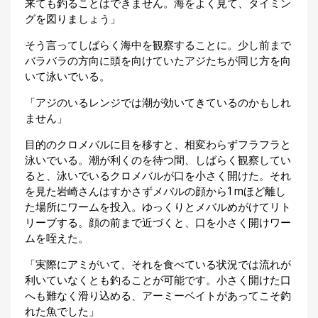
来ても釣ることはできません。海をよく見て、タイミン
グを図りましょう」
そう言ってしばらく海中を観察することに。少し前まで
バラバラの方向に頭を向けていたアジたちが同じ方を向
いて泳いでいる。
「アジのいるレンジでは潮が効いてきているのかもしれ
ません」
目的のクロメバルに目を移すと、相変わらずフラフラと
泳いでいる。潮が利くのを待つ間、しばらく観察してい
ると、泳いでいるクロメバルが口を小さく開けた。それ
を見た岩崎さんはすかさずメバルの顔から1mほど離し
た場所にワームを投入。ゆっくりとメバルめがけてリト
リーブする。顔の前まで近づくと、口を小さく開けワー
ムを咥えた。
「実際にアミがいて、それを食べている状況では流れが
利いていなくとも釣ることが可能です。小さく開けた口
へも難なく滑り込める、アーミーベイトがあってこそ釣
れた魚でした」