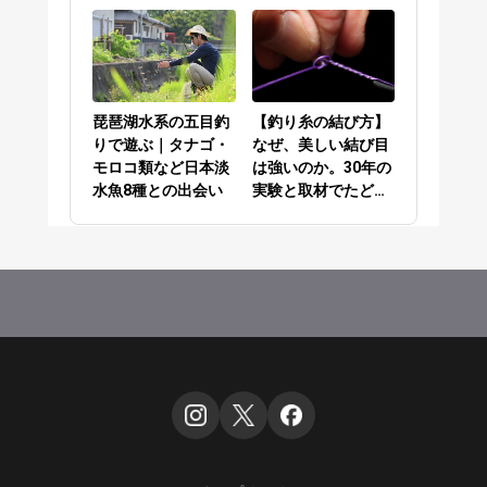
／PEラインとリーダ
てきた答え
ーの結び方編
琵琶湖水系の五目釣
【釣り糸の結び方】
りで遊ぶ｜タナゴ・
なぜ、美しい結び目
モロコ類など日本淡
は強いのか。30年の
水魚8種との出会い
実験と取材でたどり
着いた答え