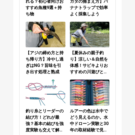
れる？初心者向けお
ガタの捕まえ方】バ
すすめ魚種9選＋持
ナナトラップで効率
ち物
よく採集しよう
【アジの締め方と持
【夏休みの親子釣
ち帰り方】冷やし過
り】涼しい＆自然を
ぎはNG？旨味を引
体感！サビキよりお
き出す処理と熟成
すすめの川遊びと
は？
釣り糸とリーダーの
ルアーの色は水中で
結び方！どれが最
どう見えるのか。水
強？基本の結びを強
中ドローン実験と30
度実験も交えて解説
年の取材経験で見え