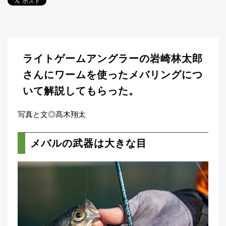
探
す・
調べ
る
目
ライトゲームアングラーの岩崎林太郎
的
か
🎣
さんにワームを使ったメバリングにつ
›
ら
いて解説してもらった。
探
す
写真と文◎髙木翔太
全
国
メバルの武器は大きな目
お
す
📍
›
す
め
釣
り
場
編