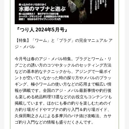
『つり人 2024年5月号』
【特集】「ワーム」と「プラグ」の完全マニュアル ア
ジ・メバル
今月号は春のアジ・メバル特集。プラグとワーム・リ
グごとの誘い方のコツやタックルのセッティング方法
などの基本的なテクニックから、アジングで一級ポイ
ントが空いていなかった時の探り方やメバルのプラッ
ギング、極小ワームの使い方などの応用まで幅広い情
報が満載です。全国のアジ・メバル最新事情や釣行後
も楽しめる絶品料理13選などのお役立ちコンテンツも
掲載しています。ほかにも春の釣りを楽しむためのイ
カ釣り場ガイドやマブナの釣り入門＆釣り場ガイド、
久保田剛之さんによる多摩川のバチ抜け攻略法、カサ
ゴ釣り入門などの情報も盛りだくさんです。