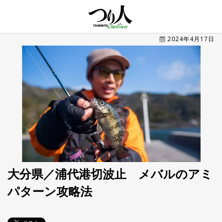
MENU
2024年4月17日
トレ
ン
ド・
最新
新
着
UP
記
事
ラ
ン
キ
No.1
ン
グ
大分県／浦代港切波止 メバルのアミ
パターン攻略法
釣具
HOT
NEWS