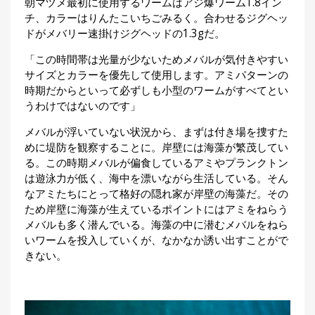
朝マヅメ最初に使用するワームはアジ爆ワーム1.8イン
刊
チ、カラーはりんたこいちごみるく。合わせるジグヘッ
つ
ドがメバリー速掛けジグヘッドの1.3gだ。
り
📖
人
「この時間帯は光量が少ないためメバルが気付きやすい
ブ
サイズとカラーを優先して使用します。アミパターンの
ロ
時期だからといって必ずしも小型のワームがすべてとい
グ
うわけではないのです」
メバルが浮いていない状況から、まずは付き場を捜すた
めに堤防を観察することに。岸壁には海藻が繁茂してい
る。この時期メバルが偏食しているアミやプランクトン
は遊泳力が低く、海中を漂いながら生活している。そん
なアミたちにとって格好の隠れ家が岸壁の海藻だ。その
ため岸壁に海藻が生えているポイントにはアミをねらう
お
メバルも多く潜んでいる。海藻の中に潜むメバルをねら
問
いワームを投入していくが、なかなか誘い出すことがで
い
きない。
合
わ
せ