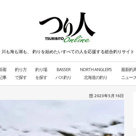
川も海も湖も、 釣りを始めたい
すべての人を応援する総合釣りサイト
新着
釣り方
釣り場
BASSER
NORTH ANGLER’S
最新釣
記事
で探す
を探す
バス釣り
北海道の釣り
ニュー
2023年5月16日