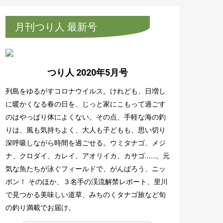
月刊つり人 最新号
つり人 2020年5月号
列島をゆるがすコロナウイルス。けれども、日増し
に暖かくなる春の日を、じっと家にこもって過ごす
のはやっぱり体によくない。その点、手軽な海の釣
りは、風も気持ちよく、大人も子どもも、思い切り
深呼吸しながら時間を過ごせる。ウミタナゴ、メジ
ナ、クロダイ、カレイ、アオリイカ、カサゴ……。元
気な魚たちが泳ぐフィールドで、がんばろう、ニッ
ポン！ そのほか、３名手の渓流解禁レポート、里川
で見つかる美味しい道草、みちのくタナゴ旅など旬
の釣り満載でお届け。