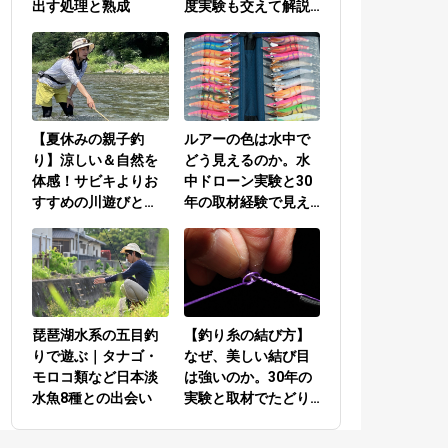
出す処理と熟成
度実験も交えて解説
／PEラインとリーダ
ーの結び方編
【夏休みの親子釣
ルアーの色は水中で
り】涼しい＆自然を
どう見えるのか。水
体感！サビキよりお
中ドローン実験と30
すすめの川遊びと
年の取材経験で見え
は？
てきた答え
琵琶湖水系の五目釣
【釣り糸の結び方】
りで遊ぶ｜タナゴ・
なぜ、美しい結び目
モロコ類など日本淡
は強いのか。30年の
水魚8種との出会い
実験と取材でたどり
着いた答え