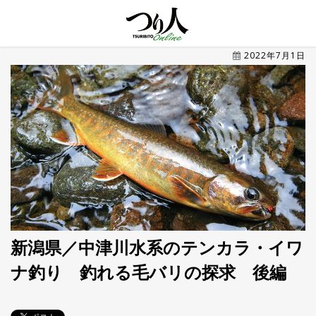
MENU
2022年7月1日
トレ
ン
ド・
最新
新
着
UP
記
事
ラ
ン
キ
No.1
ン
グ
新潟県／中津川水系のテンカラ・イワ
ナ釣り 釣れる毛バリの探求 後編
釣具
HOT
NEWS