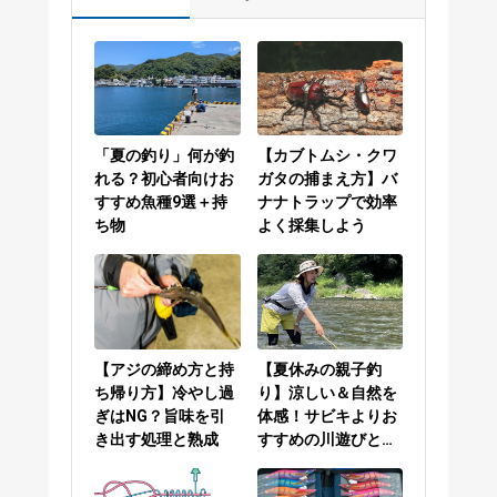
「夏の釣り」何が釣
【カブトムシ・クワ
れる？初心者向けお
ガタの捕まえ方】バ
すすめ魚種9選＋持
ナナトラップで効率
ち物
よく採集しよう
【アジの締め方と持
【夏休みの親子釣
ち帰り方】冷やし過
り】涼しい＆自然を
ぎはNG？旨味を引
体感！サビキよりお
き出す処理と熟成
すすめの川遊びと
は？