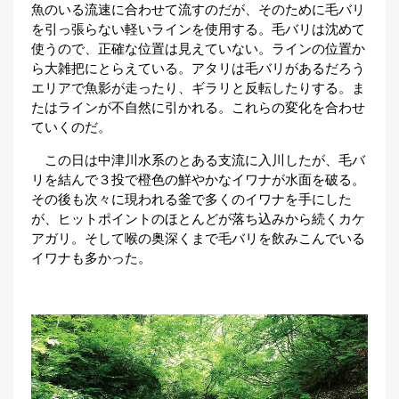
魚のいる流速に合わせて流すのだが、そのために毛バリ
を引っ張らない軽いラインを使用する。毛バリは沈めて
使うので、正確な位置は見えていない。ラインの位置か
ら大雑把にとらえている。アタリは毛バリがあるだろう
エリアで魚影が走ったり、ギラリと反転したりする。ま
たはラインが不自然に引かれる。これらの変化を合わせ
ていくのだ。
この日は中津川水系のとある支流に入川したが、毛バ
リを結んで３投で橙色の鮮やかなイワナが水面を破る。
その後も次々に現われる釜で多くのイワナを手にした
が、ヒットポイントのほとんどが落ち込みから続くカケ
アガリ。そして喉の奥深くまで毛バリを飲みこんでいる
イワナも多かった。