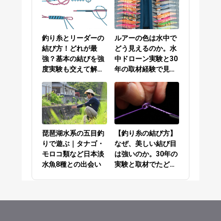
釣り糸とリーダーの
ルアーの色は水中で
結び方！どれが最
どう見えるのか。水
強？基本の結びを強
中ドローン実験と30
度実験も交えて解説
年の取材経験で見え
／PEラインとリーダ
てきた答え
ーの結び方編
琵琶湖水系の五目釣
【釣り糸の結び方】
りで遊ぶ｜タナゴ・
なぜ、美しい結び目
モロコ類など日本淡
は強いのか。30年の
水魚8種との出会い
実験と取材でたどり
着いた答え