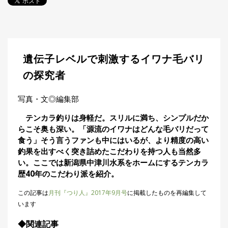
探
す・
調べ
る
目
遺伝子レベルで刺激するイワナ毛バリ
的
か
🎣
の探究者
›
ら
探
写真・文◎編集部
す
テンカラ釣りは身軽だ。スリルに満ち、シンプルだか
全
らこそ奥も深い。「源流のイワナはどんな毛バリだって
国
食う」そう言うファンも中にはいるが、より精度の高い
お
釣果を出すべく突き詰めたこだわりを持つ人も当然多
す
📍
›
い。ここでは新潟県中津川水系をホームにするテンカラ
す
歴40年のこだわり派を紹介。
め
釣
この記事は
月刊『つり人』2017年9月号
に掲載したものを再編集して
り
場
います
◆関連記事
編