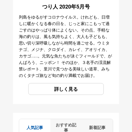
つり人 2020年5月号
列島をゆるがすコロナウイルス。けれども、日増
しに暖かくなる春の日を、じっと家にこもって過
ごすのはやっぱり体によくない。その点、手軽な
海の釣りは、風も気持ちよく、大人も子どもも、
思い切り深呼吸しながら時間を過ごせる。ウミタ
ナゴ、メジナ、クロダイ、カレイ、アオリイカ、
カサゴ……。元気な魚たちが泳ぐフィールドで、が
んばろう、ニッポン！ そのほか、３名手の渓流解
禁レポート、里川で見つかる美味しい道草、みち
のくタナゴ旅など旬の釣り満載でお届け。
詳しく見る
おすすめ記
人気記事
新着記事
事