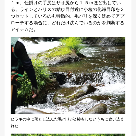
１ｍ。仕掛けの手尻はサオ尻から１.５ｍほど出してい
刊
る。ラインとハリスの結び目付近に小粒の化繊目印を２
つ
つセットしているのも特徴的。毛バリを深く沈めてアプ
り
📖
人
ローチする場合に、どれだけ沈んでいるのかを判断する
ブ
アイテムだ。
ロ
グ
お
問
い
合
ヒラキの中に落とし込んだ毛バリが2 秒もしないうちに食い込ま
わ
れた
せ