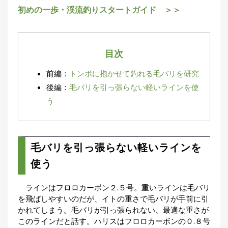
初めの一歩・渓流釣りスタートガイド ＞＞
集
部
お
す
🏆
›
す
目次
め
釣
前編：
トンボに抱かせて釣れる毛バリを研究
り
具
後編：
毛バリを引っ張らない軽いラインを使
う
メ
デ
ィ
ア
毛バリを引っ張らない軽いラインを
Basser
🐟
（バ
使う
ス釣り）
ラインはフロロカーボン２.５号。重いラインは毛バリ
Northanglers
❄️
（北
を飛ばしやすいのだが、イトの重さで毛バリが手前に引
海道）
かれてしまう。毛バリが引っ張られない、最適な重さが
このラインだと話す。ハリスはフロロカーボンの０.８号
月