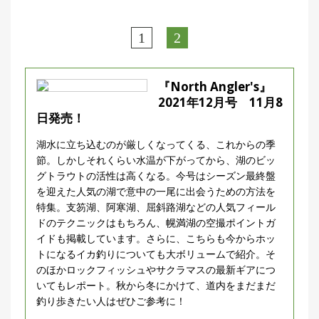
1
2
『North Angler's』
2021年12月号 11月8
日発売！
湖水に立ち込むのが厳しくなってくる、これからの季
節。しかしそれくらい水温が下がってから、湖のビッ
グトラウトの活性は高くなる。今号はシーズン最終盤
を迎えた人気の湖で意中の一尾に出会うための方法を
特集。支笏湖、阿寒湖、屈斜路湖などの人気フィール
ドのテクニックはもちろん、幌満湖の空撮ポイントガ
イドも掲載しています。さらに、こちらも今からホッ
トになるイカ釣りについても大ボリュームで紹介。そ
のほかロックフィッシュやサクラマスの最新ギアにつ
いてもレポート。秋から冬にかけて、道内をまだまだ
釣り歩きたい人はぜひご参考に！