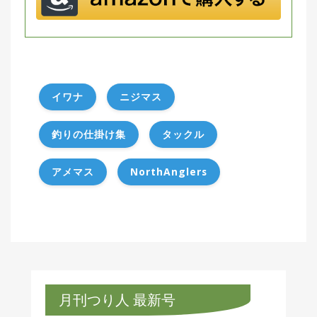
イワナ
ニジマス
釣りの仕掛け集
タックル
アメマス
NorthAnglers
月刊つり人 最新号