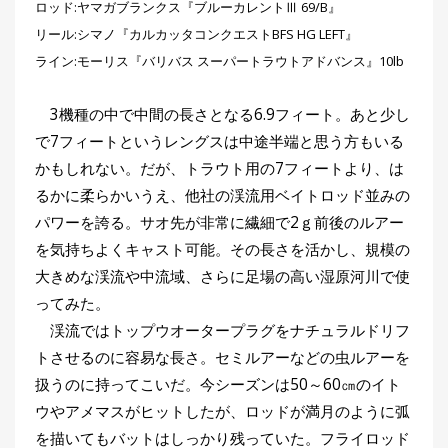
ロッド:ヤマガブランクス『ブルーカレントⅢ 69/B』
リール:シマノ『カルカッタコンクエストBFS HG LEFT』
ライン:モーリス『バリバス スーパートラウトアドバンス』10lb
3機種の中で中間の長さとなる6.9フィート。あと少し
で7フィートというレングスは中途半端と思う方もいる
かもしれない。だが、トラウト用の7フィートより、は
るかに柔らかいうえ、他社の渓流用ベイトロッド並みの
パワーを誇る。サオ先が非常に繊細で2ｇ前後のルアー
を気持ちよくキャスト可能。その長さを活かし、規模の
大きめな渓流や中流域、さらに足場の高い湿原河川で使
ってみた。
渓流ではトップウオータープラグをナチュラルドリフ
トさせるのに容易な長さ。セミルアーなどの虫ルアーを
扱うのに持ってこいだ。今シーズンは50～60㎝のイト
ウやアメマスがヒットしたが、ロッドが満月のように弧
を描いてもバットはしっかり残っていた。フライロッド