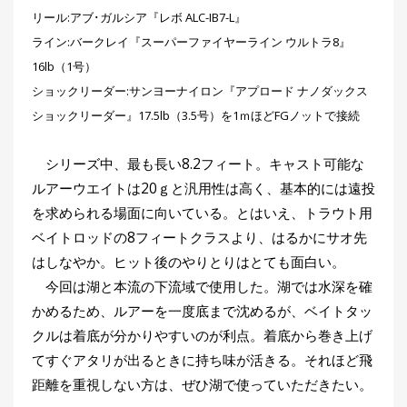
リール:アブ･ガルシア『レボ ALC-IB7-L』
ライン:バークレイ『スーパーファイヤーライン ウルトラ8』
16lb（1号）
ショックリーダー:サンヨーナイロン『アプロード ナノダックス
ショックリーダー』17.5lb（3.5号）を1ｍほどFGノットで接続
シリーズ中、最も長い8.2フィート。キャスト可能な
ルアーウエイトは20ｇと汎用性は高く、基本的には遠投
を求められる場面に向いている。とはいえ、トラウト用
ベイトロッドの8フィートクラスより、はるかにサオ先
はしなやか。ヒット後のやりとりはとても面白い。
今回は湖と本流の下流域で使用した。湖では水深を確
かめるため、ルアーを一度底まで沈めるが、ベイトタッ
クルは着底が分かりやすいのが利点。着底から巻き上げ
てすぐアタリが出るときに持ち味が活きる。それほど飛
距離を重視しない方は、ぜひ湖で使っていただきたい。