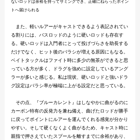
ないロッドは余裕を持ってサミングでき、正確にねらったポイン
トへ届けられる
また、軽いルアーがキャストできるよう表記されてい
る割りには、バスロッドのように硬いロッドも存在す
る。硬いロッドは入門者にとって投げづらさを助長する
だけでなく、ヒット後のバラシが増える原因にもなる。
ベイトタックルはファイト時に多少の無茶ができると思
っている方が多く、ドラグを強めに設定しているアング
ラーが多いと感じる。私は現状、硬いロッドと強いドラ
グ設定はバラシ率が極端に上がる設定だと思っている。
その点、『ブルーカレント』はしなやかに曲がるのに
カーボン特有の反発力を兼ね備え、曲げたロッドが勝手
に戻ってポイントにルアーを運んでくれる感覚が分かり
やすい。そして硬くなくよく曲がるため、キャスト時に
親指で押さえていたスプールを離すまでに余裕があり、