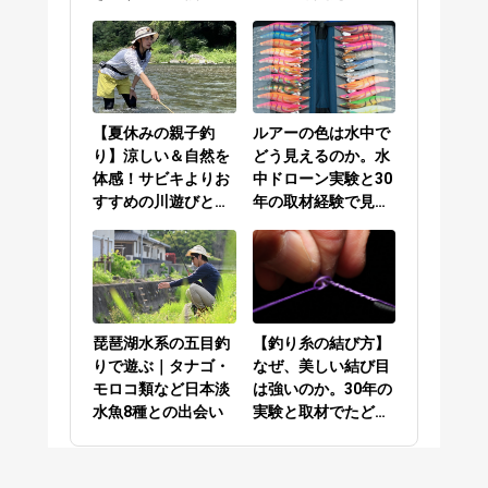
／PEラインとリーダ
ーの結び方編
【夏休みの親子釣
ルアーの色は水中で
り】涼しい＆自然を
どう見えるのか。水
体感！サビキよりお
中ドローン実験と30
すすめの川遊びと
年の取材経験で見え
は？
てきた答え
琵琶湖水系の五目釣
【釣り糸の結び方】
りで遊ぶ｜タナゴ・
なぜ、美しい結び目
モロコ類など日本淡
は強いのか。30年の
水魚8種との出会い
実験と取材でたどり
着いた答え