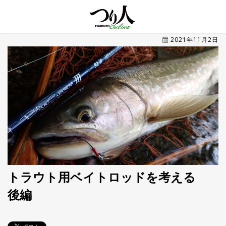
MENU
2021年11月2日
トレ
ン
ド・
最新
新
着
UP
記
事
ラ
ン
キ
No.1
ン
グ
トラウト用ベイトロッドを考える
後編
釣具
HOT
NEWS