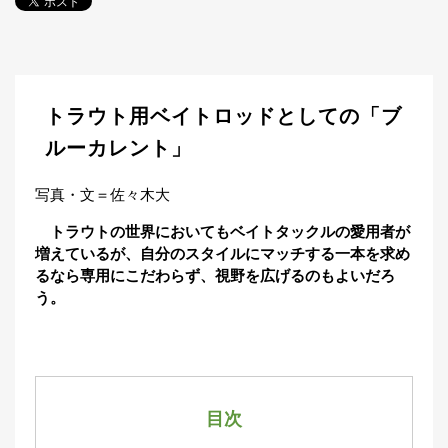
探
す・
調べ
る
目
トラウト用ベイトロッドとしての「ブ
的
か
🎣
ルーカレント」
›
ら
探
写真・文＝佐々木大
す
トラウトの世界においてもベイトタックルの愛用者が
全
増えているが、自分のスタイルにマッチする一本を求め
国
るなら専用にこだわらず、視野を広げるのもよいだろ
お
う。
す
📍
›
す
め
釣
り
場
目次
編