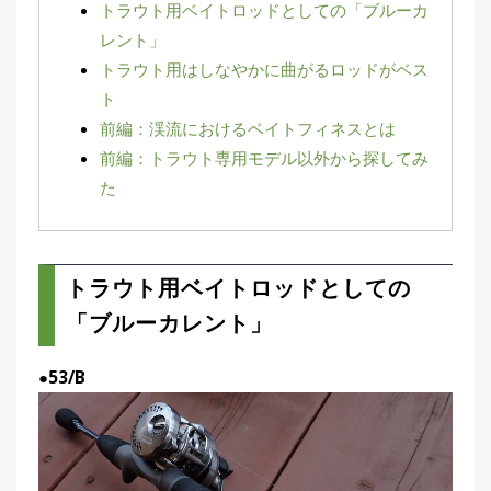
トラウト用ベイトロッドとしての「ブルーカ
集
レント」
部
お
トラウト用はしなやかに曲がるロッドがベス
す
🏆
›
ト
す
め
前編：渓流におけるベイトフィネスとは
釣
前編：トラウト専用モデル以外から探してみ
り
具
た
メ
デ
トラウト用ベイトロッドとしての
ィ
ア
「ブルーカレント」
Basser
🐟
（バ
ス釣り）
●53/B
Northanglers
❄️
（北
海道）
月