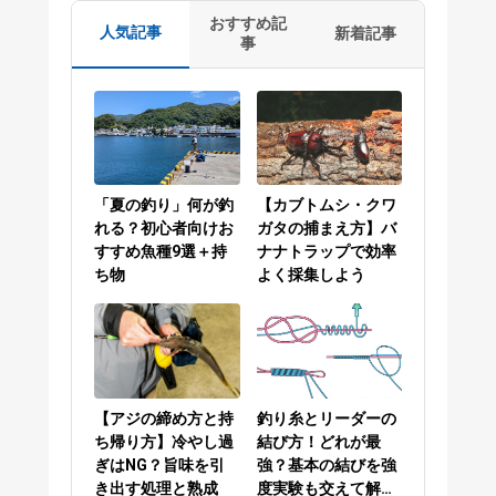
おすすめ記
人気記事
新着記事
事
「夏の釣り」何が釣
【カブトムシ・クワ
れる？初心者向けお
ガタの捕まえ方】バ
すすめ魚種9選＋持
ナナトラップで効率
ち物
よく採集しよう
【アジの締め方と持
釣り糸とリーダーの
ち帰り方】冷やし過
結び方！どれが最
ぎはNG？旨味を引
強？基本の結びを強
き出す処理と熟成
度実験も交えて解説