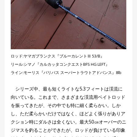
刊
つ
り
📖
人
ブ
ロ
グ
ロッド:ヤマガブランクス『ブルーカレントⅢ 53/B』
リール:シマノ『カルカッタコンクエストBFS HG LEFT』
ライン:モーリス『バリバス スーパートラウトアドバンス』8lb
シリーズ中、最も短くライトな5.3フィートは渓流に
お
向いている。これまで、さまざまな渓流用ベイトロッド
問
を振ってきたが、その中でも特に細く柔らかい。しか
い
し、ただ柔らかいだけではなく、ほどよく張りがありア
合
クション時にダルさは全くない。最大50㎝オーバーのニ
わ
ジマスを釣ることができたが、ロッドが負けている印象
せ