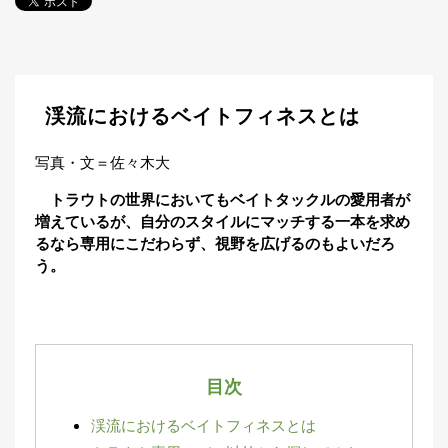
探
す・
調べ
る
目
渓流におけるベイトフィネスとは
的
か
🎣
›
ら
写真・文＝佐々木大
探
トラウトの世界においてもベイトタックルの愛用者が
す
増えているが、自分のスタイルにマッチする一本を求め
るなら専用にこだわらず、視野を広げるのもよいだろ
全
う。
国
お
す
📍
›
す
め
釣
り
目次
場
渓流におけるベイトフィネスとは
編