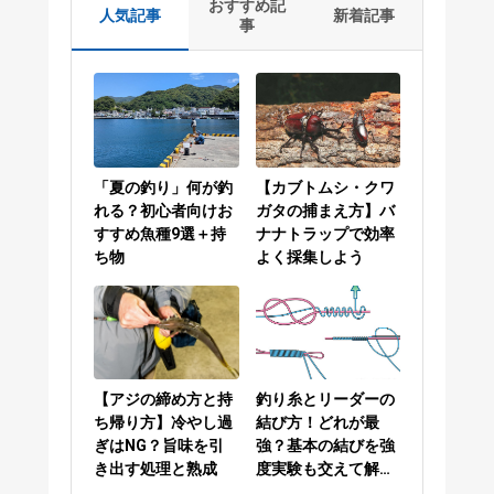
おすすめ記
人気記事
新着記事
事
「夏の釣り」何が釣
【カブトムシ・クワ
れる？初心者向けお
ガタの捕まえ方】バ
すすめ魚種9選＋持
ナナトラップで効率
ち物
よく採集しよう
【アジの締め方と持
釣り糸とリーダーの
ち帰り方】冷やし過
結び方！どれが最
ぎはNG？旨味を引
強？基本の結びを強
き出す処理と熟成
度実験も交えて解説
／PEラインとリーダ