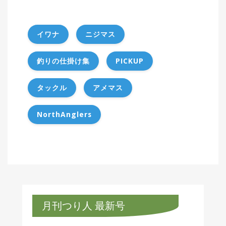
イワナ
ニジマス
釣りの仕掛け集
PICKUP
タックル
アメマス
NorthAnglers
月刊つり人 最新号