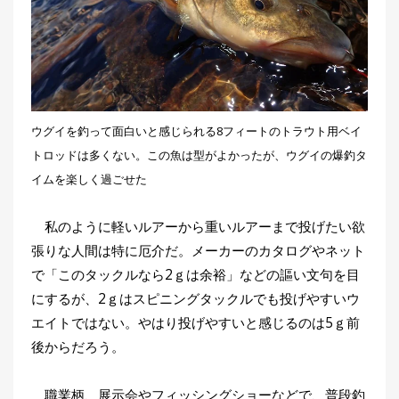
ウグイを釣って面白いと感じられる8フィートのトラウト用ベイ
トロッドは多くない。この魚は型がよかったが、ウグイの爆釣タ
イムを楽しく過ごせた
私のように軽いルアーから重いルアーまで投げたい欲
張りな人間は特に厄介だ。メーカーのカタログやネット
で「このタックルなら2ｇは余裕」などの謳い文句を目
にするが、2ｇはスピニングタックルでも投げやすいウ
エイトではない。やはり投げやすいと感じるのは5ｇ前
後からだろう。
職業柄、展示会やフィッシングショーなどで、普段釣