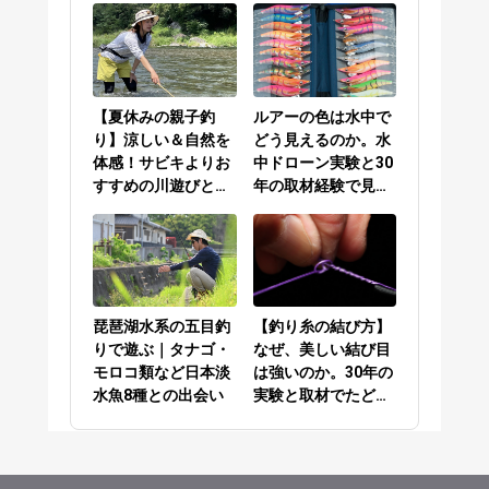
ーの結び方編
【夏休みの親子釣
ルアーの色は水中で
り】涼しい＆自然を
どう見えるのか。水
体感！サビキよりお
中ドローン実験と30
すすめの川遊びと
年の取材経験で見え
は？
てきた答え
琵琶湖水系の五目釣
【釣り糸の結び方】
りで遊ぶ｜タナゴ・
なぜ、美しい結び目
モロコ類など日本淡
は強いのか。30年の
水魚8種との出会い
実験と取材でたどり
着いた答え