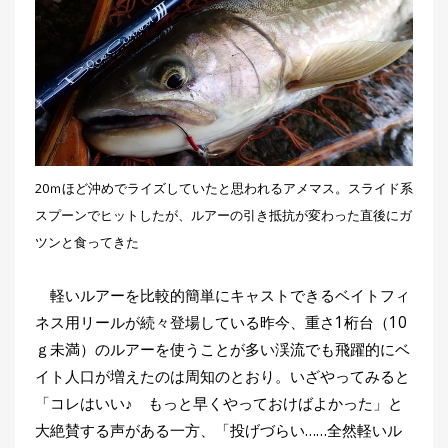
刊
つ
り
📖
人
ブ
ロ
グ
20ｍほど沖めでライズしていたと思われるアメマス。スライド系
スプーンでヒットしたが、ルアーの引き抵抗が変わった直後にガ
ツンと食ってきた
軽いルアーを比較的簡単にキャストできるベイトフィ
お
ネス用リールが続々登場している昨今、重さ1桁台（10
問
ｇ未満）のルアーを使うことが多い渓流でも飛躍的にベ
い
イト人口が増えたのは周知のとおり。いざやってみると
合
「コレはいい♪ もっと早くやっておけばよかった」と
わ
大絶賛する声がある一方、「投げづらい……全然軽いル
せ