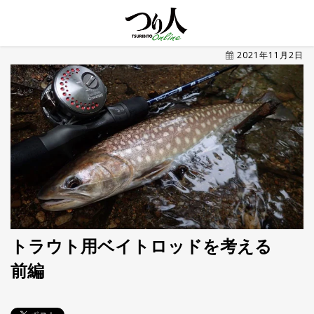
MENU
2021年11月2日
トレ
ン
ド・
最新
新
着
UP
記
事
ラ
ン
キ
No.1
ン
グ
トラウト用ベイトロッドを考える
前編
釣具
HOT
NEWS