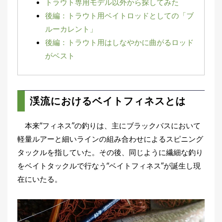
トラウト専用モデル以外から探してみた
集
後編：トラウト用ベイトロッドとしての「ブ
部
お
ルーカレント」
す
🏆
›
後編：トラウト用はしなやかに曲がるロッド
す
がベスト
め
釣
り
具
渓流におけるベイトフィネスとは
メ
デ
本来“フィネス”の釣りは、主にブラックバスにおいて
ィ
ア
軽量ルアーと細いラインの組み合わせによるスピニング
タックルを指していた。その後、同じように繊細な釣り
Basser
🐟
（バ
ス釣り）
をベイトタックルで行なう“ベイトフィネス”が誕生し現
在にいたる。
Northanglers
❄️
（北
海道）
月