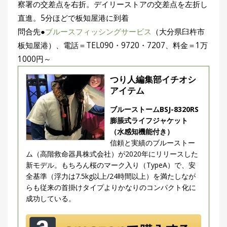
察署の交差点を右折。デイリーストアの交差点を左折し
直進。5分ほどで板知屋港に到着
問合先●
ブルースフィッシングサービス
（大分県臼杵市
板知屋港）、電話＝TEL090・9720・7207、料金＝1万
1000円～
つり人編集部イチオシ
アイテム
ブルーストームBSJ-8320RS
膨脹式ライフジャケット
（水感知機能付き）
信頼と実績のブルーストー
ム（高階救命器具株式会社）が2020年にリリースした
新モデル。もちろん桜のマーク入り（TypeA）で、安
全基準（浮力は7.5kg以上/24時間以上）を満たしなが
らも従来の首掛けタイプよりかなりのコンパクト化に
成功している。