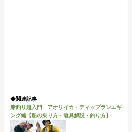
集
部
お
す
🏆
›
す
め
釣
り
具
メ
デ
ィ
ア
Basser
🐟
（バ
ス釣り）
◆関連記事
船釣り超入門 アオリイカ・ティップランエギ
Northanglers
❄️
（北
ング編【船の乗り方・道具解説・釣り方】
海道）
月