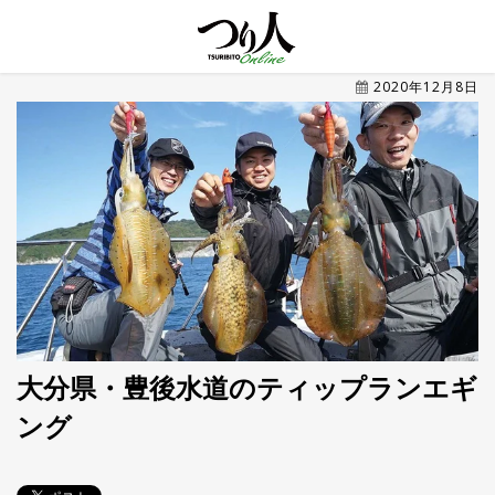
MENU
2020年12月8日
トレ
ン
ド・
最新
新
着
UP
記
事
ラ
ン
キ
No.1
ン
グ
大分県・豊後水道のティップランエギ
ング
釣具
HOT
NEWS