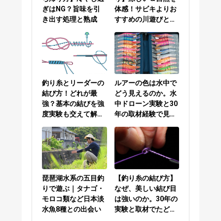
ぎはNG？旨味を引
体感！サビキよりお
き出す処理と熟成
すすめの川遊びと
は？
釣り糸とリーダーの
ルアーの色は水中で
結び方！どれが最
どう見えるのか。水
強？基本の結びを強
中ドローン実験と30
度実験も交えて解説
年の取材経験で見え
／PEラインとリーダ
てきた答え
ーの結び方編
琵琶湖水系の五目釣
【釣り糸の結び方】
りで遊ぶ｜タナゴ・
なぜ、美しい結び目
モロコ類など日本淡
は強いのか。30年の
水魚8種との出会い
実験と取材でたどり
着いた答え