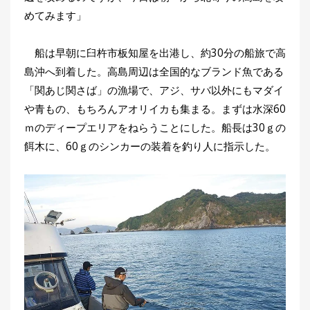
めてみます」
船は早朝に臼杵市板知屋を出港し、約30分の船旅で高
島沖へ到着した。高島周辺は全国的なブランド魚である
「関あじ関さば」の漁場で、アジ、サバ以外にもマダイ
や青もの、もちろんアオリイカも集まる。まずは水深60
ｍのディープエリアをねらうことにした。船長は30ｇの
餌木に、60ｇのシンカーの装着を釣り人に指示した。