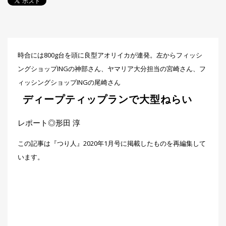
探
す・
調べ
る
目
時合には800g台を頭に良型アオリイカが連発。左からフィッシ
的
ングショップINGの神部さん、ヤマリア大分担当の宮崎さん、フ
か
🎣
›
ら
ィッシングショップINGの尾崎さん
探
ディープティップランで大型ねらい
す
レポート◎形田 淳
全
国
この記事は『つり人』2020年1月号に掲載したものを再編集して
お
す
います。
📍
›
す
め
釣
り
場
編