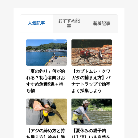
おすすめ記
人気記事
新着記事
事
「夏の釣り」何が釣
【カブトムシ・クワ
れる？初心者向けお
ガタの捕まえ方】バ
すすめ魚種9選＋持
ナナトラップで効率
ち物
よく採集しよう
【アジの締め方と持
【夏休みの親子釣
ち帰り方】冷やし過
り】涼しい＆自然を