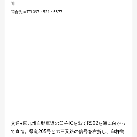
間
問合先＝TEL097・521・5577
交通●東九州自動車道の臼杵ICを出てR502を海に向かっ
て直進。県道205号との三叉路の信号を右折し、臼杵警