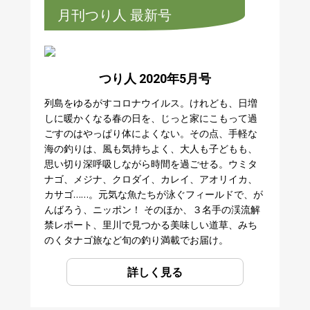
月刊つり人 最新号
つり人 2020年5月号
列島をゆるがすコロナウイルス。けれども、日増
しに暖かくなる春の日を、じっと家にこもって過
ごすのはやっぱり体によくない。その点、手軽な
海の釣りは、風も気持ちよく、大人も子どもも、
思い切り深呼吸しながら時間を過ごせる。ウミタ
ナゴ、メジナ、クロダイ、カレイ、アオリイカ、
カサゴ……。元気な魚たちが泳ぐフィールドで、が
んばろう、ニッポン！ そのほか、３名手の渓流解
禁レポート、里川で見つかる美味しい道草、みち
のくタナゴ旅など旬の釣り満載でお届け。
詳しく見る