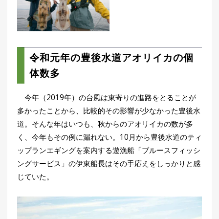
刊
つ
り
📖
人
ブ
ロ
令和元年の豊後水道アオリイカの個
グ
体数多
今年（2019年）の台風は東寄りの進路をとることが
多かったことから、比較的その影響が少なかった豊後水
道。そんな年はいつも、秋からのアオリイカの数が多
く、今年もその例に漏れない。10月から豊後水道のティ
お
ップランエギングを案内する遊漁船「ブルースフィッシ
問
ングサービス」の伊東船長はその手応えをしっかりと感
い
じていた。
合
わ
せ