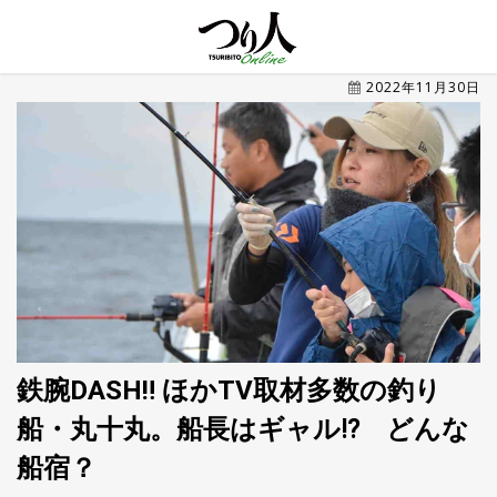
MENU
2022年11月30日
トレ
ン
ド・
最新
新
着
UP
記
事
ラ
ン
キ
No.1
ン
グ
鉄腕DASH‼ ほかTV取材多数の釣り
船・丸十丸。船長はギャル⁉ どんな
釣具
HOT
NEWS
船宿？