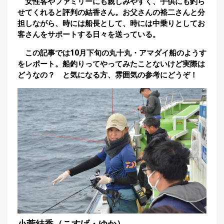
女性客やファミリーにも親しみやすく、子供にも釣ら
集
せてくれると評判の結香さん。お父さんの裕二さんと分
部
担しながら、時には船長として、時には中乗りとしてお
お
客さんをサポートする日々を送っている。
す
🏆
›
す
この記事では10月下旬の丸十丸・アマダイ船のようす
め
をレポート。船釣りってやってみたことないけど実際は
釣
どうなの？ と気になる方、雰囲気の参考にどうぞ！
り
具
メ
デ
ィ
ア
Basser
🐟
（バ
ス釣り）
Northanglers
❄️
（北
海道）
月
小菅結香（こすげ・ゆか）