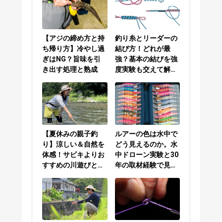
【アジの締め方と持
釣り糸とリーダーの
ち帰り方】冷やし過
結び方！どれが最
ぎはNG？旨味を引
強？基本の結びを強
き出す処理と熟成
度実験も交えて解説
／PEラインとリーダ
ーの結び方編
【夏休みの親子釣
ルアーの色は水中で
り】涼しい＆自然を
どう見えるのか。水
体感！サビキよりお
中ドローン実験と30
すすめの川遊びと
年の取材経験で見え
は？
てきた答え