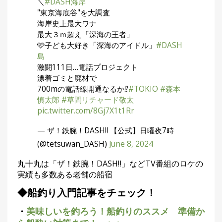
＼
#DASH海岸
"東京海底谷"を大調査
海岸史上最大ワナ
最大３ｍ超え「深海の王者」
🩷子ども大好き「深海のアイドル」
#DASH
島
激闘111日…電話プロジェクト
漂着ゴミと廃材で
700mの電話線開通なるか⁉️
#TOKIO
#森本
慎太郎
#草間リチャード敬太
pic.twitter.com/8Gj7X1t1Rr
— ザ！鉄腕！DASH!! 【公式】日曜夜7時
(@tetsuwan_DASH)
June 8, 2024
丸十丸は「ザ！鉄腕！DASH‼」などTV番組のロケの
実績も多数ある老舗の船宿
◆船釣り入門記事をチェック！
・
美味しいを釣ろう！船釣りのススメ 準備か