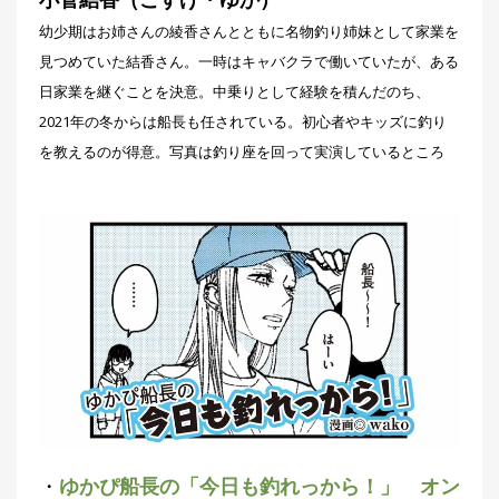
刊
幼少期はお姉さんの綾香さんとともに名物釣り姉妹として家業を
つ
り
📖
見つめていた結香さん。一時はキャバクラで働いていたが、ある
人
日家業を継ぐことを決意。中乗りとして経験を積んだのち、
ブ
ロ
2021年の冬からは船長も任されている。初心者やキッズに釣り
グ
を教えるのが得意。写真は釣り座を回って実演しているところ
お
問
い
合
わ
せ
・
ゆかぴ船長の「今日も釣れっから！」 オン