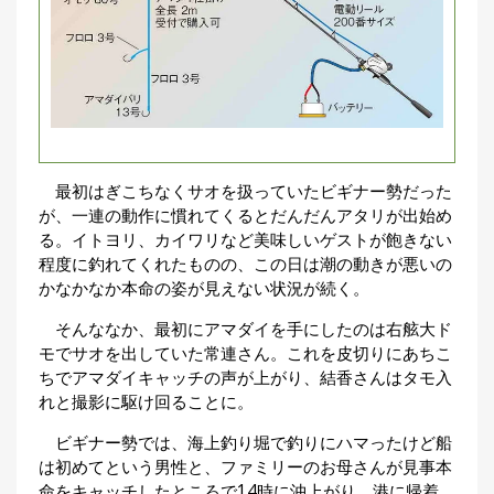
最初はぎこちなくサオを扱っていたビギナー勢だった
が、一連の動作に慣れてくるとだんだんアタリが出始め
る。イトヨリ、カイワリなど美味しいゲストが飽きない
程度に釣れてくれたものの、この日は潮の動きが悪いの
かなかなか本命の姿が見えない状況が続く。
そんななか、最初にアマダイを手にしたのは右舷大ド
モでサオを出していた常連さん。これを皮切りにあちこ
ちでアマダイキャッチの声が上がり、結香さんはタモ入
れと撮影に駆け回ることに。
ビギナー勢では、海上釣り堀で釣りにハマったけど船
は初めてという男性と、ファミリーのお母さんが見事本
命をキャッチしたところで14時に沖上がり。港に帰着