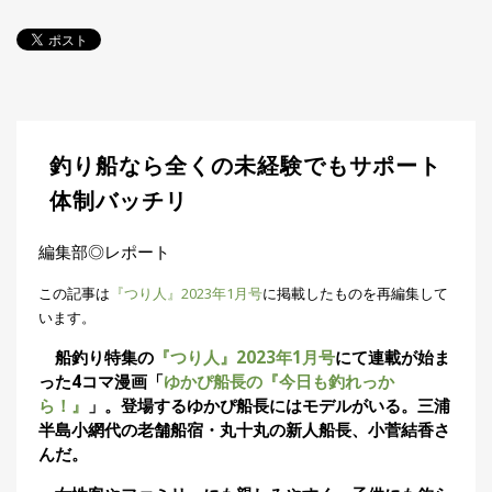
探
す・
調べ
る
目
的
か
🎣
›
釣り船なら全くの未経験でもサポート
ら
探
体制バッチリ
す
編集部◎レポート
全
国
この記事は
『つり人』2023年1月号
に掲載したものを再編集して
お
います。
す
📍
›
す
船釣り特集の
『つり人』2023年1月号
にて連載が始ま
め
った4コマ漫画「
ゆかぴ船長の『今日も釣れっか
釣
ら！』
」。登場するゆかぴ船長にはモデルがいる。三浦
り
半島小網代の老舗船宿・丸十丸の新人船長、小菅結香さ
場
んだ。
編