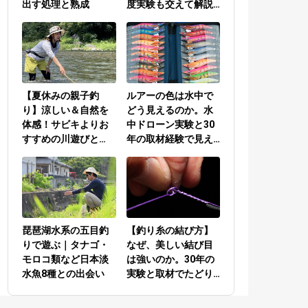
出す処理と熟成
度実験も交えて解説
／PEラインとリーダ
ーの結び方編
【夏休みの親子釣
ルアーの色は水中で
り】涼しい＆自然を
どう見えるのか。水
体感！サビキよりお
中ドローン実験と30
すすめの川遊びと
年の取材経験で見え
は？
てきた答え
琵琶湖水系の五目釣
【釣り糸の結び方】
りで遊ぶ｜タナゴ・
なぜ、美しい結び目
モロコ類など日本淡
は強いのか。30年の
水魚8種との出会い
実験と取材でたどり
着いた答え