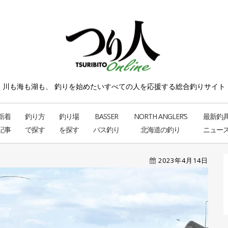
川も海も湖も、 釣りを始めたい
すべての人を応援する総合釣りサイト
新着
釣り方
釣り場
BASSER
NORTH ANGLER’S
最新釣
記事
で探す
を探す
バス釣り
北海道の釣り
ニュー
2023年4月14日