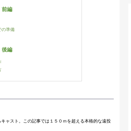
前編
での準備
後編
作
方
キャスト。この記事では１５０ｍを超える本格的な遠投