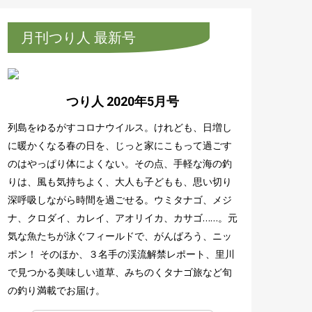
月刊つり人 最新号
つり人 2020年5月号
列島をゆるがすコロナウイルス。けれども、日増し
に暖かくなる春の日を、じっと家にこもって過ごす
のはやっぱり体によくない。その点、手軽な海の釣
りは、風も気持ちよく、大人も子どもも、思い切り
深呼吸しながら時間を過ごせる。ウミタナゴ、メジ
ナ、クロダイ、カレイ、アオリイカ、カサゴ……。元
気な魚たちが泳ぐフィールドで、がんばろう、ニッ
ポン！ そのほか、３名手の渓流解禁レポート、里川
で見つかる美味しい道草、みちのくタナゴ旅など旬
の釣り満載でお届け。