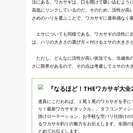
法にある。ワカサギは、口を開けて吸い込むよう
高低にリンクしているのだ。そのため、活性が高
さめのハリを選ぶことで、ワカサギに違和感なく
エサについても同様である。ワカサギの活性に合
は、ハリの大きさの選び方＝付けるエサの大きさ
ただし、どんなに活性が高い状況でも、当歳魚の
さに限界があるので、その点は考慮してエサの大
『なるほど！THEワカサギ大全202
道具にこだわれば、１尾１尾のワカサギを手に
り！最新ワカサギタックル」。タフコンディシ
掛けローテーション、お手軽な空バリ仕掛けの選
るワカサギ釣りの魅力をお伝えします。全国の
とめてお伝えします。