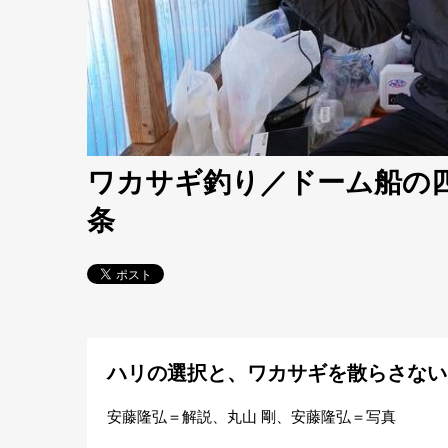
ワカサギ釣り／ドーム船の
条
ハリの選択と、ワカサギを散らさない
安藤隆弘＝解説、丸山 剛、安藤隆弘＝写真