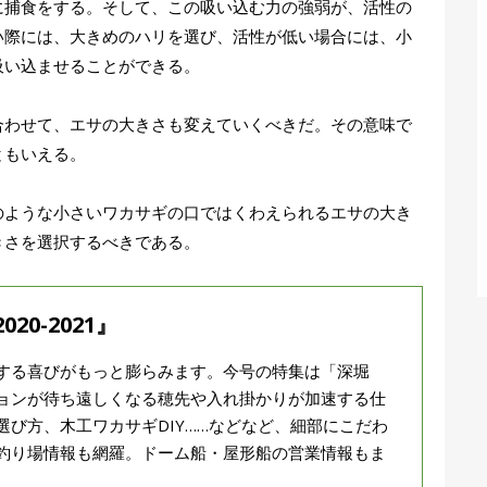
に捕食をする。そして、この吸い込む力の強弱が、活性の
い際には、大きめのハリを選び、活性が低い場合には、小
吸い込ませることができる。
わせて、エサの大きさも変えていくべきだ。その意味で
ともいえる。
ような小さいワカサギの口ではくわえられるエサの大き
きさを選択するべきである。
0-2021』
する喜びがもっと膨らみます。今号の特集は「深堀
ョンが待ち遠しくなる穂先や入れ掛かりが加速する仕
び方、木工ワカサギDIY……などなど、細部にこだわ
釣り場情報も網羅。ドーム船・屋形船の営業情報もま