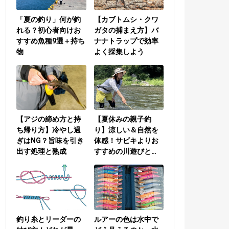
「夏の釣り」何が釣
【カブトムシ・クワ
れる？初心者向けお
ガタの捕まえ方】バ
すすめ魚種9選＋持ち
ナナトラップで効率
物
よく採集しよう
【アジの締め方と持
【夏休みの親子釣
ち帰り方】冷やし過
り】涼しい＆自然を
ぎはNG？旨味を引き
体感！サビキよりお
出す処理と熟成
すすめの川遊びと
は？
釣り糸とリーダーの
ルアーの色は水中で