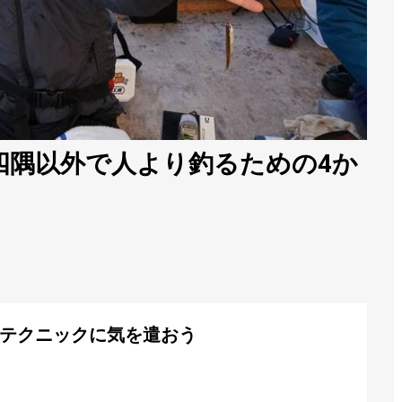
四隅以外で人より釣るための4か
テクニックに気を遣おう