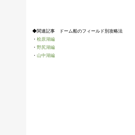
◆関連記事 ドーム船のフィールド別攻略法
・
桧原湖編
・
野尻湖編
・
山中湖編