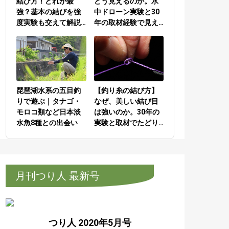
結び方！どれが最
どう見えるのか。水
強？基本の結びを強
中ドローン実験と30
度実験も交えて解説
年の取材経験で見え
／PEラインとリーダ
てきた答え
ーの結び方編
琵琶湖水系の五目釣
【釣り糸の結び方】
りで遊ぶ｜タナゴ・
なぜ、美しい結び目
モロコ類など日本淡
は強いのか。30年の
水魚8種との出会い
実験と取材でたどり
着いた答え
月刊つり人 最新号
つり人 2020年5月号