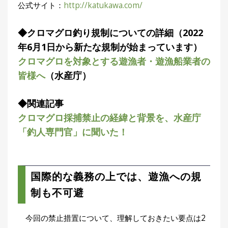
公式サイト：
http://katukawa.com/
集
部
お
◆クロマグロ釣り規制についての詳細
（2022
す
🏆
›
年6月1日から新たな規制が始まっています）
す
め
クロマグロを対象とする遊漁者・遊漁船業者の
釣
皆様へ
（水産庁）
り
具
◆関連記事
クロマグロ採捕禁止の経緯と背景を、水産庁
メ
デ
「釣人専門官」に聞いた！
ィ
ア
Basser
🐟
（バ
ス釣り）
国際的な義務の上では、遊漁への規
制も不可避
Northanglers
❄️
（北
海道）
今回の禁止措置について、理解しておきたい要点は2
月