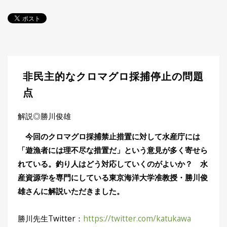
探
す・
調べ
る
目
的
か
🎣
›
非民主的なクロマグロ採捕停止の問題
ら
探
点
す
解説◎勝川俊雄
全
国
今回のクロマグロ採捕禁止措置に対して水産庁には
お
「遊漁者には理不尽な措置だ」という意見が多く寄せら
す
📍
›
れている。釣り人はどう対応していくのがよいか？ 水
す
め
産資源学を専門にしている東京海洋大学准教授・勝川俊
釣
雄さんに解説いただきました。
り
場
勝川先生Twitter：
https://twitter.com/katukawa
編