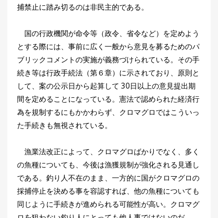
捕禁止に踏み切るのは非民主的である。
国の行政機関が命令等（政令、省令など）を定めよう
とする際には、事前に広く一般から意見を募るためのパ
ブリックコメントの実施が義務づけられている。その手
続き等は行政手続法（第６章）に示されており、原則と
して、案の公示日から起算して 30日以上の意見提出期
間を定めることになっている。憲法で認められた経済行
為を規制するにもかかわらず、クロマグロではこういっ
た手続きも無視されている。
漁業法改正によって、クロマグロばかりでなく、多く
の魚種についても、今後は漁獲規制が強化される見通し
である。釣り人不在のまま、一方的に国がクロマグロの
採捕停止を決める事を容認すれば、他の魚種についても
同じように手続きが進められる可能性が高い。クロマグ
ロを狙わない釣り人にとっても他人事ではないのだ。