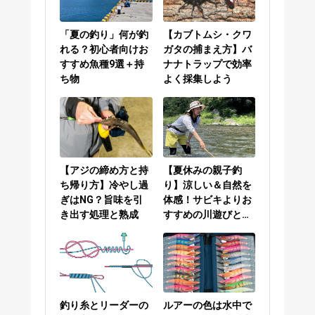
「夏の釣り」何が釣
【カブトムシ・クワ
れる？初心者向けお
ガタの捕まえ方】バ
すすめ魚種9選＋持
ナナトラップで効率
ち物
よく採集しよう
【アジの締め方と持
【夏休みの親子釣
ち帰り方】冷やし過
り】涼しい＆自然を
ぎはNG？旨味を引
体感！サビキよりお
き出す処理と熟成
すすめの川遊びと
は？
釣り糸とリーダーの
ルアーの色は水中で