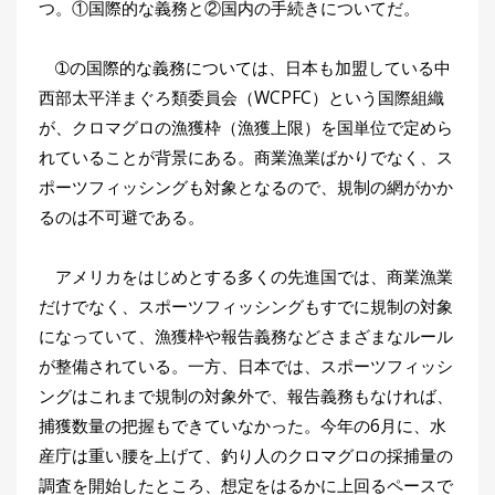
つ。①国際的な義務と②国内の手続きについてだ。
刊
つ
り
📖
➀の国際的な義務については、日本も加盟している中
人
西部太平洋まぐろ類委員会（WCPFC）という国際組織
ブ
ロ
が、クロマグロの漁獲枠（漁獲上限）を国単位で定めら
グ
れていることが背景にある。商業漁業ばかりでなく、ス
ポーツフィッシングも対象となるので、規制の網がかか
るのは不可避である。
アメリカをはじめとする多くの先進国では、商業漁業
だけでなく、スポーツフィッシングもすでに規制の対象
お
になっていて、漁獲枠や報告義務などさまざまなルール
問
が整備されている。一方、日本では、スポーツフィッシ
い
ングはこれまで規制の対象外で、報告義務もなければ、
合
捕獲数量の把握もできていなかった。今年の6月に、水
わ
産庁は重い腰を上げて、釣り人のクロマグロの採捕量の
せ
調査を開始したところ、想定をはるかに上回るペースで