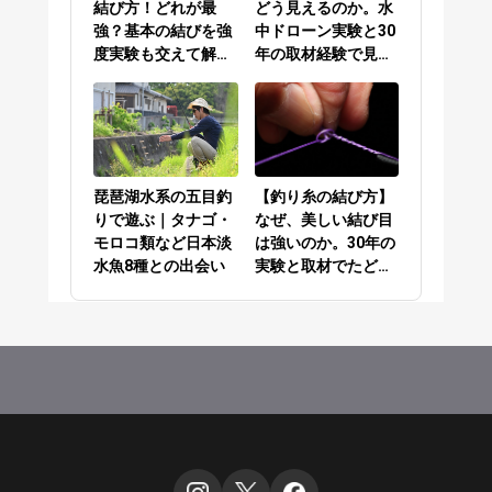
結び方！どれが最
どう見えるのか。水
強？基本の結びを強
中ドローン実験と30
度実験も交えて解説
年の取材経験で見え
／PEラインとリーダ
てきた答え
ーの結び方編
琵琶湖水系の五目釣
【釣り糸の結び方】
りで遊ぶ｜タナゴ・
なぜ、美しい結び目
モロコ類など日本淡
は強いのか。30年の
水魚8種との出会い
実験と取材でたどり
着いた答え