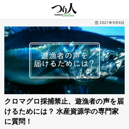
MENU
2021年9月6日
トレ
ン
ド・
最新
新
着
UP
記
事
ラ
ン
キ
No.1
ン
グ
クロマグロ採捕禁止、遊漁者の声を届
けるためには？ 水産資源学の専門家
釣具
HOT
NEWS
に質問！