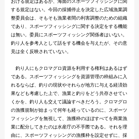
おける規定はあるが、海面のスポーツフィッシングに関
する規定はない。今回の採捕停止を決定した広域漁業調
整委員会は、そもそも漁業者間の利害調整のための組織
であり、スポーツフィッシングに関する決定をする機能
は無い。委員にスポーツフィッシング関係者はいない。
釣り人を参考人として話をする機会を与えたが、その意
見は全く反映されていない。
釣り人にもクロマグロ資源を利用する権利はあるはず
である。スポーツフィッシングを資源管理の枠組みに入
れるならば、釣りの現状やそれらが地方に与える経済効
果なども考慮した上で、漁業と釣りをどう共存させてい
くかを、釣り人も交えて議論すべきだろう。クロマグロ
の漁獲規制が始まって何年も経っているのに、スポーツ
フィッシングを無視して、漁獲枠のほぼすべてを商業漁
業に配分してきたのは水産庁の不手際である。それを理
由に、スポーツフィッシングの漁獲枠を設定せずに、採