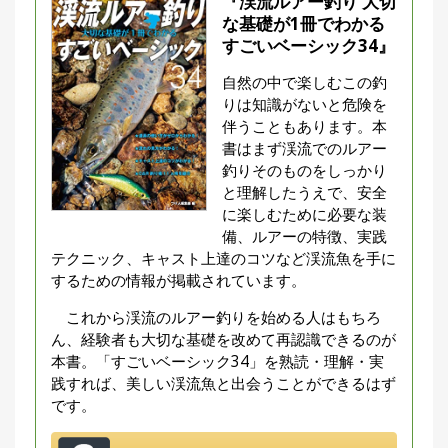
『
渓流ルアー釣り 大切
な基礎が1冊でわかる
すごいベーシック34
』
自然の中で楽しむこの釣
りは知識がないと危険を
伴うこともあります。本
書はまず渓流でのルアー
釣りそのものをしっかり
と理解したうえで、安全
に楽しむために必要な装
備、ルアーの特徴、実践
テクニック、キャスト上達のコツなど渓流魚を手に
するための情報が掲載されています。
これから渓流のルアー釣りを始める人はもちろ
ん、経験者も大切な基礎を改めて再認識できるのが
本書。「すごいベーシック34」を熟読・理解・実
践すれば、美しい渓流魚と出会うことができるはず
です。