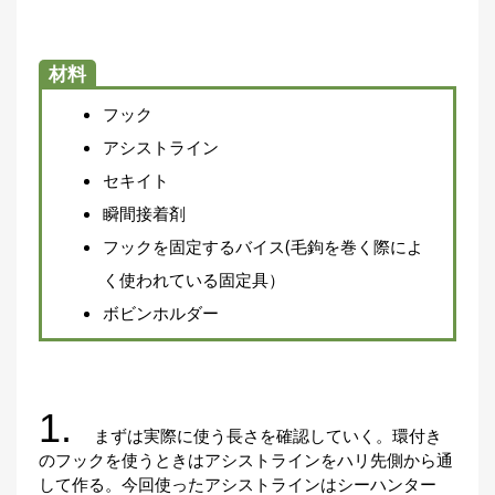
刊
つ
り
📖
材料
人
ブ
フック
ロ
グ
アシストライン
セキイト
瞬間接着剤
フックを固定するバイス(毛鉤を巻く際によ
く使われている固定具）
ボビンホルダー
お
問
い
1.
合
まずは実際に使う長さを確認していく。環付き
わ
のフックを使うときはアシストラインをハリ先側から通
せ
して作る。今回使ったアシストラインはシーハンター