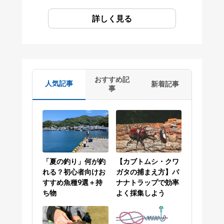
詳しく見る
おすすめ記
人気記事
新着記事
事
「夏の釣り」何が釣
【カブトムシ・クワ
れる？初心者向けお
ガタの捕まえ方】バ
すすめ魚種9選＋持
ナナトラップで効率
ち物
よく採集しよう