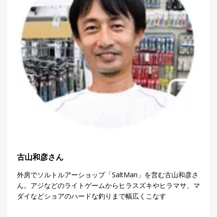
集
部
お
す
🏆
›
す
め
釣
り
具
メ
デ
ィ
ア
Basser
🐟
（バ
古山和彦さん
ス釣り）
外房でソルトルアーショップ「SaltMan」を営む古山和彦さ
Northanglers
❄️
（北
ん。アジなどのライトゲームからヒラスズキやヒラマサ、マ
海道）
ダイなどショアのハードな釣りまで幅広くこなす
月