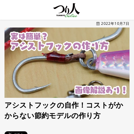
MENU
2022年10月7日
トレ
ン
ド・
最新
新
着
UP
記
事
ラ
ン
キ
No.1
ン
グ
アシストフックの自作！コストがか
からない節約モデルの作り方
釣具
HOT
NEWS