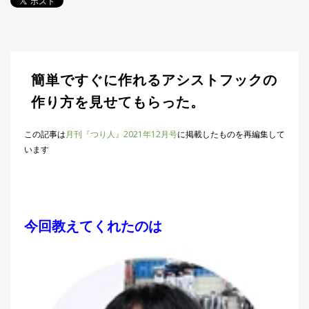
探
す・
調べ
る
目
簡単ですぐに作れるアシストフックの
的
か
🎣
作り方を見せてもらった。
›
ら
探
この記事は
月刊『つり人』2021年12月号
に掲載したものを再編集して
す
います
全
国
お
す
📍
›
す
今回教えてくれたのは
め
釣
り
場
編