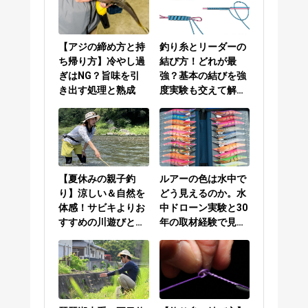
【アジの締め方と持
釣り糸とリーダーの
ち帰り方】冷やし過
結び方！どれが最
ぎはNG？旨味を引
強？基本の結びを強
き出す処理と熟成
度実験も交えて解説
／PEラインとリーダ
ーの結び方編
【夏休みの親子釣
ルアーの色は水中で
り】涼しい＆自然を
どう見えるのか。水
体感！サビキよりお
中ドローン実験と30
すすめの川遊びと
年の取材経験で見え
は？
てきた答え