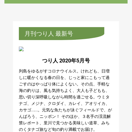
月刊つり人 最新号
つり人 2020年5月号
列島をゆるがすコロナウイルス。けれども、日増
しに暖かくなる春の日を、じっと家にこもって過
ごすのはやっぱり体によくない。その点、手軽な
海の釣りは、風も気持ちよく、大人も子どもも、
思い切り深呼吸しながら時間を過ごせる。ウミタ
ナゴ、メジナ、クロダイ、カレイ、アオリイカ、
カサゴ……。元気な魚たちが泳ぐフィールドで、が
んばろう、ニッポン！ そのほか、３名手の渓流解
禁レポート、里川で見つかる美味しい道草、みち
のくタナゴ旅など旬の釣り満載でお届け。