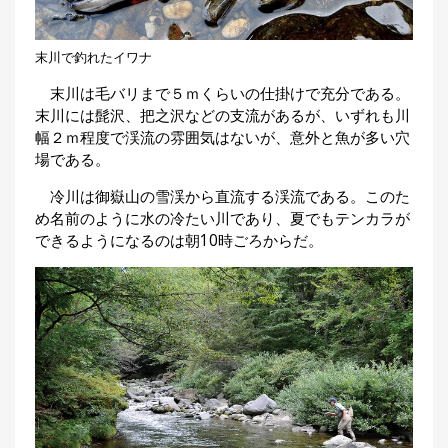
末川で釣れたイワナ
末川は毛バリまで５ｍくらいの仕掛けで充分である。
末川には髭沢、把之沢などの支流があるが、いずれも川
幅２ｍ程度で渓流の雰囲気はないが、意外と魚が多い穴
場である。
冷川は御嶽山の雪渓から直流する渓流である。このた
め名前のように水の冷たい川であり、夏でもテンカラが
できるようになるのは朝10時ごろからだ。