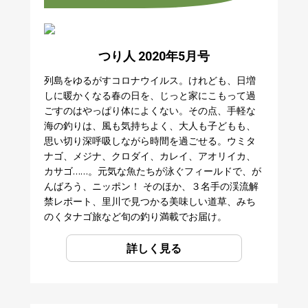
つり人 2020年5月号
列島をゆるがすコロナウイルス。けれども、日増
しに暖かくなる春の日を、じっと家にこもって過
ごすのはやっぱり体によくない。その点、手軽な
海の釣りは、風も気持ちよく、大人も子どもも、
思い切り深呼吸しながら時間を過ごせる。ウミタ
ナゴ、メジナ、クロダイ、カレイ、アオリイカ、
カサゴ……。元気な魚たちが泳ぐフィールドで、が
んばろう、ニッポン！ そのほか、３名手の渓流解
禁レポート、里川で見つかる美味しい道草、みち
のくタナゴ旅など旬の釣り満載でお届け。
詳しく見る