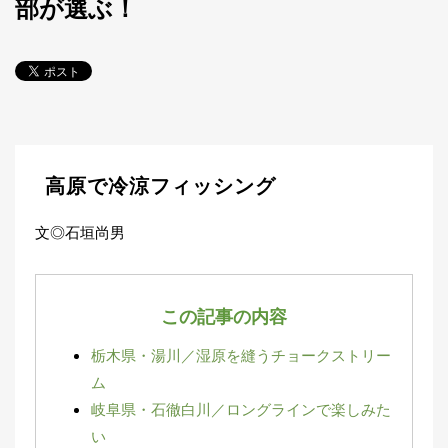
部が選ぶ！
探
す・
調べ
る
目
的
か
🎣
›
ら
探
高原で冷涼フィッシング
す
文◎石垣尚男
全
国
お
す
この記事の内容
📍
›
す
め
栃木県・湯川／湿原を縫うチョークストリー
釣
り
ム
場
岐阜県・石徹白川／ロングラインで楽しみた
い
編