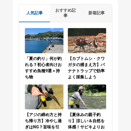
おすすめ記
人気記事
新着記事
事
「夏の釣り」何が釣
【カブトムシ・クワ
れる？初心者向けお
ガタの捕まえ方】バ
すすめ魚種9選＋持
ナナトラップで効率
ち物
よく採集しよう
【アジの締め方と持
【夏休みの親子釣
ち帰り方】冷やし過
り】涼しい＆自然を
ぎはNG？旨味を引
体感！サビキよりお