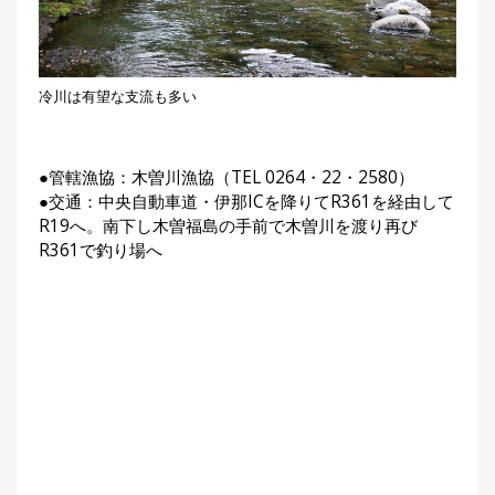
冷川は有望な支流も多い
●管轄漁協：木曽川漁協（TEL 0264・22・2580）
●交通：中央自動車道・伊那ICを降りてR361を経由して
R19へ。南下し木曽福島の手前で木曽川を渡り再び
R361で釣り場へ