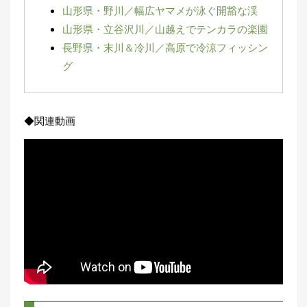
山形県・野川／幅広ヤマメが泳ぐ開豁な渓
集
部
山形県・立谷沢川／山越えでテンカラの楽園
お
長野県・末川＆冷川／高原で冷涼フィッシン
す
🏆
›
す
グ
め
釣
り
具
◆関連動画
メ
デ
ィ
ア
Basser
🐟
（バ
ス釣り）
Northanglers
❄️
（北
海道）
月