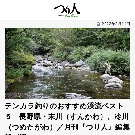
MENU
2022年3月14日
トレ
ン
ド・
最新
新
着
UP
記
事
ラ
ン
キ
No.1
ン
グ
テンカラ釣りのおすすめ渓流ベスト
５ 長野県・末川（すんかわ）、冷川
釣具
HOT
NEWS
（つめたがわ）／月刊『つり人』編集