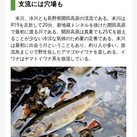
支流には穴場も
刊
つ
り
📖
末川、冷川とも長野県開田高原の渓流である。末川は
人
R19を左折して20分、新地蔵トンネルを抜けた開田高原
ブ
で最初に渡る川である。開田高原は真夏でも25℃を超え
ロ
ることが少ない冷涼な気候のため夏の定番である。末川
グ
は最初に出会う川ということもあり、釣り人が多い。放
流魚まじりで野生化したアマゴやイワナを楽しめる。イ
ワナはヤマトイワナ系を放流している。
お
問
い
合
わ
せ