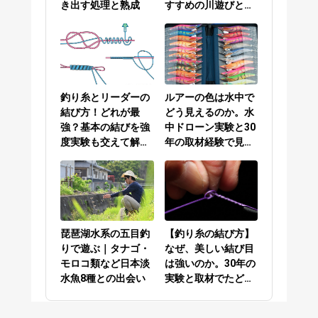
き出す処理と熟成
すすめの川遊びと
は？
釣り糸とリーダーの
ルアーの色は水中で
結び方！どれが最
どう見えるのか。水
強？基本の結びを強
中ドローン実験と30
度実験も交えて解説
年の取材経験で見え
／PEラインとリーダ
てきた答え
ーの結び方編
琵琶湖水系の五目釣
【釣り糸の結び方】
りで遊ぶ｜タナゴ・
なぜ、美しい結び目
モロコ類など日本淡
は強いのか。30年の
水魚8種との出会い
実験と取材でたどり
着いた答え