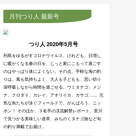
月刊つり人 最新号
つり人 2020年5月号
列島をゆるがすコロナウイルス。けれども、日増し
に暖かくなる春の日を、じっと家にこもって過ごす
のはやっぱり体によくない。その点、手軽な海の釣
りは、風も気持ちよく、大人も子どもも、思い切り
深呼吸しながら時間を過ごせる。ウミタナゴ、メジ
ナ、クロダイ、カレイ、アオリイカ、カサゴ……。元
気な魚たちが泳ぐフィールドで、がんばろう、ニッ
ポン！ そのほか、３名手の渓流解禁レポート、里川
で見つかる美味しい道草、みちのくタナゴ旅など旬
の釣り満載でお届け。