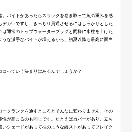
。バイトがあったらスラックを巻き取って魚の重みを感
もデカいですし、きっちり貫通させるにはしっかりとした
れば通常のトップウォータープラグと同様に水柱を上げた
ような派手なバイトが増えるから、初夏以降も最高に面白
ココっていう決まりはあるんでしょうか？
ークランクを通すところとそんなに変わりません。その
能性が高まるのも同じです。たとえばカバーがあり、立ち
濃いシェードがあって柱のような縦ストがあってブレイク