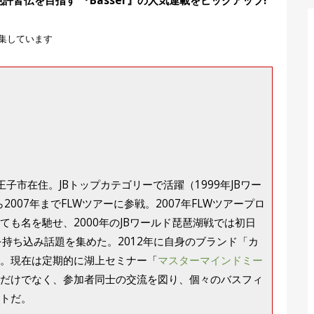
皆伝を目指す 『Basser』の人気連載をピックアップ!
編集しています
王子市在住。JBトップカテゴリーで活躍（1999年JBワー
007年までFLWツアーに参戦。2007年FLWツアープロ
も名を馳せ、2000年のJBワールド琵琶湖戦では初日
持ち込み話題を集めた。2012年に自身のブランド「カ
。現在は定期的に湖上セミナー「
マスターマインドミー
だけでなく、参加者同士の交流を図り、個々のバスフィ
トだ。