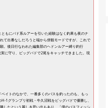
でまともにバド系ルアーを引いた経験はなく釣果も夜のナ
れて出番なしだろうと端から傍観モードですが、これで
願。後日行なわれた編集部のヘドンルアー縛り釣行
忠実に守り、ビッグバドで2尾をキャッチできました。現
ードベイトのなかで、一番多くのバスを釣ったのも、もっ
のH-1グランプリ初戦・牛久沼戦をビッグバドで優勝し、
勝したという麗しき思い出もあり、「僕のバスフィッシ