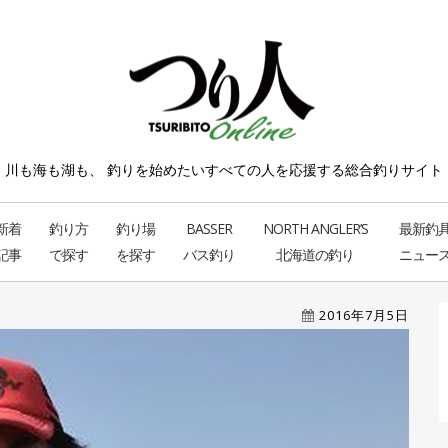
川も海も湖も、 釣りを始めたい
すべての人を応援する総合釣りサイト
新着
釣り方
釣り場
BASSER
NORTH ANGLER’S
最新釣
記事
で探す
を探す
バス釣り
北海道の釣り
ニュー
2016年7月5日