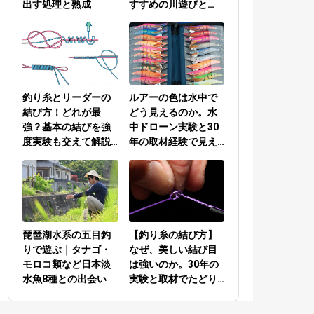
出す処理と熟成
すすめの川遊びと
は？
釣り糸とリーダーの
ルアーの色は水中で
結び方！どれが最
どう見えるのか。水
強？基本の結びを強
中ドローン実験と30
度実験も交えて解説
年の取材経験で見え
／PEラインとリーダ
てきた答え
ーの結び方編
琵琶湖水系の五目釣
【釣り糸の結び方】
りで遊ぶ｜タナゴ・
なぜ、美しい結び目
モロコ類など日本淡
は強いのか。30年の
水魚8種との出会い
実験と取材でたどり
着いた答え