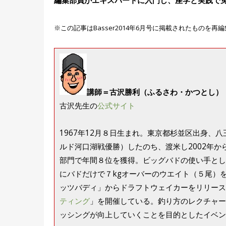
編集部員がエキスパートに入門し、座学と実践で免許
※この記事はBasser2014年6月号に掲載されたものを再
講師＝古沢勝利（ふるさわ・かつとし）
古沢先生の
公式サイト
1967年12月８日生まれ。東京都杉並区出身、八
ルド河口湖戦優勝）したのち、渡米し2002年から2
部門で年間８位を獲得。ビッグバドの使い手として
にバドだけで７kgオーバーのウエイト（５尾）を
ッツバディ」からドラフトウェイカーをリリース
ティング
」を開催している。釣り方のレクチャー
ッシングが向上していくことを目的としたイベン