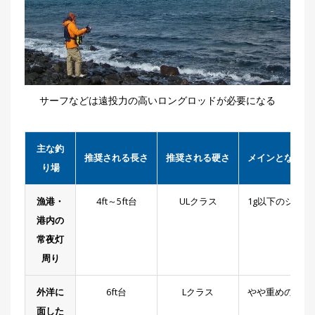
サーフなどは遠投力の高いロングロッドが必要になる
主な釣
推奨される長さ
推奨される硬さ
メインとなるリ
り場
漁港・
4ft～5ft台
ULクラス
1g以下のジグ単
港内の
常夜灯
周り
外洋に
6ft台
Lクラス
やや重めのジグ
面した