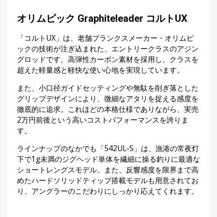
オリムピック Graphiteleader コルトUX
「コルトUX」は、老舗ブランクスメーカー・オリムピ
ックの技術が注ぎ込まれた、エントリークラスのアジン
グロッドです。高弾性カーボン素材を採用し、クラスを
超えた軽量感と軽快な使い心地を実現しています。
また、小口径ガイドセッティングや無駄を削ぎ落とした
グリップデザインにより、微細なアタリを捉える感度を
徹底的に追求。これほどの本格仕様でありながら、実売
2万円前後という高いコストパフォーマンスを誇りま
す。
ラインナップのなかでも「542UL-S」は、漁港の常夜灯
下で1g未満のジグヘッド単体を繊細に操る釣りに最適な
ショートレングスモデル。また、反響感度を限界まで高
めたハードソリッドティップ搭載モデルも用意されてお
り、アングラーのこだわりにしっかり応えてくれます。