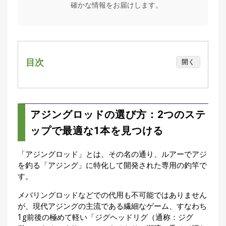
確かな情報をお届けします。
集
部
お
す
🏆
›
す
め
目次
開く
釣
り
アジングロッドの選び方：2つのステップで
具
最適な1本を見つける
Step 1. まずは「どこで釣るか」から最適な
アジングロッドの選び方：2つのステ
メ
長さと硬さを選ぶ
デ
ップで最適な1本を見つける
ィ
Step 2. さらにこだわる！知っておきたい3つ
ア
の重要スペック
「アジングロッド」とは、その名の通り、ルアーでアジ
Basser
🐟
（バ
エントリーモデルのおすすめアジングロッド
を釣る「アジング」に特化して開発された専用の釣竿で
ス釣り）
す。
コスパに優れたミドルクラスのアジングロッ
Northanglers
ド
❄️
（北
メバリングロッドなどでの代用も不可能ではありません
海道）
クオリティに妥協なし！ハイエンドクラスの
が、現代アジングの主流である繊細なゲーム、すなわち
1g前後の極めて軽い「ジグヘッドリグ（通称：ジグ
アジングロッド
月