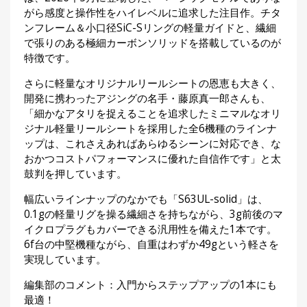
がら感度と操作性をハイレベルに追求した注目作。チタ
ンフレーム＆小口径SiC-Sリングの軽量ガイドと、繊細
で張りのある極細カーボンソリッドを搭載しているのが
特徴です。
さらに軽量なオリジナルリールシートの恩恵も大きく、
開発に携わったアジングの名手・藤原真一郎さんも、
「細かなアタリを捉えることを追求したミニマルなオリ
ジナル軽量リールシートを採用した全6機種のラインナ
ップは、これさえあればあらゆるシーンに対応でき、な
おかつコストパフォーマンスに優れた自信作です」と太
鼓判を押しています。
幅広いラインナップのなかでも「S63UL-solid」は、
0.1gの軽量リグを操る繊細さを持ちながら、3g前後のマ
イクロプラグもカバーできる汎用性を備えた1本です。
6f台の中堅機種ながら、自重はわずか49gという軽さを
実現しています。
編集部のコメント：入門からステップアップの1本にも
最適！