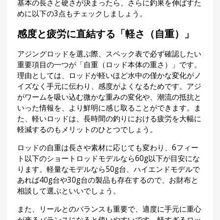
基本の長さと硬さが決まったら、さらに釣果を伸ばすた
めに以下の3点もチェックしましょう。
感度と疲労に直結する「軽さ（自重）」
アジングロッドを選ぶ際、スペック表で必ず確認したい
重要項目の一つが「自重（ロッド本体の重さ）」です。
理由としては、ロッドが軽いほど水中の僅かな変化がノ
イズなく手元に伝わり、感度がよくなるためです。アジ
がワームを吸い込む微かな重みの変化や、潮流の抵抗と
いった情報を、より鮮明に感じ取ることができます。ま
た、軽いロッドは、長時間の釣りにおける疲労を大幅に
軽減するのもメリットのひとつでしょう。
ロッドの自重は長さや素材に応じても変わり、6フィー
ト以下のショートロッドモデルなら60g以下が目安にな
ります。軽量なモデルなら50g台、ハイエンドモデルで
あれば40g台や30g台の製品も存在するので、お財布と
相談して選ぶといいでしょう。
また、リールとのバランスも重要で、適度に手元に重心
が来るバランスになると使いやすいです。軽すぎるロッ