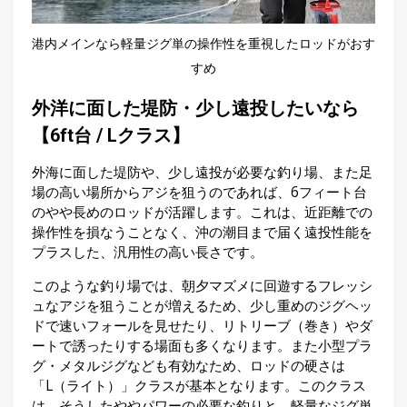
港内メインなら軽量ジグ単の操作性を重視したロッドがおす
すめ
外洋に面した堤防・少し遠投したいなら
【6ft台 / Lクラス】
外海に面した堤防や、少し遠投が必要な釣り場、また足
場の高い場所からアジを狙うのであれば、6フィート台
のやや長めのロッドが活躍します。これは、近距離での
操作性を損なうことなく、沖の潮目まで届く遠投性能を
プラスした、汎用性の高い長さです。
このような釣り場では、朝夕マズメに回遊するフレッシ
ュなアジを狙うことが増えるため、少し重めのジグヘッ
ドで速いフォールを見せたり、リトリーブ（巻き）やダ
ートで誘ったりする場面も多くなります。また小型プラ
グ・メタルジグなども有効なため、ロッドの硬さは
「L（ライト）」クラスが基本となります。このクラス
は、そうしたややパワーの必要な釣りと、軽量なジグ単