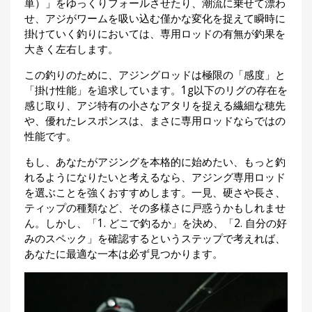
単）」をゆっくりフォールさせたり、潮流に乗せて漂わ
刊
せ、アジがワームを吸い込む僅かな変化を捉えて瞬時に
つ
掛けていく釣りにおいては、専用ロッドの有無が釣果を
り
📖
大きく左右します。
人
ブ
この釣りのために、アジングロッドは極限の「感度」と
ロ
「掛け性能」を追求しています。1g以下のリグの存在を
グ
感じ取り、アジ特有の小さなアタリを捉える繊細な穂先
や、優れたレスポンスは、まさに専用ロッドならではの
性能です。
もし、あなたがアジングを本格的に始めたい、もっと釣
れるようになりたいと考えるなら、アジング専用ロッド
を選ぶことを強くおすすめします。一見、硬さや長さ、
ティップの種類など、その多様さに戸惑うかもしれませ
お
ん。しかし、「1. どこで釣るか」を決め、「2. 自分の好
問
みのスペック」を確認するというステップで考えれば、
い
あなたに最適な一本は必ず見つかります。
合
わ
せ