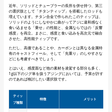
近年、ソリッドとチューブラーの長所を併せ持つ、第三
の選択肢として「チタンティップ」を搭載したロッドも
増えています。チタン合金で作られたこのティップは、
ソリッドのようにしなやかに曲がってアジに違和感なく
食い込ませる「乗せ」の性能と、金属ならではの「反響
感度」を両立。まさに、感度と食い込みを高次元で融合
させた、高性能ティップです。
ただし、高価であることや、カーボンとは異なる金属特
有のキャストフィール、そして「先重り」のしやすさな
どにも考慮すべきでしょう。
とはいえ、感度面など他の素材を凌駕する部分も多く、
1g以下のジグ単を扱うアジングにおいては、予算が許す
のであれば検討したい選択肢です。
ティッ
特徴
メリット
プ種類