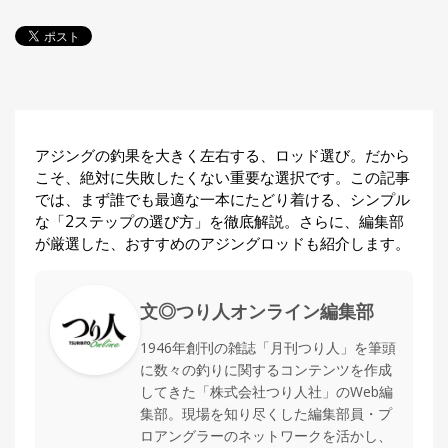
探
す・
調べ
る
目
的
か
🎣
›
アジングの釣果を大きく左右する、ロッド選び。だから
ら
こそ、絶対に失敗したくない重要な選択です。この記事
探
では、まず誰でも最適な一本にたどり着ける、シンプル
す
な「2ステップの選び方」を徹底解説。さらに、編集部
が厳選した、おすすめのアジングロッドも紹介します。
全
国
お
す
文◎つり人オンライン編集部
📍
›
す
め
1946年創刊の雑誌「月刊つり人」を筆頭
釣
に数々の釣りに関するコンテンツを作成
り
してきた「株式会社つり人社」のWeb編
場
集部。現場を知り尽くした編集部員・プ
ロアングラーのネットワークを活かし、
編