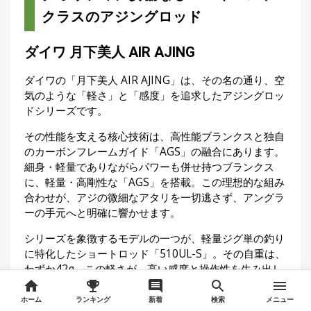
クラスのアジングロッド
ダイワ 月下美人 AIR AJING
ダイワの「月下美人 AIR AJING」は、その名の通り、空
気のような「軽さ」と「感度」を追求したアジングロッ
ドシリーズです。
その性能を支える核心技術は、高性能ブランクスと独自
のカーボンフレームガイド「AGS」の融合にあります。
細身・軽量でありながらパワーも併せ持つブランクス
に、軽量・高剛性な「AGS」を搭載。この理想的な組み
合わせが、アジの微細なアタリを一切逃さず、アングラ
ーの手元へと明確に響かせます。
シリーズを象徴するモデルの一つが、軽量ジグ単の釣り
に特化したショートロッド「510UL-S」。その自重は、
わずか42g。この軽さが、高い感度と操作性を生み出し
ています。
ホーム
ランキング
新着
検索
メニュー