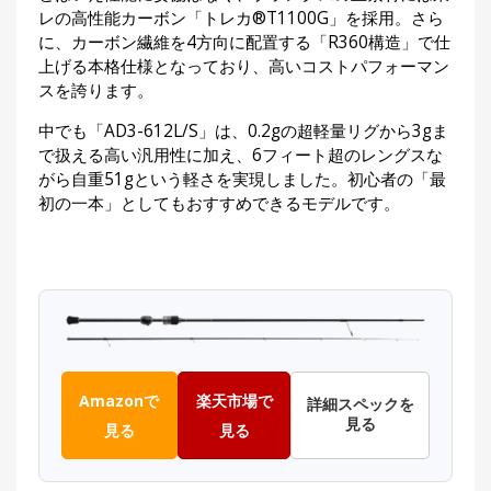
レの高性能カーボン「トレカ®T1100G」を採用。さら
に、カーボン繊維を4方向に配置する「R360構造」で仕
上げる本格仕様となっており、高いコストパフォーマン
スを誇ります。
中でも「AD3-612L/S」は、0.2gの超軽量リグから3gま
で扱える高い汎用性に加え、6フィート超のレングスな
がら自重51gという軽さを実現しました。初心者の「最
初の一本」としてもおすすめできるモデルです。
Amazonで
楽天市場で
詳細スペックを
見る
見る
見る