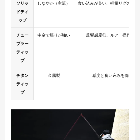
ソリッ
しなやか（主流）
食い込みが良い、軽量リグの操作
ドティ
ップ
チュー
中空で張りが強い
反響感度◎、ルアー操作性◎
ブラー
ティッ
プ
チタン
金属製
感度と食い込みを両立
ティッ
プ