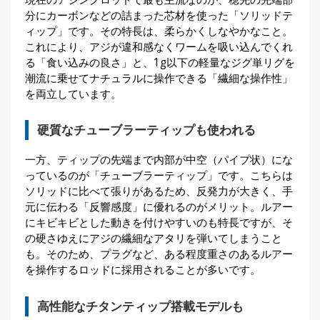
分にカーボンなどの詰まった芯材を使った「ソリッドテ
ィップ」です。その特長は、柔らかくしなやかなこと。
これにより、アジが違和感なくワームを吸い込んでくれ
る「食い込みの良さ」と、1g以下の軽量なジグ単リグを
潮流に乗せてナチュラルに操作できる「繊細な操作性」
を両立しています。
硬質なチューブラーティップも使われる
一方、ティップの先端まで内部が中空（パイプ状）にな
っているのが「チューブラーティップ」です。こちらは
ソリッドに比べて張りがあるため、反発力が大きく、手
元に伝わる「反響感度」に優れるのがメリット。ルアー
にキビキビとした動きを付けやすいのも特長ですが、そ
の硬さゆえにアジの繊細なアタリを弾いてしまうこと
も。そのため、プラグなど、ある程度重さのあるルアー
を操作するロッドに採用されることが多いです。
高性能なチタンティップ搭載モデルも