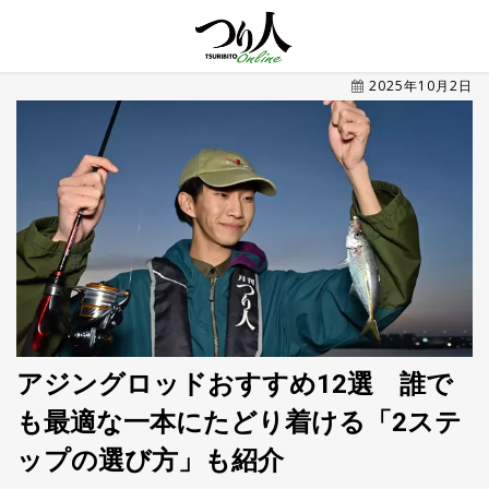
MENU
2025年10月2日
トレ
ン
ド・
最新
新
着
UP
記
事
ラ
ン
キ
No.1
ン
グ
アジングロッドおすすめ12選 誰で
も最適な一本にたどり着ける「2ステ
釣具
HOT
NEWS
ップの選び方」も紹介