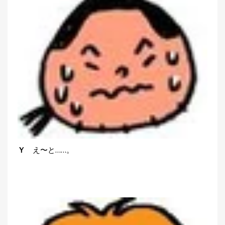
Ｙ
え〜と……。