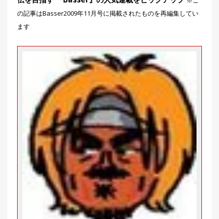
集
の記事はBasser2009年11月号に掲載されたものを再編集してい
部
ます
お
す
🏆
›
す
め
釣
り
具
メ
デ
ィ
ア
Basser
🐟
（バ
ス釣り）
Northanglers
❄️
（北
海道）
月