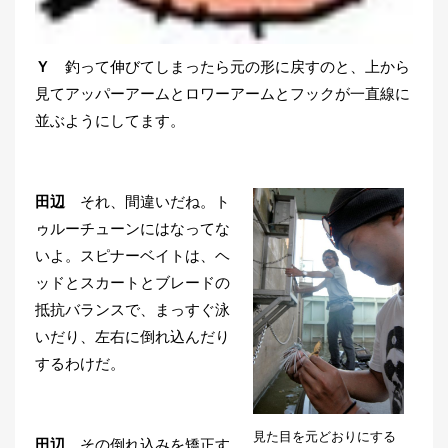
Ｙ
釣って伸びてしまったら元の形に戻すのと、上から
見てアッパーアームとロワーアームとフックが一直線に
並ぶようにしてます。
田辺
それ、間違いだね。ト
ゥルーチューンにはなってな
いよ。スピナーベイトは、ヘ
ッドとスカートとブレードの
抵抗バランスで、まっすぐ泳
いだり、左右に倒れ込んだり
するわけだ。
見た目を元どおりにする
田辺
その倒れ込みを矯正す