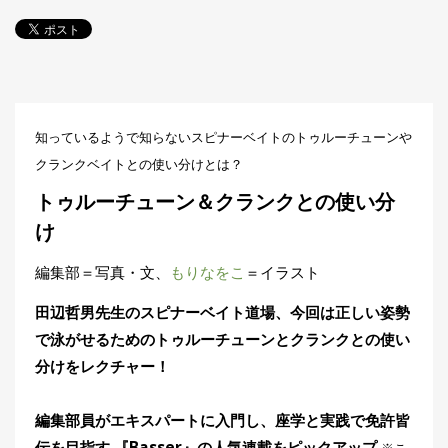
探
す・
調べ
る
目
的
知っているようで知らないスピナーベイトのトゥルーチューンや
か
🎣
›
ら
クランクベイトとの使い分けとは？
探
す
トゥルーチューン＆クランクとの使い分
け
全
国
編集部＝写真・文、
もりなをこ
＝イラスト
お
す
田辺哲男先生のスピナーベイト道場、今回は正しい姿勢
📍
›
す
で泳がせるためのトゥルーチューンとクランクとの使い
め
釣
分けをレクチャー！
り
場
編集部員がエキスパートに入門し、座学と実践で免許皆
伝を目指す 『Basser』の人気連載をピックアップ
編
※こ