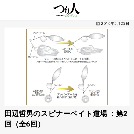
MENU
2016年5月25日
トレ
ン
ド・
最新
新
着
UP
記
事
ラ
ン
キ
No.1
ン
グ
田辺哲男のスピナーベイト道場 ：第2
釣具
HOT
回（全6回）
NEWS