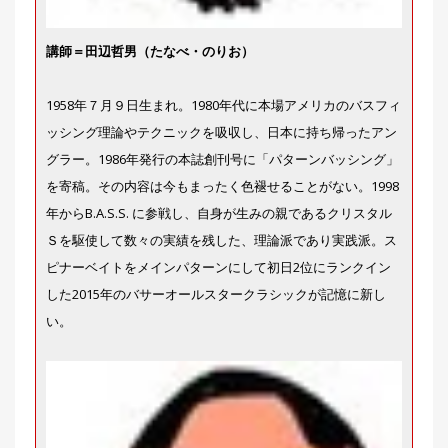
刊
つ
講師＝田辺哲男（たなべ・のりお）
り
📖
人
ブ
1958年７月９日生まれ。1980年代に本場アメリカのバスフィ
ロ
グ
ッシング理論やテクニックを吸収し、日本に持ち帰ったアン
グラー。1986年発行の本誌創刊号に「パターンバッシング」
を寄稿。その内容は今もまったく色褪せることがない。1998
年からB.A.S.S. に参戦し、自身が生みの親であるクリスタル
Ｓを駆使して数々の実績を残した、理論派であり実践派。ス
ピナーベイトをメインパターンにして初日2位にランクイン
した2015年のバサーオールスタークラシックが記憶に新し
お
い。
問
い
合
わ
せ