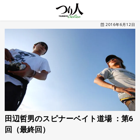
MENU
2016年6月12日
トレ
ン
ド・
最新
新
着
UP
記
事
ラ
ン
キ
No.1
ン
グ
田辺哲男のスピナーベイト道場 ：第6
釣具
HOT
回（最終回）
NEWS