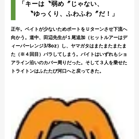
「キーは〝弱め〞じゃない、
〝ゆっくり、ふわふわ〞だ！」
正午。ベイトが少ないためボートをＵターンさせ下流へ
向かう。道中、田辺先生が１尾追加（ヒットルアーはデ
ィーパーレンジ3/8oz）し、ヤマガタはまたまたまたま
た（※４回目）バラしてしまう。バイトはいずれもショ
アライン沿いのカバー周りだった。そして３人を乗せた
トライトンはふたたび河口へと戻ってきた。