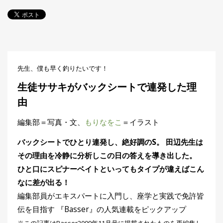
探
す・
調べ
る
目
的
先生、僕も早く釣りたいです！
か
🎣
›
ら
生徒ササキがバックシートで連発した理
探
す
由
編集部＝写真・文、
もりなをこ
＝イラスト
全
国
バックシートでひとり連発し、絶好調のS。 田辺先生は
お
す
その理由を冷静に分析しこの日の答えを導き出した。
📍
›
す
ひと口にスピナーベイトといってもタイプが違えばこん
め
釣
なに差が出る！
り
編集部員がエキスパートに入門し、座学と実践で免許皆
場
伝を目指す 『Basser』の人気連載をピックアップ
編
※この記事はBasser2009年11月号に掲載されたものを再編集し