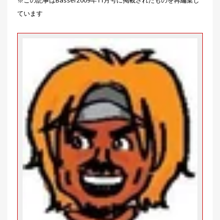
集
ています
部
お
す
🏆
›
す
め
釣
り
具
メ
デ
ィ
ア
Basser
🐟
（バ
ス釣り）
Northanglers
❄️
（北
海道）
月