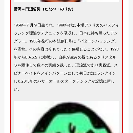
刊
講師＝田辺哲男（たなべ・のりお）
つ
り
📖
人
1958年７月９日生まれ。1980年代に本場アメリカのバスフィ
ブ
ロ
ッシング理論やテクニックを吸収し、日本に持ち帰ったアン
グ
グラー。1986年発行の本誌創刊号に「パターンバッシング」
を寄稿。その内容は今もまったく色褪せることがない。1998
年からB.A.S.S. に参戦し、自身が生みの親であるクリスタル
Ｓを駆使して数々の実績を残した、理論派であり実践派。ス
ピナーベイトをメインパターンにして初日2位にランクイン
した2015年のバサーオールスタークラシックが記憶に新し
い。
お
問
い
合
わ
せ