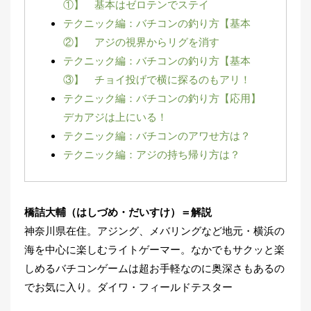
①】 基本はゼロテンでステイ
刊
テクニック編：バチコンの釣り方【基本
つ
り
📖
②】 アジの視界からリグを消す
人
テクニック編：バチコンの釣り方【基本
ブ
ロ
③】 チョイ投げで横に探るのもアリ！
グ
テクニック編：バチコンの釣り方【応用】
デカアジは上にいる！
テクニック編：バチコンのアワせ方は？
テクニック編：アジの持ち帰り方は？
お
橋詰大輔（はしづめ・だいすけ）＝解説
問
神奈川県在住。アジング、メバリングなど地元・横浜の
い
海を中心に楽しむライトゲーマー。なかでもサクッと楽
合
しめるバチコンゲームは超お手軽なのに奥深さもあるの
わ
でお気に入り。ダイワ・フィールドテスター
せ