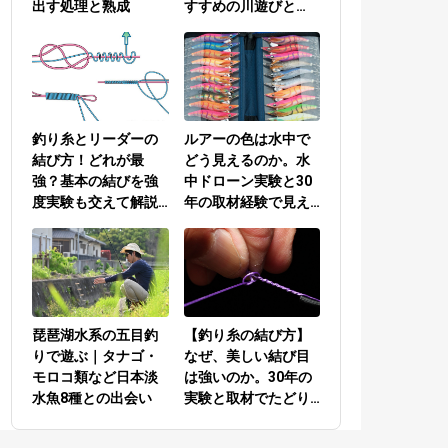
出す処理と熟成
すすめの川遊びと
は？
釣り糸とリーダーの
ルアーの色は水中で
結び方！どれが最
どう見えるのか。水
強？基本の結びを強
中ドローン実験と30
度実験も交えて解説
年の取材経験で見え
／PEラインとリーダ
てきた答え
ーの結び方編
琵琶湖水系の五目釣
【釣り糸の結び方】
りで遊ぶ｜タナゴ・
なぜ、美しい結び目
モロコ類など日本淡
は強いのか。30年の
水魚8種との出会い
実験と取材でたどり
着いた答え