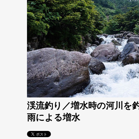
渓流釣り／増水時の河川を
雨による増水