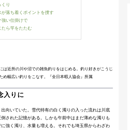
っくり
水が落ち着くポイントを捜す
ク強い仕掛けで
じたら竿をたたむ
頃には近所の川や沼での雑魚釣りをはじめる。釣り好きがこうじ
たため幅広い釣りをこなす。『全日本暇人協会』所属
念入りに
出向いていた。雪代特有の白く濁りの入った流れは川底
圧倒された記憶がある。しかも午前中はまだ薄めな濁りも
でに強く濁り、水量も増える。それでも埼玉県からわざわ