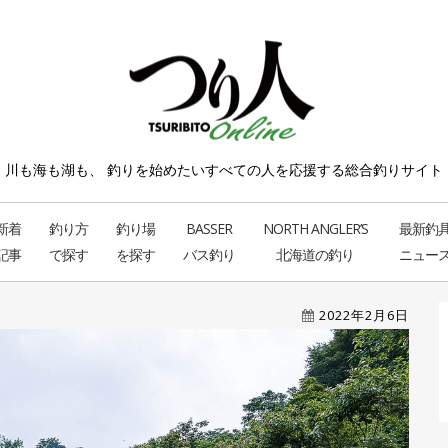
川も海も湖も、 釣りを始めたい
すべての人を応援する総合釣りサイト
新着
釣り方
釣り場
BASSER
NORTH ANGLER’S
最新釣
記事
で探す
を探す
バス釣り
北海道の釣り
ニュー
2022年2月6日