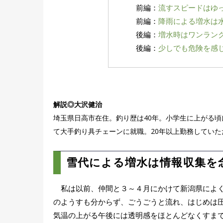
前編：
流すスピードはゆ
前編：
降雨による増水は
後編：
増水時はワンラン
後編：
少しでも危険を感
解説◎大沢健治
埼玉県日高市在住。釣り歴は40年。小学生に上がる
て大手釣り具チェーンに就職。20年以上勤務してい
雪代による増水は情報収集を
私は以前、仲間と３～４月にかけて新潟県によく
のようすも分からず、ごうごうと流れ、はじめは
気温の上がる午後には透明感をほとんどなくすま