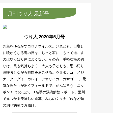
月刊つり人 最新号
つり人 2020年5月号
列島をゆるがすコロナウイルス。けれども、日増し
に暖かくなる春の日を、じっと家にこもって過ごす
のはやっぱり体によくない。その点、手軽な海の釣
りは、風も気持ちよく、大人も子どもも、思い切り
深呼吸しながら時間を過ごせる。ウミタナゴ、メジ
ナ、クロダイ、カレイ、アオリイカ、カサゴ……。元
気な魚たちが泳ぐフィールドで、がんばろう、ニッ
ポン！ そのほか、３名手の渓流解禁レポート、里川
で見つかる美味しい道草、みちのくタナゴ旅など旬
の釣り満載でお届け。