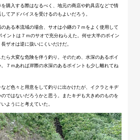
券を購入する際はなるべく、地元の商店や釣具店などで情
話してアドバイスを受けるのもよいだろう。
のある本流域の場合、サオは小継の７ｍをよく使用して
ポイントは７ｍのサオで充分ねらえた。何せ大半のポイン
、長ザオは逆に扱いにくいだけだ。
たら大変な危険を伴う釣り。そのため、水深のあるポイ
い。７ｍあれば岸際の水深のあるポイントも少し離れてね
など色々と用意をして釣りに出かけたが、イクラとキヂ
いのではないだろうかと思う。またキヂも大きめのものを
すいようにと考えていた。