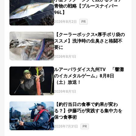
青物の戦略【ブルースナイパー
96L】
PR
2026年8月2日
【クーラーボックス×厚手ポリ袋の
ススメ】洗浄時の生臭さと格闘不
要に
2026年8月1日
ルアーパラダイス九州TV 「響灘
のイカメタルゲーム」8月8日
（土）放送！
2026年8月1日
【釣行当日の食事で釣果が変わ
る？】伊藤巧が実践する集中力を
保つ食事術
PR
2026年7月31日