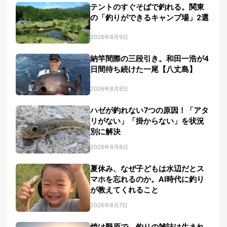
テントのすぐそばで釣れる。関東
刊
つ
の「釣りができるキャンプ場」2選
り
📖
人
2026年8月9日
ブ
ロ
納竿間際の三段引き。和田一浩が4
グ
日間待ち続けた一尾【八丈島】
2026年8月8日
ハゼが釣れない7つの原因！「アタ
リがない」「掛からない」を状況
別に解決
2026年8月8日
お
問
夏休み、なぜ子どもは水辺だとス
い
マホを忘れるのか。AI時代に釣り
が教えてくれること
合
わ
2026年8月7日
せ