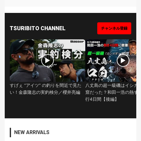
集
部
お
す
🏆
›
TSURIBITO CHANNEL
チャンネル登録
す
め
釣
り
具
▶
▶
メ
デ
ィ
すげぇ “アイツ” の釣りを間近で見た
八丈島の超一級磯はイシガ
ア
い！金森隆志の実釣検分／櫻井亮編
窟だった？和田一浩の熱す
Basser
🐟
（バ
行4日間【後編】
ス釣り）
Northanglers
❄️
（北
海道）
NEW ARRIVALS
月