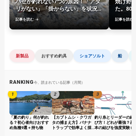
ハゼが釣れない7つの原因！「アタ
焼け野
探
リがない」「掛からない」を状況別
た。80
す・
に解決
調べ
記事を読む
記事を読む
る
目
的
か
🎣
›
ら
探
新製品
おすすめ釣具
ショアソルト
船
す
全
国
RANKING
今、読まれている記事（月間）
お
す
1
2
3
📍
›
す
め
釣
り
「夏の釣り」何が釣れ
【カブトムシ・クワガ
釣り糸とリーダーの結
場
る？初心者向けおすす
タの捕まえ方】バナナ
び方！どれが最強？基
め魚種9選＋持ち物
トラップで効率よく採
本の結びを強度実験も
集しよう
交えて解説...
編