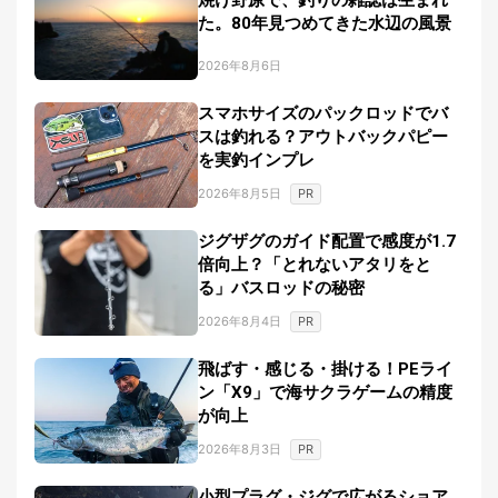
焼け野原で、釣りの雑誌は生まれ
た。80年見つめてきた水辺の風景
2026年8月6日
スマホサイズのパックロッドでバ
スは釣れる？アウトバックパピー
を実釣インプレ
PR
2026年8月5日
ジグザグのガイド配置で感度が1.7
倍向上？「とれないアタリをと
る」バスロッドの秘密
PR
2026年8月4日
飛ばす・感じる・掛ける！PEライ
ン「X9」で海サクラゲームの精度
が向上
PR
2026年8月3日
小型プラグ・ジグで広がるショア