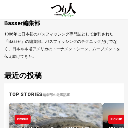
MENU
Basser編集部
トレ
ン
ド・
1986年に日本初のバスフィッシング専門誌として創刊された
最新
『Basser』の編集部。バスフィッシングのテクニックだけでな
新
く、日本や本場アメリカのトーナメントシーン、ムーブメントを
着
UP
伝え続けてきた。
記
事
最近の投稿
ラ
ン
キ
No.1
ン
TOP STORIES
編集部の厳選記事
グ
釣具
HOT
NEWS
PICKUP
PICKUP