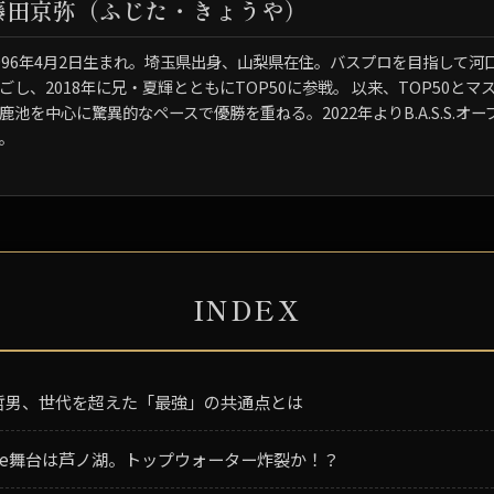
藤田京弥（ふじた・きょうや）
996年4月2日生まれ。埼玉県出身、山梨県在住。バスプロを目指して河
ごし、2018年に兄・夏輝とともにTOP50に参戦。 以来、TOP50とマ
鹿池を中心に驚異的なペースで優勝を重ねる。2022年よりB.A.S.S.オ
。
INDEX
哲男、世代を超えた「最強」の共通点とは
 Battle舞台は芦ノ湖。トップウォーター炸裂か！？