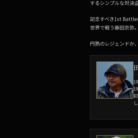
するシンプルな対決企
記念すべき1st Ba
世界で戦う藤田京弥
円熟のレジェンドか
1
1
初
し