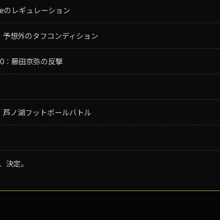
Battleのレギュレーション
12:00：予想外のタフコンディション
17:00：藤田京弥の反撃
15:00：芦ノ湖フットボールバトル
者、決定。