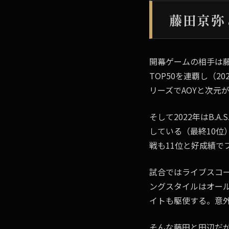
藤田京弥
開幕ゲームの相手は藤
TOP50を連覇し（2
リーズでAOYと次元
そして2022年はB.
している（最終10位
戦も11位と好成績で
試合ではライブスコ
ングスタイルはオー
イトも駆使する。意
そんな藤田と田辺だ