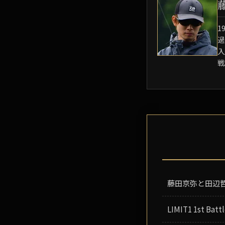
1
過
入
戦
藤田京弥と田辺
LIMIT1 1st