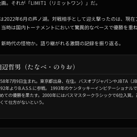
画。それが「LIMIT1（リミットワン）」だ。
ttleは2022年6月の芦ノ湖。対戦相手として迎え撃ったのは、
。当時は国内トーナメントにおいて驚異的なペースで優勝を重
、新時代の怪物か。語り継がれる激闘の記録を振り返る。
田辺哲男（たなべ・のりお）
958年7月9日生まれ。東京都出身、在住。バスオブジャパンやJBTA（
992年よりB.A.S.S.に参戦。 1993年のケンタッキーインビテーショナ
めての優勝を果たす。2000年にはバスマスタークラシックで6位入賞
くて仕方がないという。