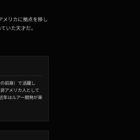
現在アメリカに拠点を移し
ねていた天才だ。
JBの前身）で活躍し
ルで非アメリカ人として
。近年はルアー開発が楽