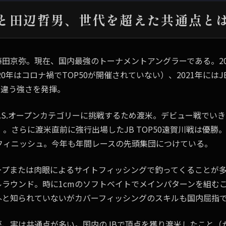
と田辺哲男、世代を超えた共通点と
田京弥。現在、国内最強のトーナメントアングラーである。2019
020年はコロナ禍でTOP50が開催されていない）、2021年にはJ
が違う強さを発揮。
A.S.S.オープンカテゴリーに挑戦するため渡米。デビュー戦で
）。さらに渡米直前に強行出場したJB TOP50遠賀川戦は優勝
フィニッシュ。今年も年間レースの先頭集団につけている。
ープまたは肉眼によるサイトフィッシングで釣ってくることが
ルラウンド。時に1cmのソフトベイトでメインパターンを組む
外と知られていないがカバーフィッシングのスキルも国内屈指
が、実は共通点が多い。国内のJBで頂点を獲り渡米したこと（