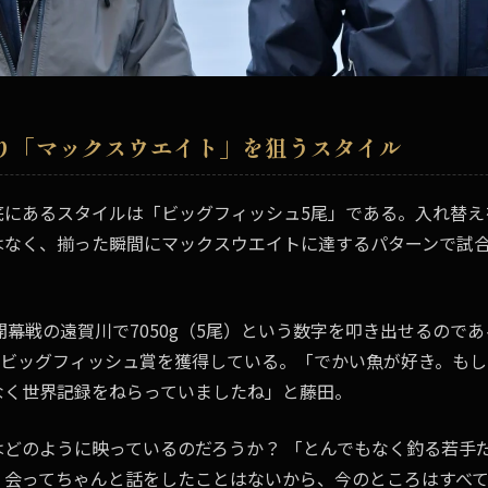
り「マックスウエイト」を狙うスタイル
底にあるスタイルは「ビッグフィッシュ5尾」である。入れ替え
はなく、揃った瞬間にマックスウエイトに達するパターンで試
0開幕戦の遠賀川で7050g（5尾）という数字を叩き出せるので
続でビッグフィッシュ賞を獲得している。「でかい魚が好き。も
なく世界記録をねらっていましたね」と藤田。
はどのように映っているのだろうか？ 「とんでもなく釣る若手
。会ってちゃんと話をしたことはないから、今のところはすべ