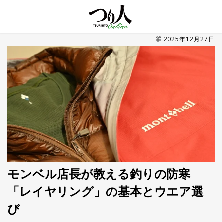
MENU
2025年12月27日
トレ
ン
ド・
最新
新
着
UP
記
事
ラ
ン
キ
No.1
ン
グ
モンベル店長が教える釣りの防寒
「レイヤリング」の基本とウエア選
釣具
HOT
NEWS
び