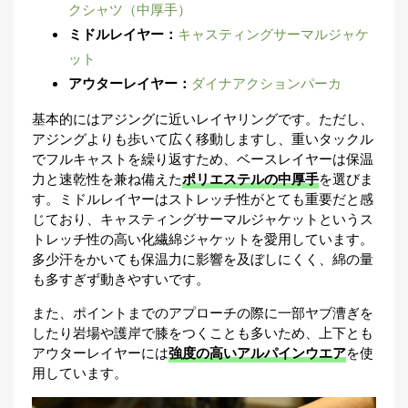
クシャツ（中厚手）
ミドルレイヤー：
キャスティングサーマルジャケ
ット
アウターレイヤー：
ダイナアクションパーカ
基本的にはアジングに近いレイヤリングです。ただし、
アジングよりも歩いて広く移動しますし、重いタックル
でフルキャストを繰り返すため、ベースレイヤーは保温
力と速乾性を兼ね備えた
ポリエステルの中厚手
を選びま
す。ミドルレイヤーはストレッチ性がとても重要だと感
じており、キャスティングサーマルジャケットというス
トレッチ性の高い化繊綿ジャケットを愛用しています。
多少汗をかいても保温力に影響を及ぼしにくく、綿の量
も多すぎず動きやすいです。
また、ポイントまでのアプローチの際に一部ヤブ漕ぎを
したり岩場や護岸で膝をつくことも多いため、上下とも
アウターレイヤーには
強度の高いアルパインウエア
を使
用しています。