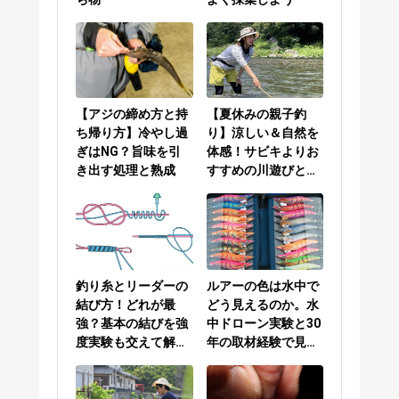
【アジの締め方と持
【夏休みの親子釣
ち帰り方】冷やし過
り】涼しい＆自然を
ぎはNG？旨味を引
体感！サビキよりお
き出す処理と熟成
すすめの川遊びと
は？
釣り糸とリーダーの
ルアーの色は水中で
結び方！どれが最
どう見えるのか。水
強？基本の結びを強
中ドローン実験と30
度実験も交えて解説
年の取材経験で見え
／PEラインとリーダ
てきた答え
ーの結び方編