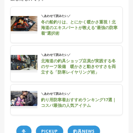
＼あわせて読みたい／
冬の船釣りは、とにかく暖かさ重視！北
海道のエキスパートが教える“最強の防寒
着”選択術
＼あわせて読みたい／
北海道の釣具ショップ店員が実践する冬
のサーフ装備 暖かさと動きやすさを両
立する「防寒レイヤリング術」
＼あわせて読みたい／
釣り用防寒着おすすめランキング17選｜
コスパ最強の人気アイテム
冬
PICKUP
釣具NEWS