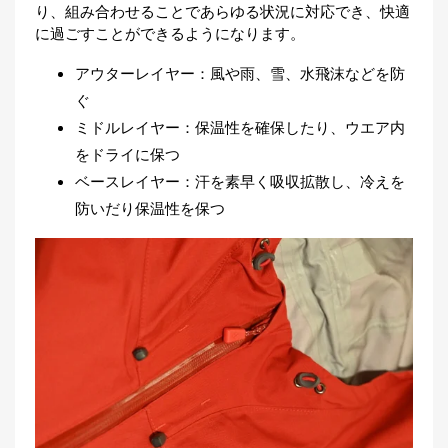
り、組み合わせることであらゆる状況に対応でき、快適
刊
運動量：少（堤防でのアジングなど）
に過ごすことができるようになります。
つ
運動量：中（オカッパリシーバスなど）
り
📖
運動量：多（ロックショアなど）
人
アウターレイヤー：風や雨、雪、水飛沫などを防
ブ
モンベルの釣り専用アウター
ぐ
ロ
シーアングラーインシュレーテッドパーカ
ミドルレイヤー：保温性を確保したり、ウエア内
グ
＆パンツ
をドライに保つ
シーアングラーレインジャケット＆パンツ
ベースレイヤー：汗を素早く吸収拡散し、冷えを
防いだり保温性を保つ
お
問
い
合
わ
せ