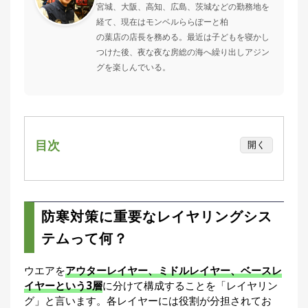
宮城、大阪、高知、広島、茨城などの勤務地を
集
経て、現在はモンベルららぽーと柏
部
の葉店の店長を務める。最近は子どもを寝かし
お
す
つけた後、夜な夜な房総の海へ繰り出しアジン
🏆
›
す
グを楽しんでいる。
め
釣
り
具
目次
開く
メ
デ
防寒対策に重要なレイヤリングシステムって
ィ
何？
ア
着込めばいいわけではない
Basser
🐟
防寒対策に重要なレイヤリングシス
（バ
保温性能を支える素材に注目
ス釣り）
テムって何？
【ベースレイヤー】
Northanglers
❄️
（北
【ミドルレイヤー】
ウエアを
アウターレイヤー、ミドルレイヤー、ベースレ
海道）
運動量で決める！ 冬のおすすめレイヤリング
イヤーという3層
に分けて構成することを「レイヤリン
グ」と言います。各レイヤーには役割が分担されてお
例
月