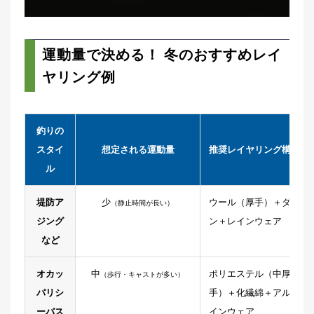
運動量で決める！ 冬のおすすめレイ
ヤリング例
釣りの
スタイ
想定される運動量
推奨レイヤリング構成
ル
堤防ア
少
ウール（厚手）＋ダウ
（静止時間が長い）
ジング
ン＋レインウェア
など
オカッ
中
ポリエステル（中厚
（歩行・キャストが多い）
パリシ
手）＋化繊綿＋アルパ
ーバス
インウェア