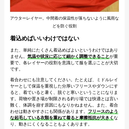
アウターレイヤー。中間着の保温性が落ちないように風雨な
どを防ぐ役割
着込めばいいわけではない
また、単純にたくさん着込めばよいというわけではあり
ません。
気温や状況に応じて細かく調整できること
が重
要で、各レイヤーの役割を意識して服を選ぶことが大切
です。
着合わせにも注意してください。たとえば、ミドルレイ
ヤーとして保温を重視した分厚いフリースやダウンにす
ると、着ていると暑く、脱ぐと寒いということになりま
す。荷物や置き場が制限される釣り場では快適とは言い
難く、体調を崩す原因にもなりかねません。また、着合
わせは動きやすさにも関係があります。
フリースのよう
な起毛している衣類を重ねて着ると摩擦抵抗が大きく
な
り、動きにくくなることもよくあります。