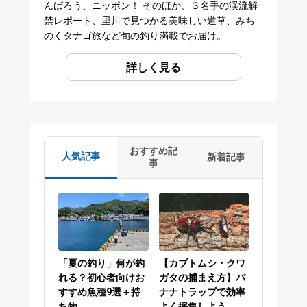
んばろう、ニッポン！ そのほか、３名手の渓流解
禁レポート、里川で見つかる美味しい道草、みち
のくタナゴ旅など旬の釣り満載でお届け。
詳しく見る
おすすめ記
人気記事
新着記事
事
「夏の釣り」何が釣
【カブトムシ・クワ
れる？初心者向けお
ガタの捕まえ方】バ
すすめ魚種9選＋持
ナナトラップで効率
ち物
よく採集しよう