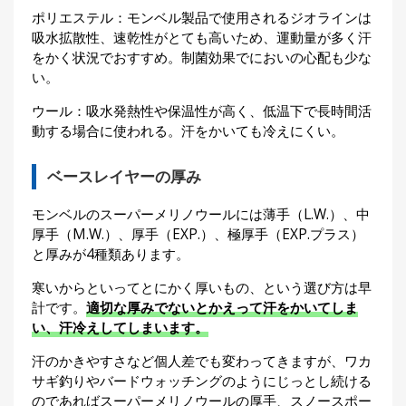
ポリエステル：モンベル製品で使用されるジオラインは
吸水拡散性、速乾性がとても高いため、運動量が多く汗
をかく状況でおすすめ。制菌効果でにおいの心配も少な
い。
ウール：吸水発熱性や保温性が高く、低温下で長時間活
動する場合に使われる。汗をかいても冷えにくい。
ベースレイヤーの厚み
モンベルのスーパーメリノウールには薄手（L.W.）、中
厚手（M.W.）、厚手（EXP.）、極厚手（EXP.プラス）
と厚みが4種類あります。
寒いからといってとにかく厚いもの、という選び方は早
計です。
適切な厚みでないとかえって汗をかいてしま
い、汗冷えしてしまいます。
汗のかきやすさなど個人差でも変わってきますが、ワカ
サギ釣りやバードウォッチングのようにじっとし続ける
のであればスーパーメリノウールの厚手、スノースポー