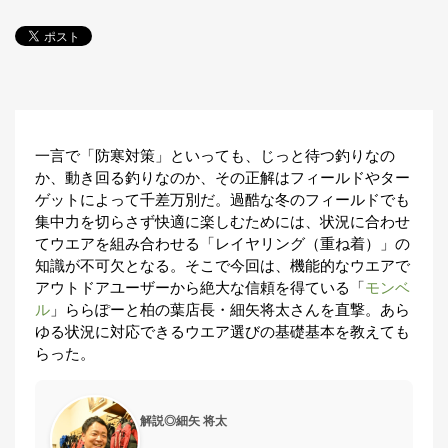
探
す・
調べ
る
目
的
か
🎣
›
一言で「防寒対策」といっても、じっと待つ釣りなの
ら
か、動き回る釣りなのか、その正解はフィールドやター
探
ゲットによって千差万別だ。過酷な冬のフィールドでも
す
集中力を切らさず快適に楽しむためには、状況に合わせ
てウエアを組み合わせる「レイヤリング（重ね着）」の
全
知識が不可欠となる。そこで今回は、機能的なウエアで
国
お
アウトドアユーザーから絶大な信頼を得ている「
モンベ
す
ル
」ららぽーと柏の葉店長・細矢将太さんを直撃。あら
📍
›
す
ゆる状況に対応できるウエア選びの基礎基本を教えても
め
らった。
釣
り
場
解説◎細矢 将太
編