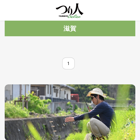
MENU
トレ
滋賀
ン
ド・
最新
新
着
UP
記
1
事
ラ
ン
キ
No.1
ン
グ
釣具
HOT
NEWS