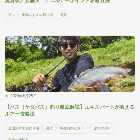
滋賀県／安曇川 アユルアーポイント攻略方法
集
部
アユ
全国おすすめ釣り場
滋賀
お
す
🏆
›
す
め
釣
り
具
メ
デ
ィ
ア
2023年8月25日
Basser
🐟
（バ
ス釣り）
【ハス（ケタバス）釣り徹底解説】エキスパートが教える
ルアー攻略法
Northanglers
❄️
（北
海道）
全国おすすめ釣り場
滋賀
魚種別釣りガイド
淡水の釣り
月
淡水小物釣り