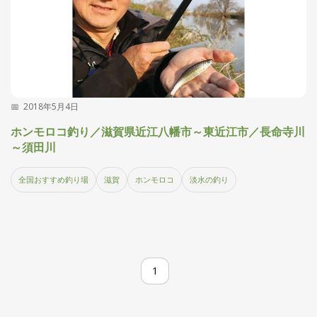
2018年5月4日
ホンモロコ釣り／滋賀県近江八幡市～東近江市／長命寺川
～須田川
全国おすすめ釣り場
滋賀
ホンモロコ
淡水の釣り
1