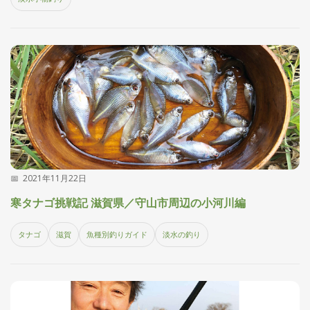
刊
つ
り
📖
人
ブ
ロ
グ
2021年11月22日
寒タナゴ挑戦記 滋賀県／守山市周辺の小河川編
お
問
タナゴ
滋賀
魚種別釣りガイド
淡水の釣り
い
合
わ
せ