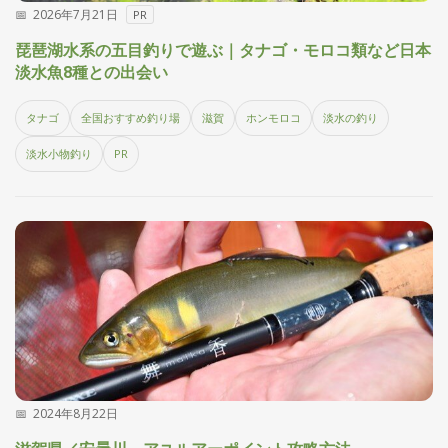
2026年7月21日
PR
探
す・
琵琶湖水系の五目釣りで遊ぶ｜タナゴ・モロコ類など日本
調べ
淡水魚8種との出会い
る
目
タナゴ
全国おすすめ釣り場
滋賀
ホンモロコ
淡水の釣り
的
か
🎣
›
淡水小物釣り
PR
ら
探
す
全
国
お
す
📍
›
す
め
釣
り
場
2024年8月22日
編