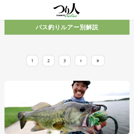
MENU
トレ
バス釣りルアー別解説
ン
ド・
最新
新
着
UP
記
1
2
3
事
ラ
ン
キ
No.1
ン
グ
釣具
HOT
NEWS