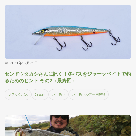
刊
つ
り
📖
人
ブ
ロ
グ
2021年12月21日
センドウタカシさんに訊く！冬バスをジャークベイトで釣
るためのヒント その2（最終回）
お
ブラックバス
Basser
バス釣り
バス釣りルアー別解説
問
い
合
わ
せ