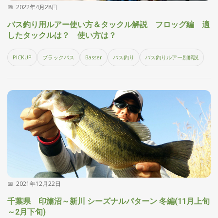
2022年4月28日
探
す・
バス釣り用ルアー使い方＆タックル解説 フロッグ編 適
調べ
したタックルは？ 使い方は？
る
目
PICKUP
ブラックバス
Basser
バス釣り
バス釣りルアー別解説
的
か
🎣
›
ら
探
す
全
国
お
す
📍
›
す
め
釣
2021年12月22日
り
場
千葉県 印旛沼～新川 シーズナルパターン 冬編(11月上旬
～2月下旬)
編