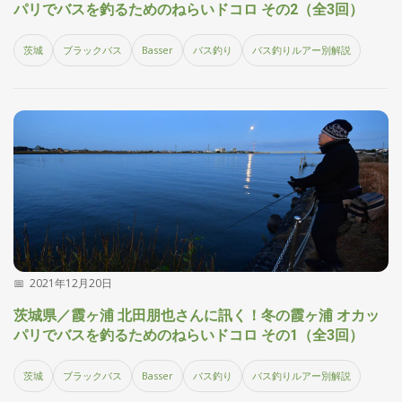
パリでバスを釣るためのねらいドコロ その2（全3回）
茨城
ブラックバス
Basser
バス釣り
バス釣りルアー別解説
2021年12月20日
茨城県／霞ヶ浦 北田朋也さんに訊く！冬の霞ヶ浦 オカッ
パリでバスを釣るためのねらいドコロ その1（全3回）
茨城
ブラックバス
Basser
バス釣り
バス釣りルアー別解説