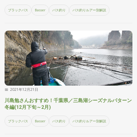
集
ブラックバス
Basser
バス釣り
バス釣りルアー別解説
部
お
す
🏆
›
す
め
釣
り
具
メ
デ
ィ
ア
2021年12月21日
Basser
🐟
（バ
川島勉さんおすすめ！千葉県／三島湖シーズナルパターン
ス釣り）
冬編(12月下旬～2月)
Northanglers
❄️
（北
ブラックバス
Basser
バス釣り
バス釣りルアー別解説
海道）
月