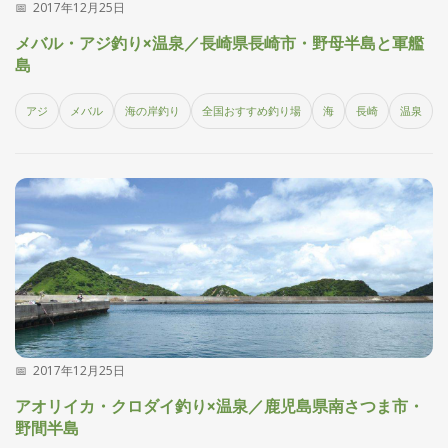
2017年12月25日
メバル・アジ釣り×温泉／長崎県長崎市・野母半島と軍艦
島
アジ
メバル
海の岸釣り
全国おすすめ釣り場
海
長崎
温泉
2017年12月25日
アオリイカ・クロダイ釣り×温泉／鹿児島県南さつま市・
野間半島