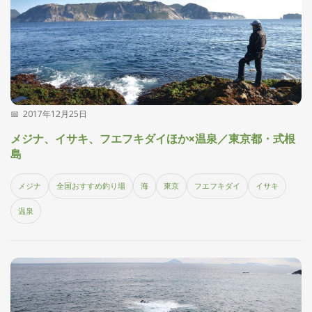
刊
つ
り
📖
人
ブ
ロ
グ
2017年12月25日
メジナ、イサキ、フエフキダイほか×温泉／東京都・式根
島
メジナ
全国おすすめ釣り場
海
東京
フエフキダイ
イサキ
お
温泉
問
い
合
わ
せ