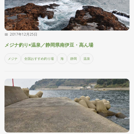
2017年12月25日
メジナ釣り×温泉／静岡県南伊豆・高ん場
メジナ
全国おすすめ釣り場
海
静岡
温泉