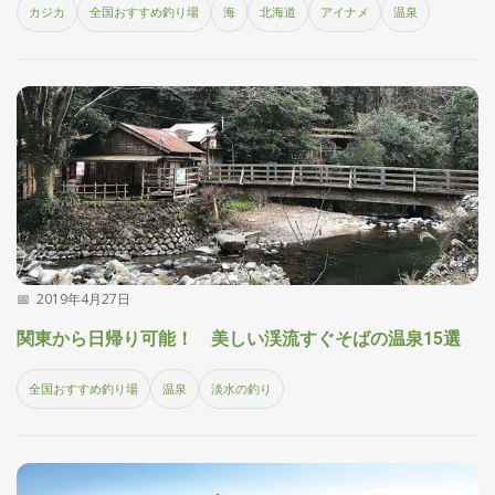
カジカ
全国おすすめ釣り場
海
北海道
アイナメ
温泉
集
部
お
す
🏆
›
す
め
釣
り
具
メ
デ
ィ
2019年4月27日
ア
関東から日帰り可能！ 美しい渓流すぐそばの温泉15選
Basser
🐟
（バ
ス釣り）
全国おすすめ釣り場
温泉
淡水の釣り
Northanglers
❄️
（北
海道）
月