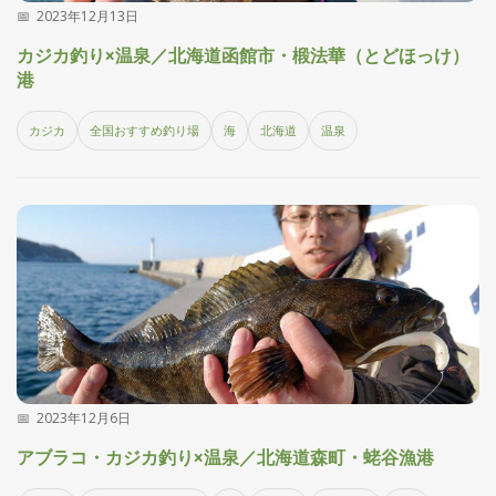
2023年12月13日
探
す・
カジカ釣り×温泉／北海道函館市・椴法華（とどほっけ）
調べ
港
る
目
カジカ
全国おすすめ釣り場
海
北海道
温泉
的
か
🎣
›
ら
探
す
全
国
お
す
📍
›
す
め
釣
2023年12月6日
り
場
アブラコ・カジカ釣り×温泉／北海道森町・蛯谷漁港
編