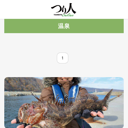
MENU
トレ
温泉
ン
ド・
最新
新
着
UP
記
1
事
ラ
ン
キ
No.1
ン
グ
釣具
HOT
NEWS