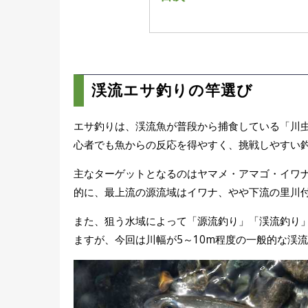
渓流エサ釣りの竿選び
仕掛けは「ミャク釣り」
エサの種類と付け方
渓流釣りで狙いたいポイン
渓流エサ釣りの竿選び
渓流エサ釣りの基本とな
遊漁券の購入方法
エサ釣りは、渓流魚が普段から捕食している「川
心者でも魚からの反応を得やすく、挑戦しやすい
主なターゲットとなるのはヤマメ・アマゴ・イワ
的に、最上流の源流域はイワナ、やや下流の里川
また、狙う水域によって「源流釣り」「渓流釣り
ますが、今回は川幅が5～10m程度の一般的な渓