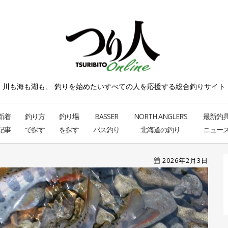
川も海も湖も、 釣りを始めたい
すべての人を応援する総合釣りサイト
新着
釣り方
釣り場
BASSER
NORTH ANGLER’S
最新釣
記事
で探す
を探す
バス釣り
北海道の釣り
ニュー
2026年2月3日