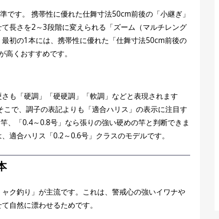
基準です。 携帯性に優れた仕舞寸法50cm前後の「小継ぎ」
て長さを2～3段階に変えられる「ズーム（マルチレング
最初の1本には、携帯性に優れた「仕舞寸法50cm前後の
が高くおすすめです。
硬さも「硬調」「硬硬調」「軟調」などと表現されます
そこで、調子の表記よりも「適合ハリス」の表示に注目す
な竿、「0.4～0.8号」なら張りの強い硬めの竿と判断できま
適合ハリス「0.2～0.6号」クラスのモデルです。
本
ミャク釣り」が主流です。これは、警戒心の強いイワナや
せて自然に漂わせるためです。