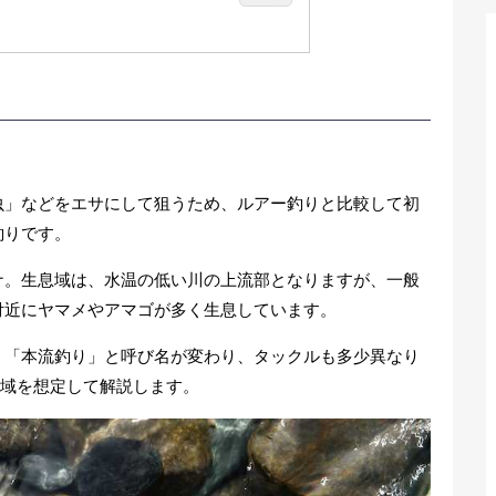
が基本
ト5選
る釣り方
虫」などをエサにして狙うため、ルアー釣りと比較して初
釣りです。
ナ。生息域は、水温の低い川の上流部となりますが、一般
付近にヤマメやアマゴが多く生息しています。
」「本流釣り」と呼び名が変わり、タックルも多少異なり
流域を想定して解説します。