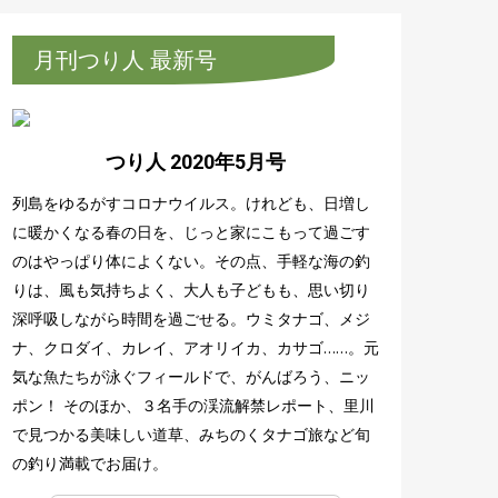
月刊つり人 最新号
つり人 2020年5月号
列島をゆるがすコロナウイルス。けれども、日増し
に暖かくなる春の日を、じっと家にこもって過ごす
のはやっぱり体によくない。その点、手軽な海の釣
りは、風も気持ちよく、大人も子どもも、思い切り
深呼吸しながら時間を過ごせる。ウミタナゴ、メジ
ナ、クロダイ、カレイ、アオリイカ、カサゴ……。元
気な魚たちが泳ぐフィールドで、がんばろう、ニッ
ポン！ そのほか、３名手の渓流解禁レポート、里川
で見つかる美味しい道草、みちのくタナゴ旅など旬
の釣り満載でお届け。