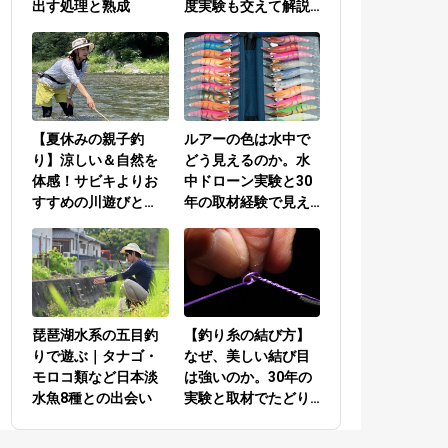
出す処理と熟成
度実験も交えて解説
／PEラインとリーダ
ーの結び方編
【夏休みの親子釣
ルアーの色は水中で
り】涼しい＆自然を
どう見えるのか。水
体感！サビキよりお
中ドローン実験と30
すすめの川遊びと
年の取材経験で見え
は？
てきた答え
琵琶湖水系の五目釣
【釣り糸の結び方】
りで遊ぶ｜タナゴ・
なぜ、美しい結び目
モロコ類など日本淡
は強いのか。30年の
水魚8種との出会い
実験と取材でたどり
着いた答え