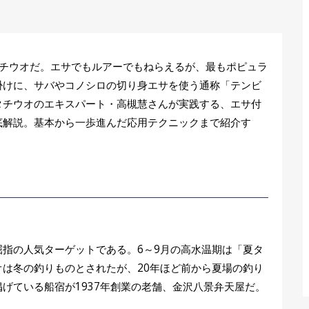
タチウオだ。エサでもルアーでもねらえるが、最もポピュラ
掛けに、サバやコノシロの切り身エサを使う通称「テンビ
タチウオのエキスパート・高槻慧さんが実践する、エサ付
底解説。基本から一歩進んだ応用テクニックまで紹介す
指の人気ターゲットである。6～9月の高水温期は「夏タ
は冬の釣りものとされたが、20年ほど前から夏場の釣り
げている船宿が1937年創業の老舗、金沢八景弁天屋だ。