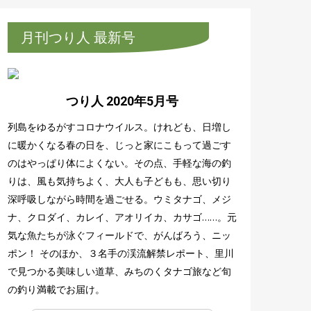
月刊つり人 最新号
つり人 2020年5月号
列島をゆるがすコロナウイルス。けれども、日増し
に暖かくなる春の日を、じっと家にこもって過ごす
のはやっぱり体によくない。その点、手軽な海の釣
りは、風も気持ちよく、大人も子どもも、思い切り
深呼吸しながら時間を過ごせる。ウミタナゴ、メジ
ナ、クロダイ、カレイ、アオリイカ、カサゴ……。元
気な魚たちが泳ぐフィールドで、がんばろう、ニッ
ポン！ そのほか、３名手の渓流解禁レポート、里川
で見つかる美味しい道草、みちのくタナゴ旅など旬
の釣り満載でお届け。