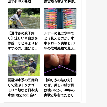
出す処理と熟成
度実験も交えて解説
／PEラインとリーダ
ーの結び方編
【夏休みの親子釣
ルアーの色は水中で
り】涼しい＆自然を
どう見えるのか。水
体感！サビキよりお
中ドローン実験と30
すすめの川遊びと
年の取材経験で見え
は？
てきた答え
琵琶湖水系の五目釣
【釣り糸の結び方】
りで遊ぶ｜タナゴ・
なぜ、美しい結び目
モロコ類など日本淡
は強いのか。30年の
水魚8種との出会い
実験と取材でたどり
着いた答え