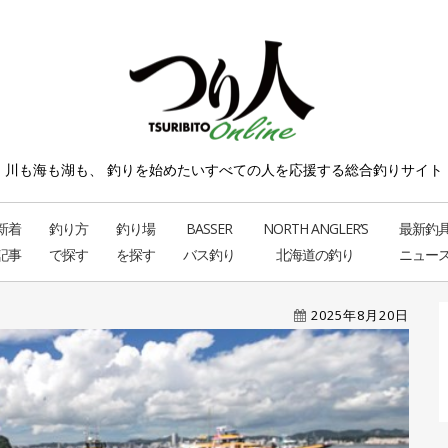
川も海も湖も、 釣りを始めたい
すべての人を応援する総合釣りサイト
新着
釣り方
釣り場
BASSER
NORTH ANGLER’S
最新釣
記事
で探す
を探す
バス釣り
北海道の釣り
ニュー
2025年8月20日