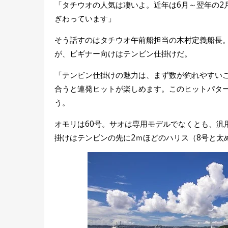
「タチウオの人気は凄いよ。近年は6月～翌年の2
ぎわっています」
そう話すのはタチウオ午前船担当の木村定義船長
が、ビギナー向けはテンビン仕掛けだ。
「テンビン仕掛けの魅力は、まず数が釣れやすい
合うと連発ヒットが楽しめます。このヒットパタ
う。
オモリは60号。サオは専用モデルでなくとも、汎
掛けはテンビンの先に2ｍほどのハリス（8号と太