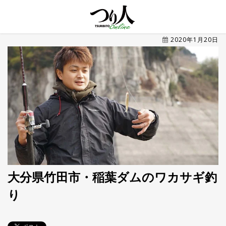
MENU
2020年1月20日
トレ
ン
ド・
最新
新
着
UP
記
事
ラ
ン
キ
No.1
ン
グ
大分県竹田市・稲葉ダムのワカサギ釣
り
釣具
HOT
NEWS