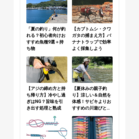
「夏の釣り」何が釣
【カブトムシ・クワ
れる？初心者向けお
ガタの捕まえ方】バ
すすめ魚種9選＋持
ナナトラップで効率
ち物
よく採集しよう
【アジの締め方と持
【夏休みの親子釣
ち帰り方】冷やし過
り】涼しい＆自然を
ぎはNG？旨味を引
体感！サビキよりお
き出す処理と熟成
すすめの川遊びと
は？