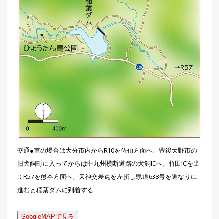
交通●車の場合は大分市内からR10を佐伯方面へ。豊後大野市の
旧犬飼町に入ってからは中九州横断道路の犬飼ICへ。竹田ICを出
てR57を熊本方面へ。天神交差点を左折し県道638号を道なりに
進むと稲葉ダムに到着する
GoogleMAPで見る