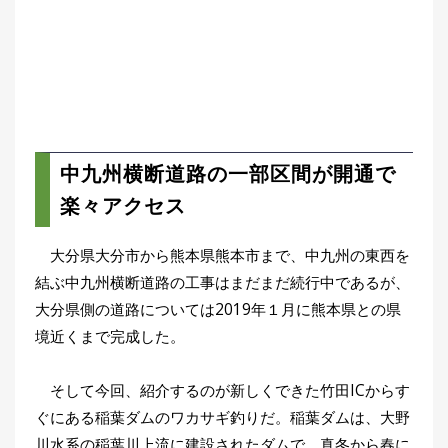
刊
つ
り
📖
人
ブ
ロ
グ
中九州横断道路の一部区間が開通で
楽々アクセス
大分県大分市から熊本県熊本市まで、中九州の東西を
結ぶ中九州横断道路の工事はまだまだ続行中であるが、
お
大分県側の道路については2019年１月に熊本県との県
問
境近くまで完成した。
い
合
そして今回、紹介するのが新しくできた竹田ICからす
わ
ぐにある稲葉ダムのワカサギ釣りだ。稲葉ダムは、大野
せ
川水系の稲葉川上流に建設されたダムで、真冬から春に