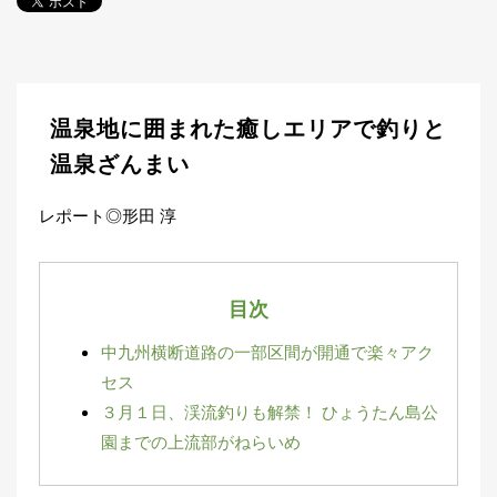
探
す・
調べ
る
目
温泉地に囲まれた癒しエリアで釣りと
的
か
🎣
温泉ざんまい
›
ら
探
レポート◎形田 淳
す
全
国
目次
お
す
📍
中九州横断道路の一部区間が開通で楽々アク
›
す
め
セス
釣
３月１日、渓流釣りも解禁！ ひょうたん島公
り
園までの上流部がねらいめ
場
編