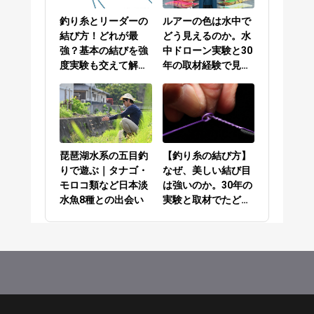
釣り糸とリーダーの
ルアーの色は水中で
結び方！どれが最
どう見えるのか。水
強？基本の結びを強
中ドローン実験と30
度実験も交えて解説
年の取材経験で見え
／PEラインとリーダ
てきた答え
ーの結び方編
琵琶湖水系の五目釣
【釣り糸の結び方】
りで遊ぶ｜タナゴ・
なぜ、美しい結び目
モロコ類など日本淡
は強いのか。30年の
水魚8種との出会い
実験と取材でたどり
着いた答え