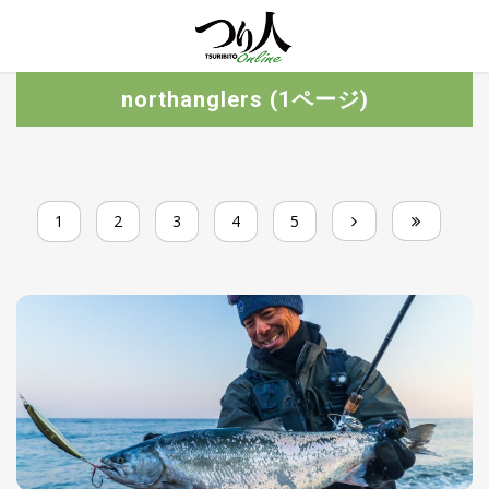
MENU
トレ
northanglers (1ページ)
ン
ド・
最新
新
着
UP
記
1
2
3
4
5
事
ラ
ン
キ
No.1
ン
グ
釣具
HOT
NEWS