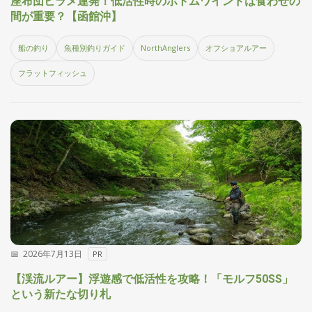
座布団ヒラメ連発！低活性時のボトムワインドは食わせの
集
間が重要？【函館沖】
部
お
船の釣り
魚種別釣りガイド
NorthAnglers
オフショアルアー
す
🏆
›
す
フラットフィッシュ
め
釣
り
具
メ
デ
ィ
ア
Basser
🐟
（バ
ス釣り）
2026年7月13日
PR
Northanglers
❄️
（北
海道）
【渓流ルアー】浮遊感で低活性を攻略！「モルフ50SS」
という新たな切り札
月