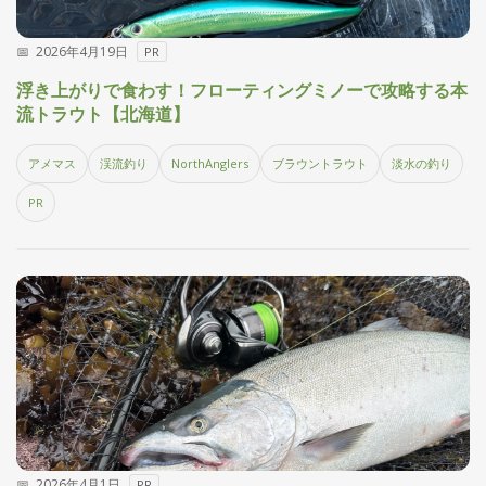
2026年4月19日
PR
浮き上がりで食わす！フローティングミノーで攻略する本
流トラウト【北海道】
アメマス
渓流釣り
NorthAnglers
ブラウントラウト
淡水の釣り
PR
2026年4月1日
PR