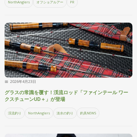
NorthAnglers
オフショアルアー
PR
2026年4月23日
グラスの常識を覆す！渓流ロッド「ファインテール ワー
クスチューンUD＋」が登場
渓流釣り
NorthAnglers
淡水の釣り
釣具NEWS