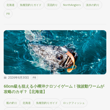
刊
北海道
魚種別釣りガイド
渓流釣り
NorthAnglers
淡水の釣り
つ
り
📖
PR
人
ブ
ロ
グ
お
2026年6月30日
PR
問
60cm級も狙える小樽沖クロソイゲーム！強波動ワームが
い
攻略のカギ？【北海道】
合
わ
船の釣り
北海道
魚種別釣りガイド
ロックフィッシュ
せ