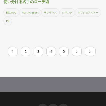
使い分ける名手のローテ術
船の釣り
NorthAnglers
サクラマス
ジギング
オフショアルアー
PR
1
2
3
4
5