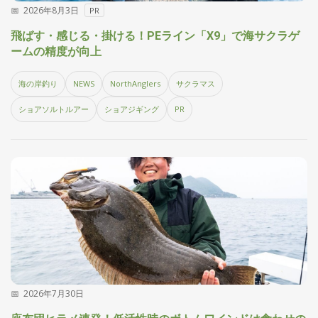
2026年8月3日
PR
探
す・
飛ばす・感じる・掛ける！PEライン「X9」で海サクラゲ
調べ
ームの精度が向上
る
目
海の岸釣り
NEWS
NorthAnglers
サクラマス
的
か
🎣
›
ショアソルトルアー
ショアジギング
PR
ら
探
す
全
国
お
す
📍
›
す
め
釣
り
場
2026年7月30日
編