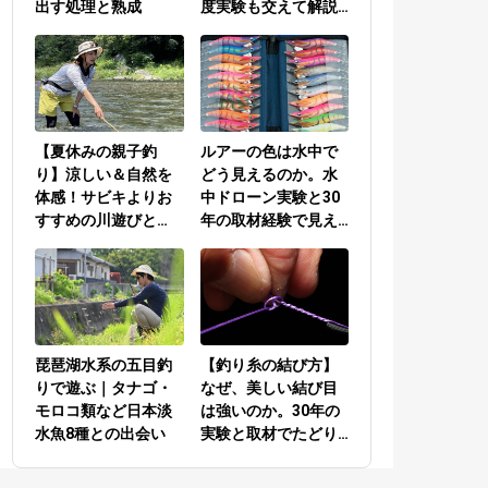
出す処理と熟成
度実験も交えて解説
／PEラインとリーダ
ーの結び方編
【夏休みの親子釣
ルアーの色は水中で
り】涼しい＆自然を
どう見えるのか。水
体感！サビキよりお
中ドローン実験と30
すすめの川遊びと
年の取材経験で見え
は？
てきた答え
琵琶湖水系の五目釣
【釣り糸の結び方】
りで遊ぶ｜タナゴ・
なぜ、美しい結び目
モロコ類など日本淡
は強いのか。30年の
水魚8種との出会い
実験と取材でたどり
着いた答え