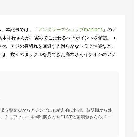
る。本記事では、「
アングラーズショップmaniac’s
」のア
高木祥行さんが、実戦でこだわるべきポイントを解説。エ
性や、アジの身切れを回避する滑らかなドラグ性能など、
では、数々のタックルを見てきた高木さんイチオシのアジ
部
ップ店長を務めながらアジングにも精力的に釣行。黎明期から外
。クリアブルー本岡利將さんやDLIVE佐藤潤弥さんらメー