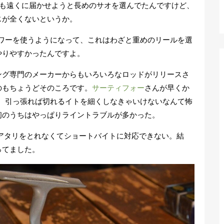
でも遠くに届かせようと長めのサオを選んでたんですけど、
じが全くないというか。
パワーを使うようになって、これはわざと重めのリールを選
やりやすかったんですよ。
ング専門のメーカーからもいろいろなロッドがリリースさ
のもちょうどそのころです。
サーティフォー
さんが早くか
た。引っ張れば切れるイトを細くしなきゃいけないなんて怖
初のうちはやっぱりライントラブルが多かった。
アタリをとれなくてショートバイトに対応できない。結
ってました。