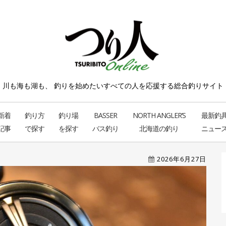
川も海も湖も、 釣りを始めたい
すべての人を応援する総合釣りサイト
新着
釣り方
釣り場
BASSER
NORTH ANGLER’S
最新釣
記事
で探す
を探す
バス釣り
北海道の釣り
ニュー
2026年6月27日