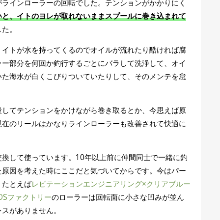
がラインローラーの回転でした。テンションがかかりにく
いと、イトのヨレが取れないままスプールに巻き込まれて
した。
、イトが水を持ってくるのでオイルが流れたり酷ければ腐
ラー部分を何回か釣行するごとにバラして洗浄して、オイ
いた海水が白くこびりついていたりして、そのメンテを怠
投してテンションをかけながら巻き取るとか、今思えば原
現在のリールはかなりラインローラーも改善されて快適に
換して使っています。10年以上前に仲間同士で一緒に釣
た原因を考えた時にここだと気づいてからです。今はパー
。たとえば
レビテーションエンジニアリング×クリアブルー
IOSファクトリー
のローラーは回転面に小さな凹みが並ん
レスがありません。