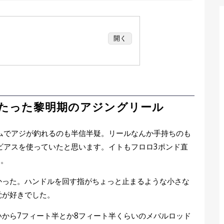
開く
き当たった黎明期のアジングリール
するラインローラーの重要性
るドラグ性能のチェックポイント
軽さが感度に直結する理由
たった黎明期のアジングリール
換とその使い分け
ナンスはやれる範囲で習慣にする
ムでアジが釣れるのも半信半疑。リールなんか手持ちのも
ングリール4選
ビアスを使っていたと思います。イトもフロロ3ポンド直
た。
かった。ハンドルを回す指がちょっと止まるような小さな
覚が好きでした。
から7フィート半とか8フィート半くらいのメバルロッド