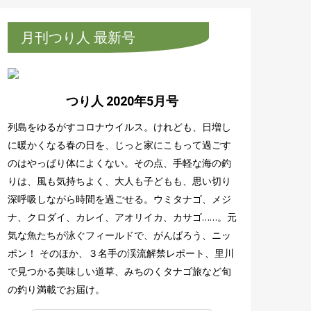
月刊つり人 最新号
つり人 2020年5月号
列島をゆるがすコロナウイルス。けれども、日増し
に暖かくなる春の日を、じっと家にこもって過ごす
のはやっぱり体によくない。その点、手軽な海の釣
りは、風も気持ちよく、大人も子どもも、思い切り
深呼吸しながら時間を過ごせる。ウミタナゴ、メジ
ナ、クロダイ、カレイ、アオリイカ、カサゴ……。元
気な魚たちが泳ぐフィールドで、がんばろう、ニッ
ポン！ そのほか、３名手の渓流解禁レポート、里川
で見つかる美味しい道草、みちのくタナゴ旅など旬
の釣り満載でお届け。