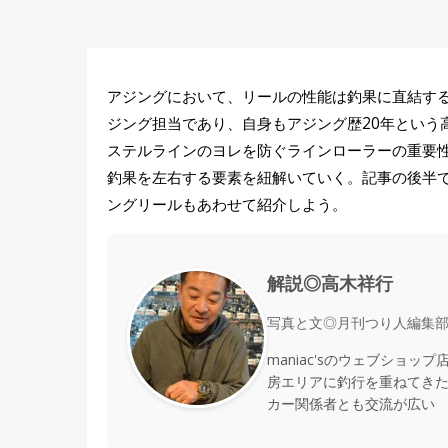
アジングにおいて、リールの性能は釣果に直結す
ジング担当であり、自身もアジング歴20年という
ステルラインのヨレを防ぐラインローラーの重要
釣果を左右する要素を紐解いていく。記事の後半
ングリールもあわせて紹介しよう。
解説◎高木祥行
写真と文◎月刊つり人編集
maniac'sのウェブショ
房エリアに釣行を重ねてきた
カー関係者とも交流が広い