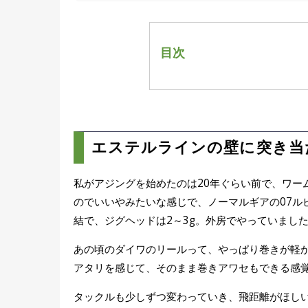
目次
エステルラインの壁に突
アジングの快適性を左右
アジの走りを止めてくれ
ロッドの進化とリールの
エステルラインの壁に突き当
ショートハンドルへの交
アジングリールのメンテ
私がアジングを始めたのは20年ぐらい前で、ワー
高木さんおすすめのアジ
のでいいやみたいな感じで、ノーマルギアの07ル
結で、ジグヘッドは2～3g。外房でやっていまし
あの頃のダイワのリールって、やっぱり巻きが軽
アタリを感じて、そのまま巻きアワセもできる感
タックルも少しずつ変わっていき、飛距離がほしい