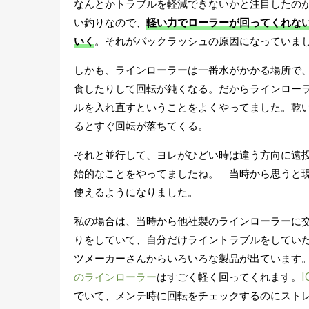
なんとかトラブルを軽減できないかと注目したの
い釣りなので、
軽い力でローラーが回ってくれな
いく
。それがバックラッシュの原因になっていま
しかも、ラインローラーは一番水がかかる場所で
食したりして回転が鈍くなる。だからラインロー
ルを入れ直すということをよくやってました。乾
るとすぐ回転が落ちてくる。
それと並行して、ヨレがひどい時は違う方向に遠
始的なことをやってましたね。 当時から思うと
使えるようになりました。
私の場合は、当時から他社製のラインローラーに交
りをしていて、自分だけライントラブルをしてい
ツメーカーさんからいろいろな製品が出ています
のラインローラー
はすごく軽く回ってくれます。
でいて、メンテ時に回転をチェックするのにスト