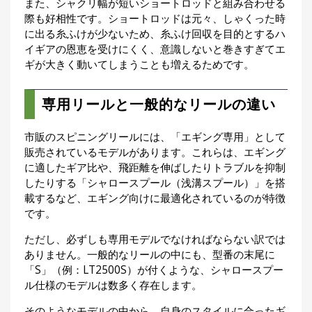
また、シャクリ幅が短いショートロッドと組み合わせる
際も好相性です。ショートロッドは元々、しゃくった時
に出る糸ふけが少ないため、糸ふけ回収を目的とするハ
イギアの恩恵を受けにくく、意識しないと巻きすぎてエ
ギが大きく動いてしまうことも増えるためです。
専用リールと一般的なリールの違い
市販のスピニングリールには、「エギング専用」として
販売されているモデルがあります。これらは、エギング
に適したギア比や、飛距離を伸ばしたりトラブルを抑制
したりする「シャロースプール（浅溝スプール）」を搭
載するなど、エギング向けに最適化されているのが特徴
です。
ただし、必ずしも専用モデルでなければならない訳では
ありません。一般的なリールの中にも、型番の末尾に
「S」（例：LT2500S）が付くような、シャロースプー
ル仕様のモデルは数多く存在します。
そのようなモデルの中から、自身のスタイルに合ったギ