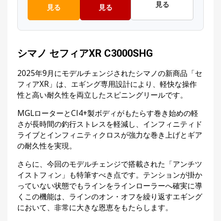
見る
見る
見る
シマノ セフィアXR C3000SHG
2025年9月にモデルチェンジされたシマノの新商品「セ
フィアXR」は、エギング専用設計により、軽快な操作
性と高い耐久性を両立したスピニングリールです。
MGLローターとCI4+製ボディがもたらす巻き始めの軽
さが長時間の釣行ストレスを軽減し、インフィニティド
ライブとインフィニティクロスが強力な巻き上げとギア
の耐久性を実現。
さらに、今回のモデルチェンジで搭載された「アンチツ
イストフィン」も特筆すべき点です。テンションが掛か
っていない状態でもラインをラインローラーへ確実に導
くこの機能は、ラインのオン・オフを繰り返すエギング
において、非常に大きな恩恵をもたらします。