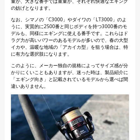
量が、大きな番手では重量が、それぞれ快適なエギング
刊
の妨げとなります。
つ
り
📖
なお、シマノの「C3000」やダイワの「LT3000」のよ
人
うに、実質的に2500番と同じボディを持つ3000番のモ
ブ
デルも、同様にエギングに使える番手です。これらはド
ロ
ラグ力が高いパワーのあるモデルが多いので、春の大型
グ
イカや、温暖な地域の「アカイカ型」を狙う場合は、特
に有力な選択肢になります。
このように、メーカー独自の規格によってサイズ感が分
かりにくいこともありますが、迷った時は、製品紹介に
「エギング向き」と記載されているモデルから選べば間
違いありません。
お
問
い
合
わ
せ