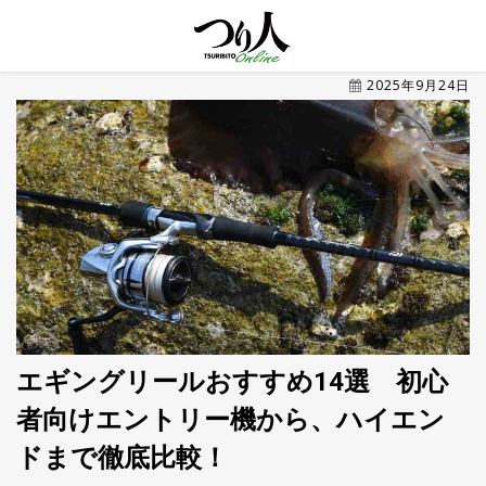
MENU
2025年9月24日
トレ
ン
ド・
最新
新
着
UP
記
事
ラ
ン
キ
No.1
ン
グ
エギングリールおすすめ14選 初心
者向けエントリー機から、ハイエン
釣具
HOT
NEWS
ドまで徹底比較！