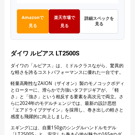
Amazonで
楽天市場で
詳細スペックを
見る
見る
見る
ダイワ ルビアス LT2500S
ダイワの「ルビアス」は、ミドルクラスながら、驚異的
な軽さを誇るコストパフォーマンスに優れた一台です。
軽量高剛性なZAION（ザイオン）製のモノコックボディ
とローターに、滑らかで力強いタフデジギアが、「軽
さ」と「強さ」という相反する要素を高次元で両立。さ
らに2024年のモデルチェンジでは、最新の設計思想
「エアドライブデザイン」を採用し、巻き出しの軽さと
感度も飛躍的に向上しました。
エギングには、自重150gのシングルハンドルモデル
「LT2500S」と、安定した巻き心地が魅力の165gのダ