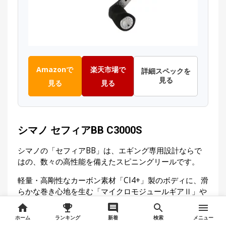
Amazonで
楽天市場で
詳細スペックを
見る
見る
見る
シマノ セフィアBB C3000S
シマノの「セフィアBB」は、エギング専用設計ならで
はの、数々の高性能を備えたスピニングリールです。
軽量・高剛性なカーボン素材「CI4+」製のボディに、滑
らかな巻き心地を生む「マイクロモジュールギアⅡ」や
「サイレントドライブ」、さらに、ドラグを瞬時に調整
できる「ラピッドファイアドラグ」といった、上位機種
ホーム
ランキング
新着
検索
メニュー
譲りの先進技術を搭載。