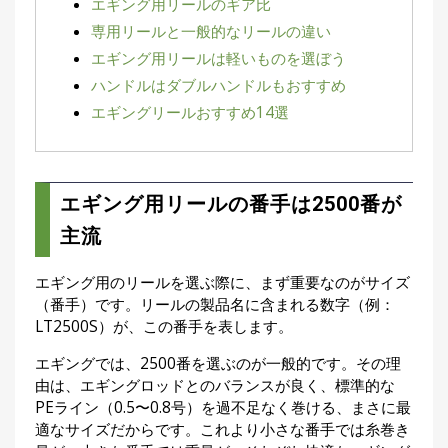
エギング用リールのギア比
集
専用リールと一般的なリールの違い
部
お
エギング用リールは軽いものを選ぼう
す
🏆
›
ハンドルはダブルハンドルもおすすめ
す
エギングリールおすすめ14選
め
釣
り
具
エギング用リールの番手は2500番が
主流
メ
デ
ィ
ア
エギング用のリールを選ぶ際に、まず重要なのがサイズ
（番手）です。リールの製品名に含まれる数字（例：
Basser
🐟
（バ
LT2500S）が、この番手を表します。
ス釣り）
エギングでは、2500番を選ぶのが一般的です。その理
Northanglers
❄️
（北
由は、エギングロッドとのバランスが良く、標準的な
海道）
PEライン（0.5〜0.8号）を過不足なく巻ける、まさに最
適なサイズだからです。これより小さな番手では糸巻き
月