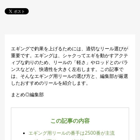
探
す・
調べ
る
目
的
か
🎣
›
エギングで釣果を上げるためには、適切なリール選びが
ら
重要です。エギングは、シャクってエギを動かすアクテ
探
ィブな釣りのため、リールの「軽さ」やロッドとのバラ
す
ンスなどが、快適性を大きく左右します。この記事で
は、そんなエギング用リールの選び方と、編集部が厳選
全
したおすすめのリールを紹介します。
国
お
まとめ◎編集部
す
📍
›
す
め
釣
り
この記事の内容
場
エギング用リールの番手は2500番が主流
編