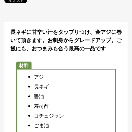
探
す・
調べ
る
目
長ネギに甘辛い汁をタップリつけ、金アジに巻
的
いて頂きます。お刺身からグレードアップ。ご
か
🎣
›
ら
飯にも、おつまみも合う最高の一品です
探
す
材料
全
アジ
国
お
長ネギ
す
📍
›
す
醤油
め
寿司酢
釣
り
コチュジャン
場
ごま油
編