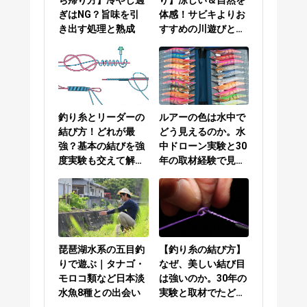
ぎはNG？旨味を引
体感！サビキよりお
き出す処理と熟成
すすめの川遊びと
は？
釣り糸とリーダーの
ルアーの色は水中で
結び方！どれが最
どう見えるのか。水
強？基本の結びを強
中ドローン実験と30
度実験も交えて解説
年の取材経験で見え
／PEラインとリーダ
てきた答え
ーの結び方編
琵琶湖水系の五目釣
【釣り糸の結び方】
りで遊ぶ｜タナゴ・
なぜ、美しい結び目
モロコ類など日本淡
は強いのか。30年の
水魚8種との出会い
実験と取材でたどり
着いた答え