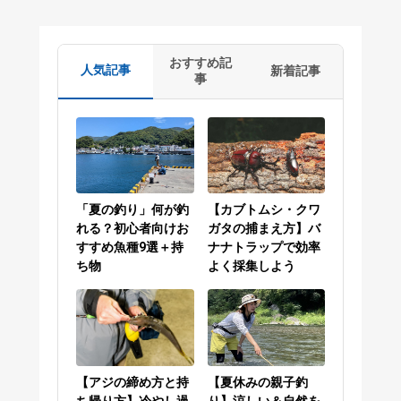
おすすめ記
人気記事
新着記事
事
「夏の釣り」何が釣
【カブトムシ・クワ
れる？初心者向けお
ガタの捕まえ方】バ
すすめ魚種9選＋持
ナナトラップで効率
ち物
よく採集しよう
【アジの締め方と持
【夏休みの親子釣
ち帰り方】冷やし過
り】涼しい＆自然を