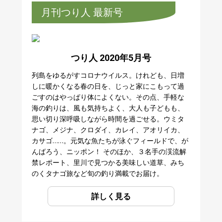
月刊つり人 最新号
つり人 2020年5月号
列島をゆるがすコロナウイルス。けれども、日増
しに暖かくなる春の日を、じっと家にこもって過
ごすのはやっぱり体によくない。その点、手軽な
海の釣りは、風も気持ちよく、大人も子どもも、
思い切り深呼吸しながら時間を過ごせる。ウミタ
ナゴ、メジナ、クロダイ、カレイ、アオリイカ、
カサゴ……。元気な魚たちが泳ぐフィールドで、が
んばろう、ニッポン！ そのほか、３名手の渓流解
禁レポート、里川で見つかる美味しい道草、みち
のくタナゴ旅など旬の釣り満載でお届け。
詳しく見る