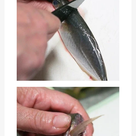
刊
つ
り
📖
人
ブ
ロ
グ
お
問
い
合
わ
せ