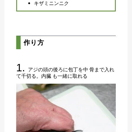
キザミニンニク
集
部
お
す
🏆
›
す
め
釣
作り方
り
具
1.
アジの頭の後ろに包丁を中 骨まで入れ
メ
デ
て千切る。内臓 も一緒に取れる
ィ
ア
Basser
🐟
（バ
ス釣り）
Northanglers
❄️
（北
海道）
月