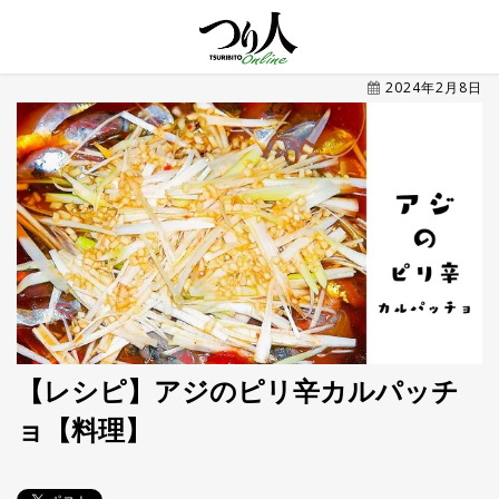
MENU
2024年2月8日
トレ
ン
ド・
最新
新
着
UP
記
事
ラ
ン
キ
No.1
ン
グ
【レシピ】アジのピリ辛カルパッチ
ョ【料理】
釣具
HOT
NEWS