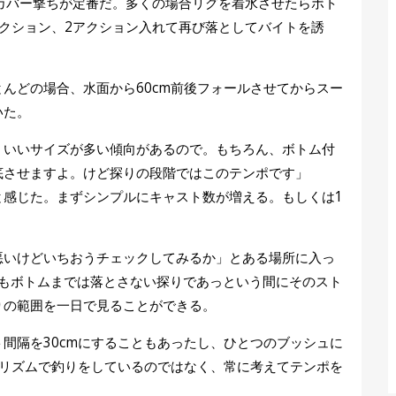
カバー撃ちが定番だ。多くの場合リグを着水させたらボト
クション、2アクション入れて再び落としてバイトを誘
んどの場合、水面から60cm前後フォールさせてからスー
いた。
。いいサイズが多い傾向があるので。もちろん、ボトム付
底させますよ。けど探りの段階ではこのテンポです」
と感じた。まずシンプルにキャスト数が増える。もしくは1
悪いけどいちおうチェックしてみるか」とある場所に入っ
かもボトムまでは落とさない探りであっという間にそのスト
りの範囲を一日で見ることができる。
間隔を30cmにすることもあったし、ひとつのブッシュに
・リズムで釣りをしているのではなく、常に考えてテンポを