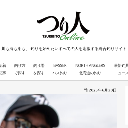
川も海も湖も、 釣りを始めたい
すべての人を応援する総合釣りサイト
新着
釣り方
釣り場
BASSER
NORTH ANGLER’S
最新釣
記事
で探す
を探す
バス釣り
北海道の釣り
ニュー
2025年6月30日