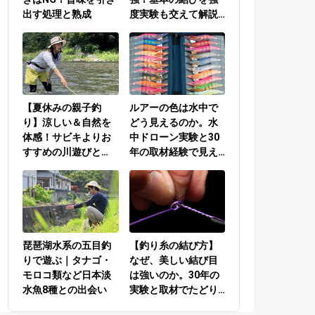
出す処理と熟成
度実験も交えて解説
／PEラインとリーダ
ーの結び方編
【夏休みの親子釣
ルアーの色は水中で
り】涼しい＆自然を
どう見えるのか。水
体感！サビキよりお
中ドローン実験と30
すすめの川遊びと
年の取材経験で見え
は？
てきた答え
琵琶湖水系の五目釣
【釣り糸の結び方】
りで遊ぶ｜タナゴ・
なぜ、美しい結び目
モロコ類など日本淡
は強いのか。30年の
水魚8種との出会い
実験と取材でたどり
着いた答え