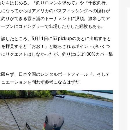
釣りをはじめる。『釣りロマンを求めて』や『千夜釣行』
人になってからはアメリカのバスフィッシングへの憧れが
な釣りができる霞ヶ浦のトーナメントに没頭。渡米してア
S.オープンにコアングラーで出場したりした経験もある。
したところ、5月11日に53pickupのあとに出船すると
りを拝見すると「おお！」と唸らされるポイントがいくつ
にリクエストはしなかったが、釣りはほぼ100%カバー撃
に限らず、日本全国のレンタルボートフィールド、そして
チュエーションを問わず参考になるはずだ。