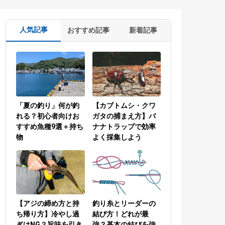
人気記事
おすすめ記事
新着記事
「夏の釣り」何が釣
【カブトムシ・クワ
れる？初心者向けお
ガタの捕まえ方】バ
すすめ魚種9選＋持ち
ナナトラップで効率
物
よく採集しよう
【アジの締め方と持
釣り糸とリーダーの
ち帰り方】冷やし過
結び方！どれが最
ぎはNG？旨味を引き
強？基本の結びを強