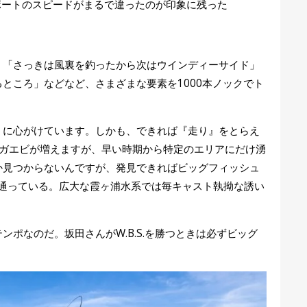
ボートのスピードがまるで違ったのが印象に残った
。「さっきは風裏を釣ったから次はウインディーサイド」
ところ」などなど、さまざまな要素を1000本ノックでト
うに心がけています。しかも、できれば『走り』をとらえ
ナガエビが増えますが、早い時期から特定のエリアにだけ湧
か見つからないんですが、発見できればビッグフィッシュ
が通っている。広大な霞ヶ浦水系では毎キャスト執拗な誘い
ポなのだ。坂田さんがW.B.S.を勝つときは必ずビッグ