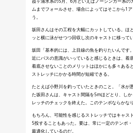
霞ヶ浦水系の5月、6月といえばノーシンカー系の
ムまでフォールさせ、場合によってはそこから1ア
う。
坂田さんはその工程を大幅にカットしている。ほと
ッと横に泳がせつつ回収し次のキャストに移って
坂田「基本的には、上目線の魚を釣りたいんです
近にバスの意識がいっていると感じるときは、着
着底させないことのメリットはほかにも多々ある
ストレッチにかかる時間が短縮できる。
たとえば小野川を釣っていたときのこと。「水が
た坂田さんは、キャスト間隔を5mほどとり、し
レッチのチェックを終えた。このテンポならかな
もちろん、可能性を感じるストレッチではキャスト
5投することもあった。要は、常に一定のテンポ
最適化しているのだ。