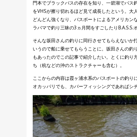
門本でブラックバスの存在を知り、一碧湖でバス
をVHSが擦り切れるほど見て成長したという。大
どんどん強くなり、バスボートによるアメリカン
ラバマで釣り三昧の3ヵ月間をすごしたりB.A.S.
そんな坂田さんの釣りに同行させてもらえないか打診
いうので船に乗せてもらうことに。坂田さんの釣
もあったのでこの記事で紹介したい。とくに釣り方
ち（杭などの沖のストラクチャーも含む）。
ここからの内容は霞ヶ浦水系のバスボートの釣り
オカッパリでも、カバーフィッシングであればシ