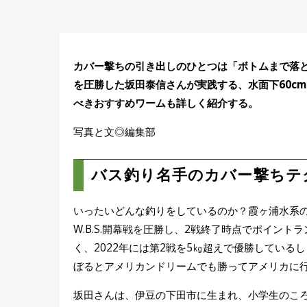
カバー撃ちの引き出しのひとつは「ボトムまで落とさ
を圧勝した坂田泰信さんが実践する、水面下60c
べきおすすめワームも詳しく紹介する。
写真と文◎編集部
バス釣り名手のカバー撃ちテ
いったいどんな釣りをしているのか？霞ヶ浦水系
W.B.S.開幕戦を圧勝し、2戦終了時点でポイン
く、2022年には第2戦を5㎏超えで優勝している
ぼるとアメリカンドリームでも勝ってアメリカに
坂田さんは、伊豆の下田市に生まれ、小学生のこ