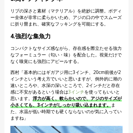
リブの深さと素材（マテリアル）を絶妙に調整。ボディ
ー全体が非常に柔らかいため、アジの口の中でスムーズ
に折り畳まれ、確実なフッキングを可能にする。
4.強烈な集魚力
コンパクトなサイズ感ながら、存在感を際立たせる強力
なフォーミュラー（匂い・味）を配合した。視覚だけで
なく嗅覚にも強烈にアピールする。
西村「基本的にはギガアジ用に3インチ、20cm前後が2
インチという考え方でいいと思いますが、例外的に潮の
速いところや、水深の深いところで、2インチだと存在
感に不安があるという場合は
3インチ
を使ってもいいと
思います。
浮力が高く、軟らかいので、アジのサイズが
小さくても、3インチがしっかり吸い込まれます。
ま
た、水温が低い時期でも硬くならないのが気に入ってい
ますね」