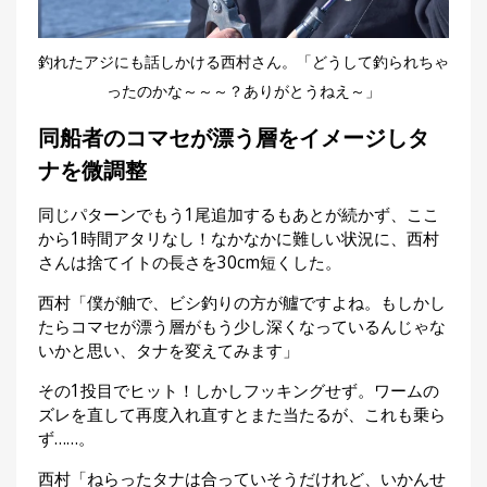
釣れたアジにも話しかける西村さん。「どうして釣られちゃ
ったのかな～～～？ありがとうねえ～」
同船者のコマセが漂う層をイメージしタ
ナを微調整
同じパターンでもう1尾追加するもあとが続かず、ここ
から1時間アタリなし！なかなかに難しい状況に、西村
さんは捨てイトの長さを30cm短くした。
西村「僕が舳で、ビシ釣りの方が艫ですよね。もしかし
たらコマセが漂う層がもう少し深くなっているんじゃな
いかと思い、タナを変えてみます」
その1投目でヒット！しかしフッキングせず。ワームの
ズレを直して再度入れ直すとまた当たるが、これも乗ら
ず……。
西村「ねらったタナは合っていそうだけれど、いかんせ