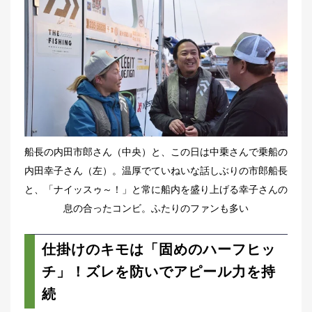
船長の内田市郎さん（中央）と、この日は中乗さんで乗船の
内田幸子さん（左）。温厚でていねいな話しぶりの市郎船長
と、「ナイッスゥ～！」と常に船内を盛り上げる幸子さんの
息の合ったコンビ。ふたりのファンも多い
仕掛けのキモは「固めのハーフヒッ
チ」！ズレを防いでアピール力を持
続