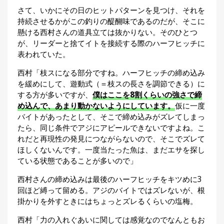
さて、いかにその日のヒットパターンを見つけ、それを
持続させるかがこの釣りの醍醐味であるのだが、そこに
懸ける西村さんの道具立ては抜かりない。そのひとつ
が、リーダーと捨てイトを接続する際のハーフヒッチに
表われていた。
西村「枝スになる部分ですね。ハーフヒッチの締め込み
を緩めにして、遊動式（＝枝スの長さを調節できる）に
する方が多いですが、
僕はここを8割くらいの強さで締
め込んで、あまり動かないようにしています。
仮に一度
バイトがあったとして、そこで締め込みがズレてしまっ
たら、同じ条件でアジにアピールできないですよね。こ
れだと再現性の発見につながらないので、そこでズレて
ほしくないんです。一度当たった魚は、まだエサを探し
ている状態であることが多いので」
西村さんの締め込みは最後のハーフヒッチをキツめに3
回ほど縛って留める。アジのバイトではズレないが、根
掛かりを外すときにはちょっとズレるくらいの塩梅。
西村「力の入れぐあいに関しては感覚なのでなんともお