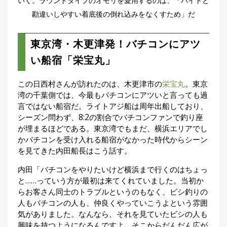
いく。ラウンドタイプのオモリを愛用するのは、「バイトと
勘違いしやすい着底後の倒れ込みをなくすため」だ
東京湾・木更津発！バチコンにアツ
い船宿「栄宝丸」
この日西村さんが訪れたのは、木更津市の
栄宝丸
。東京
湾の千葉側では、今最もバチコンにアツいと言っても過
言ではない船宿だ。ライトアジ船は周年出船しており、
シーズン問わず、8:2の割合でバチコンファンで釣り座
が埋まるほどである。東京湾でもまだ、横浜エリアでし
かバチコンを受け入れる船宿がなかった時代からシーン
を見てきた内田船長はこう話す。
内田「バチコンをやりたいけど横浜まで行くのはちょっ
と……っていう方が最初は来てくれていました。当初か
らお客さん同士のトラブルというのもなく、ビシ釣りの
人もバチコンの人も、仲良くやっていこうよという雰囲
気がありました。なんなら、それを見ていたビシの人も
興味を持つようになるんですよ。そこからだんだん広が