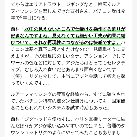
レを防いでアピール力を持続
てからはエリアトラウト、ジギングなど、幅広くルアー
刊
つ
フィッシングを楽しんできた西村さん。バチコン歴は今
その日のヒットパターンを探る釣り
り
📖
年で5年目になる。
同船者のコマセが漂う層をイメージしタナ
人
を微調整
ブ
西村「
水中の見えないところで仕掛けを操作する釣りが
ロ
好きなんですよね。見えなくても細かい工夫が釣果に結
誘いのパターンを変えてヒット
グ
びついて、それが再現性につながるのは快感ですよ。
バ
吸い込みやすさを徹底追求！新作アジングワ
チコンは基本真下に落とすだけなので一見簡単そうに見
ーム「ワフト」
えますが、その日反応のよいタナ、アクション、そして
1.水を掴むリブ構造
ワームの色などに対して、アジたちはとってもセレクテ
ィブ。むしろ入れ食いだとあんまり面白くないです
2.理想的な水平姿勢
（笑）。リグを介して、本当にアジと会話して答えを探
3.高いフッキング率
っていくんですよ」
4.強烈な集魚力
お
ルアーフィッシングの豊富な経験から、すでに確立され
問
ていたバチコン特有の逆ダン仕掛けについても、固定観
念にとらわれないシステムを試す時期もあった。
い
合
西村「ジグヘッドを使わずに、ハリを直接リーダーに結
わ
んだほうがアジが吸い込みやすいのでは？と、普通のダ
ウンショットリグのようにやってみたこともありまし
せ