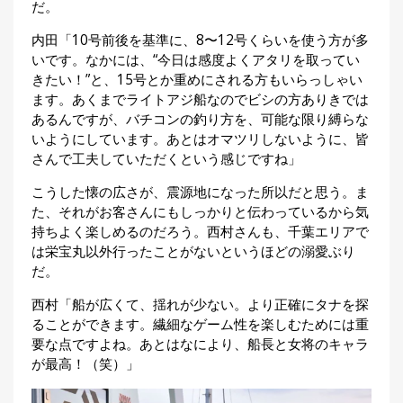
だ。
内田「10号前後を基準に、8〜12号くらいを使う方が多
いです。なかには、“今日は感度よくアタリを取ってい
きたい！”と、15号とか重めにされる方もいらっしゃい
ます。あくまでライトアジ船なのでビシの方ありきでは
あるんですが、バチコンの釣り方を、可能な限り縛らな
いようにしています。あとはオマツリしないように、皆
さんで工夫していただくという感じですね」
こうした懐の広さが、震源地になった所以だと思う。ま
た、それがお客さんにもしっかりと伝わっているから気
持ちよく楽しめるのだろう。西村さんも、千葉エリアで
は栄宝丸以外行ったことがないというほどの溺愛ぶり
だ。
西村「船が広くて、揺れが少ない。より正確にタナを探
ることができます。繊細なゲーム性を楽しむためには重
要な点ですよね。あとはなにより、船長と女将のキャラ
が最高！（笑）」