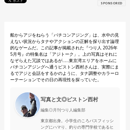
SPONSORED
探
す・
調べ
る
目
船からアジをねらう「バチコンアジング」は、水中の見
的
えない状況からタナやアクションの正解を探り出す論理
か
🎣
›
ら
的なゲームだ。この記事が掲載された『つり人 2026年
探
5月号』の特集名は「アジトーク」。上の写真はそれに
す
なぞらえた冗談ではあるが……東京湾エリアをホームに
バチコンアジングへ通うピストン西村さんは、実際にま
全
るでアジと会話をするかのように、タナ調整やカラーロ
国
ーテーションでその日の再現性を探っていた。
お
す
📍
›
す
写真と文◎ピストン西村
め
釣
編集◎月刊つり人編集部
り
場
東京都出身。小学生のころバスフィッシ
ングにハマり、釣りの専門学校であるヒ
編