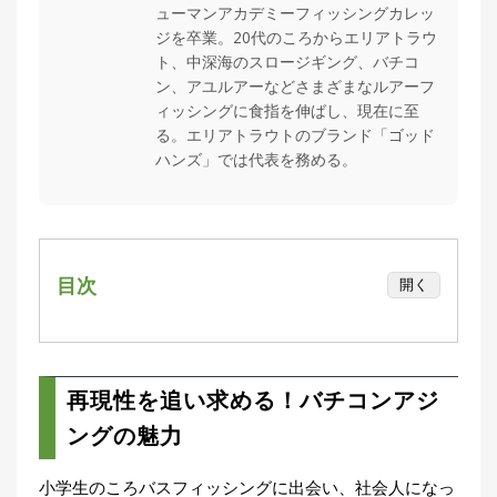
ューマンアカデミーフィッシングカレッ
集
ジを卒業。20代のころからエリアトラウ
部
ト、中深海のスロージギング、バチコ
お
す
🏆
ン、アユルアーなどさまざまなルアーフ
›
す
ィッシングに食指を伸ばし、現在に至
め
る。エリアトラウトのブランド「ゴッド
釣
ハンズ」では代表を務める。
り
具
メ
デ
目次
開く
ィ
ア
再現性を追い求める！バチコンアジングの魅
Basser
🐟
（バ
力
ス釣り）
東京湾・木更津発！バチコンにアツい船宿
再現性を追い求める！バチコンアジ
「栄宝丸」
Northanglers
❄️
（北
ングの魅力
海道）
釣り方の自由度を保つ試み
仕掛けのキモは「固めのハーフヒッチ」！ズ
小学生のころバスフィッシングに出会い、社会人になっ
月