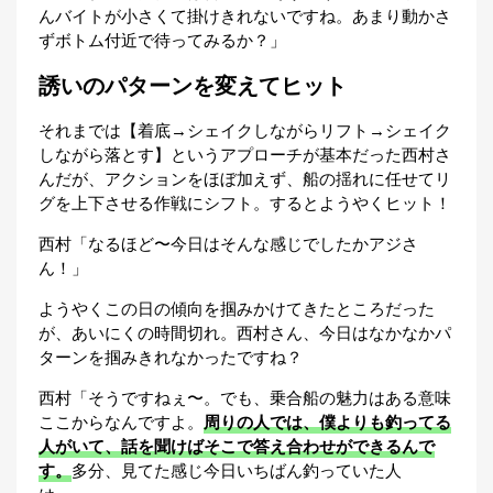
んバイトが小さくて掛けきれないですね。あまり動かさ
ずボトム付近で待ってみるか？」
誘いのパターンを変えてヒット
それまでは【着底→シェイクしながらリフト→シェイク
しながら落とす】というアプローチが基本だった西村さ
んだが、アクションをほぼ加えず、船の揺れに任せてリ
グを上下させる作戦にシフト。するとようやくヒット！
西村「なるほど〜今日はそんな感じでしたかアジさ
ん！」
ようやくこの日の傾向を掴みかけてきたところだった
が、あいにくの時間切れ。西村さん、今日はなかなかパ
ターンを掴みきれなかったですね？
西村「そうですねぇ〜。でも、乗合船の魅力はある意味
ここからなんですよ。
周りの人では、僕よりも釣ってる
人がいて、話を聞けばそこで答え合わせができるんで
す。
多分、見てた感じ今日いちばん釣っていた人