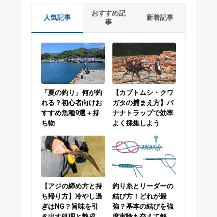
おすすめ記
人気記事
新着記事
事
「夏の釣り」何が釣
【カブトムシ・クワ
れる？初心者向けお
ガタの捕まえ方】バ
すすめ魚種9選＋持
ナナトラップで効率
ち物
よく採集しよう
【アジの締め方と持
釣り糸とリーダーの
ち帰り方】冷やし過
結び方！どれが最
ぎはNG？旨味を引
強？基本の結びを強
き出す処理と熟成
度実験も交えて解説