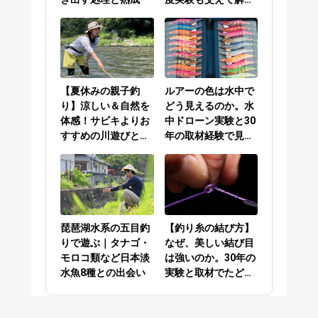
／PEラインとリーダ
ーの結び方編
【夏休みの親子釣
ルアーの色は水中で
り】涼しい＆自然を
どう見えるのか。水
体感！サビキよりお
中ドローン実験と30
すすめの川遊びと
年の取材経験で見え
は？
てきた答え
琵琶湖水系の五目釣
【釣り糸の結び方】
りで遊ぶ｜タナゴ・
なぜ、美しい結び目
モロコ類など日本淡
は強いのか。30年の
水魚8種との出会い
実験と取材でたどり
着いた答え