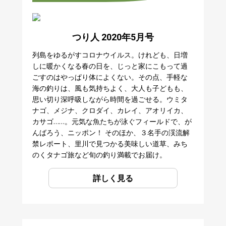
つり人 2020年5月号
列島をゆるがすコロナウイルス。けれども、日増
しに暖かくなる春の日を、じっと家にこもって過
ごすのはやっぱり体によくない。その点、手軽な
海の釣りは、風も気持ちよく、大人も子どもも、
思い切り深呼吸しながら時間を過ごせる。ウミタ
ナゴ、メジナ、クロダイ、カレイ、アオリイカ、
カサゴ……。元気な魚たちが泳ぐフィールドで、が
んばろう、ニッポン！ そのほか、３名手の渓流解
禁レポート、里川で見つかる美味しい道草、みち
のくタナゴ旅など旬の釣り満載でお届け。
詳しく見る