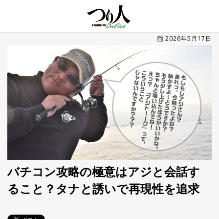
MENU
2026年5月17日
トレ
ン
ド・
最新
新
着
UP
記
事
ラ
ン
キ
No.1
ン
グ
バチコン攻略の極意はアジと会話す
ること？タナと誘いで再現性を追求
釣具
HOT
NEWS