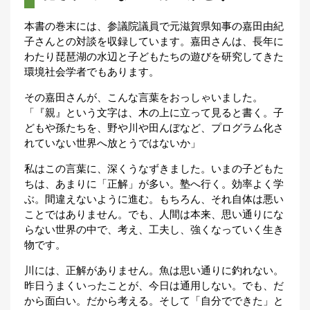
本書の巻末には、参議院議員で元滋賀県知事の嘉田由紀
子さんとの対談を収録しています。嘉田さんは、長年に
わたり琵琶湖の水辺と子どもたちの遊びを研究してきた
環境社会学者でもあります。
その嘉田さんが、こんな言葉をおっしゃいました。
「『親』という文字は、木の上に立って見ると書く。子
どもや孫たちを、野や川や田んぼなど、プログラム化さ
れていない世界へ放とうではないか」
私はこの言葉に、深くうなずきました。いまの子どもた
ちは、あまりに「正解」が多い。塾へ行く。効率よく学
ぶ。間違えないように進む。もちろん、それ自体は悪い
ことではありません。でも、人間は本来、思い通りにな
らない世界の中で、考え、工夫し、強くなっていく生き
物です。
川には、正解がありません。魚は思い通りに釣れない。
昨日うまくいったことが、今日は通用しない。でも、だ
から面白い。だから考える。そして「自分でできた」と