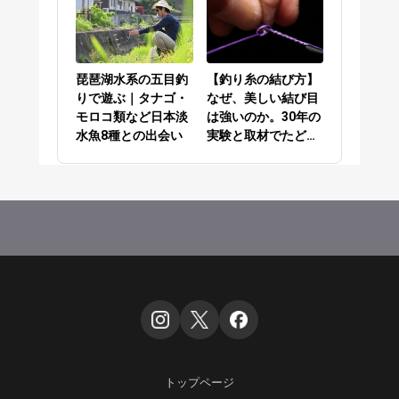
ーの結び方編
琵琶湖水系の五目釣
【釣り糸の結び方】
りで遊ぶ｜タナゴ・
なぜ、美しい結び目
モロコ類など日本淡
は強いのか。30年の
水魚8種との出会い
実験と取材でたどり
着いた答え
トップページ