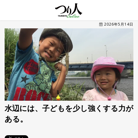
MENU
2026年5月14日
トレ
ン
ド・
最新
新
着
UP
記
事
ラ
ン
キ
No.1
ン
グ
水辺には、子どもを少し強くする力が
ある。
釣具
HOT
NEWS