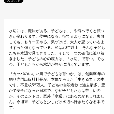
探
す・
調べ
る
目
水辺には、魔法がある。子どもは、川や海へ行くと顔つ
的
きが変わります。夢中になる。待てるようになる。失敗
か
🎣
›
ら
しても、もう一回やる。気づけば、大人が思っているよ
探
りずっと強くなっている。私は30年以上、そんな子ども
す
たちを水辺で見てきました。そして一つの確信に辿り着
きました。子どもの心の底力は、「水辺」で育つ。でも
全
今、子どもたちから水辺が静かに消えています。
国
お
『カッパのいない川で子どもは育つか』は、創業80年の
す
釣り専門出版社社長が、本気で考えた「生きる力」の本
📍
›
す
です。不登校35万人。子どもの自殺者数は過去最多。豊
め
かで安全になった日本で、なぜ子どもたちは苦しいの
釣
か。そのヒントは、案外「水辺」にあるのかもしれませ
り
ん。今週末、子どもと少しだけ水辺へ行きたくなる本で
場
す。
編