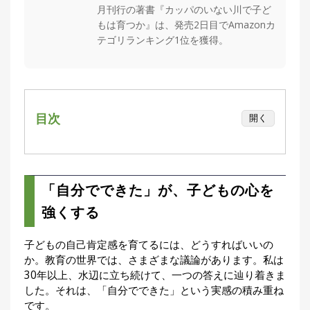
月刊行の著書『カッパのいない川で子ど
刊
つ
もは育つか』は、発売2日目でAmazonカ
り
📖
テゴリランキング1位を獲得。
人
ブ
ロ
グ
目次
開く
「自分でできた」が、子どもの心を強くする
カッパは絶滅した。でも、その代わりに何を
失ったのだろう。
「自分でできた」が、子どもの心を
元滋賀県知事・嘉田由紀子さんは言いまし
お
強くする
た。「子どもを、プログラム化されていない
問
世界へ放とう」
子どもの自己肯定感を育てるには、どうすればいいの
い
「最高の人生でした」と笑顔で言った先輩
か。教育の世界では、さまざまな議論があります。私は
合
30年以上、水辺に立ち続けて、一つの答えに辿り着きま
この本は、「釣りの本」ではありません
わ
した。それは、「自分でできた」という実感の積み重ね
せ
です。