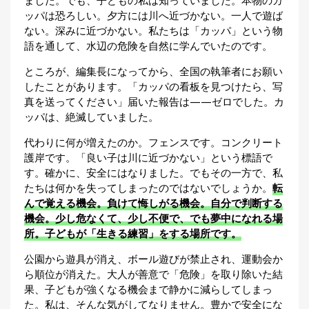
ました。でも、子どもの私は知っていました。本物のカ
ッパは恐ろしい。夕方には川へ近づかない。一人で遊ば
ない。深みに近づかない。私たちは「カッパ」という物
語を通して、水辺の危険を自然に学んでいたのです。
ところが、編集長になってから、全国の執筆者にお願い
したことがあります。「カッパの看板を見つけたら、写
真を送ってください」届いた報告は——ゼロでした。カ
ッパは、絶滅していました。
代わりに何が増えたのか。フェンスです。コンクリート
護岸です。「良い子は川に近づかない」という標語で
す。確かに、安全にはなりました。でもその一方で、私
たちは何かを失ってしまったのではないでしょうか。
転
んで覚える機会。負けて悔しがる機会。自分で判断する
機会。少し危なくて、少し不便で、でも夢中になれる場
所。子どもが「生きる練習」をする場所です。
公園から遊具が消え、ボール遊びが禁止され、運動会か
ら順位が消えた。大人が善意で「危険」を取り除いた結
果、子どもが強くなる機会まで静かに減らしてしまっ
た。私は、そんな気がしてなりません。豊かで安全にな