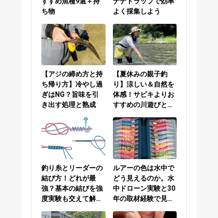
すすめ魚種9選＋持
ナナトラップで効率
ち物
よく採集しよう
【アジの締め方と持
【夏休みの親子釣
ち帰り方】冷やし過
り】涼しい＆自然を
ぎはNG？旨味を引
体感！サビキよりお
き出す処理と熟成
すすめの川遊びと
は？
釣り糸とリーダーの
ルアーの色は水中で
結び方！どれが最
どう見えるのか。水
強？基本の結びを強
中ドローン実験と30
度実験も交えて解説
年の取材経験で見え
／PEラインとリーダ
てきた答え