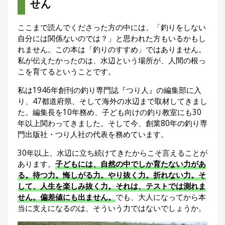
せん
ここまで読んでくださった方の中には、「釣りをしない
自分には関係ないのでは？」と思われた方もいるかもし
れません。この本は「釣りのすすめ」ではありません。
私が伝えたかったのは、水辺という場所が、人間の根っ
こを育てるということです。
私は1946年創刊の釣り専門誌『つり人』の編集部に入
り、47都道府県、そして海外の水辺まで取材してきまし
た。編集長を10年務め、子ども向けの釣り教室にも30
年以上関わってきました。そして今、創業80年の釣り専
門出版社・つり人社の代表を務めています。
30年以上、水辺に立ち続けてきたからこそ言えることが
あります。
子どもには、自然の中でしか育たない力があ
る。待つ力。悔しがる力。やり抜く力。折れない力。そ
して、人生を楽しみ抜く力。それは、テストでは測れま
せん。偏差値にも出ません。
でも、大人になってから本
当に支えになるのは、そういう力ではないでしょうか。