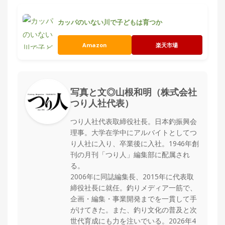
集
部
カッパのいない川で子どもは育つか
お
す
🏆
›
Amazon
楽天市場
す
め
釣
り
具
写真と文◎山根和明（株式会社
つり人社代表）
メ
つり人社代表取締役社長。日本釣振興会
デ
理事。大学在学中にアルバイトとしてつ
ィ
ア
り人社に入り、卒業後に入社。1946年創
刊の月刊「つり人」編集部に配属され
Basser
🐟
（バ
る。
ス釣り）
2006年に同誌編集長、2015年に代表取
締役社長に就任。釣りメディア一筋で、
Northanglers
❄️
（北
企画・編集・事業開発までを一貫して手
海道）
がけてきた。また、釣り文化の普及と次
世代育成にも力を注いでいる。2026年4
月