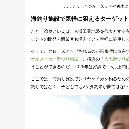
ボッテリした身が、スッテや餌木に
海釣り施設で気軽に狙えるターゲット
ただ、湾奥といえば、京浜工業地帯を代表とする
ロントの開発で商業区も増えていて手軽に駐車し
そこで、クローズアップされるのが東京湾に点在
ナルメーカー海づり施設
」、横浜の「
大黒海づり
うことができるのだ。2026年は好調で、5月上旬
ここでは、海釣り施設でシリヤケイカを釣るため
釣りではなく、子どもでも2ケタ釣果が夢ではない