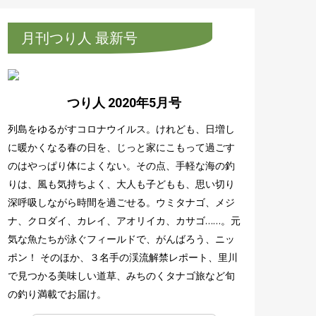
月刊つり人 最新号
つり人 2020年5月号
列島をゆるがすコロナウイルス。けれども、日増し
に暖かくなる春の日を、じっと家にこもって過ごす
のはやっぱり体によくない。その点、手軽な海の釣
りは、風も気持ちよく、大人も子どもも、思い切り
深呼吸しながら時間を過ごせる。ウミタナゴ、メジ
ナ、クロダイ、カレイ、アオリイカ、カサゴ……。元
気な魚たちが泳ぐフィールドで、がんばろう、ニッ
ポン！ そのほか、３名手の渓流解禁レポート、里川
で見つかる美味しい道草、みちのくタナゴ旅など旬
の釣り満載でお届け。