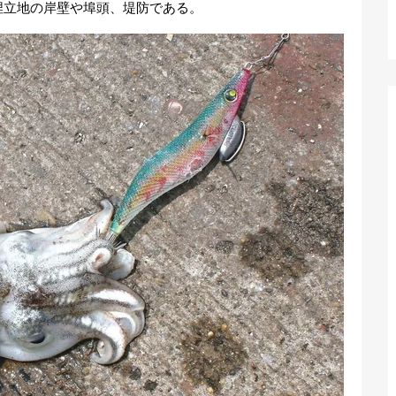
埋立地の岸壁や埠頭、堤防である。