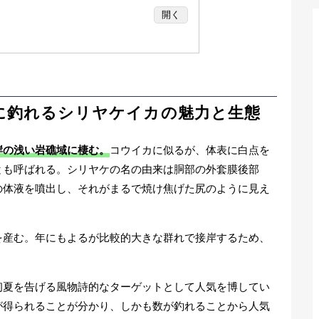
開く
手軽に釣れるシリヤケイカの魅力と生態
えるターゲット
付き釣り」がおすすめ
と仕掛け
に釣れるシリヤケイカの魅力と生態
シャクるだけ
リヤケイカのエギング
岸の浅い岩礁域に棲む。
コウイカに似るが、体表に白点を
と餌木
とも呼ばれる。シリヤケの名の由来は胴部の外套膜後部
が基本
の体液を噴出し、それがまるで焼け焦げた尻のように見え
件とは？朝・夕のマヅメ時と潮回りをね
味しい食べ方（下処理とおすすめレシ
を産む。年にもよるが比較的大きな群れで接岸するため、
初夏を告げる風物詩的なターゲットとして人気を博してい
が得られることが分かり、しかも数が釣れることから人気