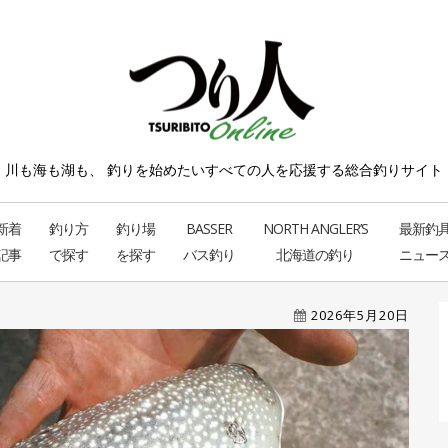
川も海も湖も、 釣りを始めたい
すべての人を応援する総合釣りサイト
新着
釣り方
釣り場
BASSER
NORTH ANGLER’S
最新釣
記事
で探す
を探す
バス釣り
北海道の釣り
ニュー
2026年5月20日