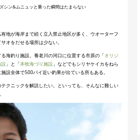
ズシン&ムニュッと乗った瞬間はたまらない
私有地が海岸まで続く立入禁止地区が多く、ウオーターフ
てサオをだせる場所は少ない。
する海釣り施設。養老川の河口に位置する市原の「
オリジ
施設
」と「
本牧海づり施設
」などでもシリヤケイカをねら
に施設全体で500パイ近い釣果が出ている所もある。
のテクニックを解説したい。といっても、そんなに難しい
。