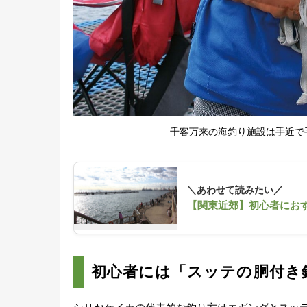
千客万来の海釣り施設は手近で
＼あわせて読みたい／
【関東近郊】初心者にお
初心者には「スッテの胴付き