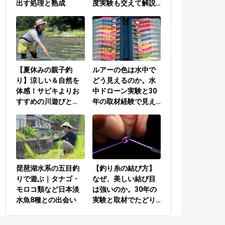
出す処理と熟成
度実験も交えて解説
／PEラインとリーダ
ーの結び方編
【夏休みの親子釣
ルアーの色は水中で
り】涼しい＆自然を
どう見えるのか。水
体感！サビキよりお
中ドローン実験と30
すすめの川遊びと
年の取材経験で見え
は？
てきた答え
琵琶湖水系の五目釣
【釣り糸の結び方】
りで遊ぶ｜タナゴ・
なぜ、美しい結び目
モロコ類など日本淡
は強いのか。30年の
水魚8種との出会い
実験と取材でたどり
着いた答え