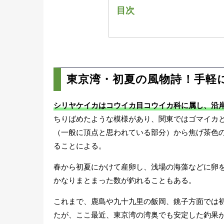
目次
東京湾・初夏の風物詩！
海釣り施設で気軽に狙
初心者には「スッテの胴
胴付き釣りのタックル
東京湾・初夏の風物詩！手軽
釣り方は足元で小さく
ルアー感覚で楽しめるシ
シリヤケイカはコウイカ目コウイカ科に属し、沿
エギング用のタックル
ちりばめたような模様があり、関東ではゴマイカ
釣り方は底のズル引き
（一般に頂点と思われている部分）から焦げ茶色
シリヤケイカが釣れる条
ることによる。
らう
釣れたシリヤケイカの美
春から初夏にかけて産卵し、浅場の海藻などに卵
ピ）
かなりまとまった数が釣れることもある。
これまで、鹿島や九十九里の飯岡、銚子方面では
たが、ここ最近、東京湾の湾奥でも安定した釣果