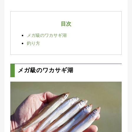
集
部
お
す
🏆
目次
›
す
め
メガ級のワカサギ湖
釣
釣り方
り
具
メ
メガ級のワカサギ湖
デ
ィ
ア
Basser
🐟
（バ
ス釣り）
Northanglers
❄️
（北
海道）
月