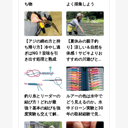
ち物
よく採集しよう
【アジの締め方と持
【夏休みの親子釣
ち帰り方】冷やし過
り】涼しい＆自然を
ぎはNG？旨味を引
体感！サビキよりお
き出す処理と熟成
すすめの川遊びと
は？
釣り糸とリーダーの
ルアーの色は水中で
結び方！どれが最
どう見えるのか。水
強？基本の結びを強
中ドローン実験と30
度実験も交えて解説
年の取材経験で見え
／PEラインとリーダ
てきた答え
ーの結び方編