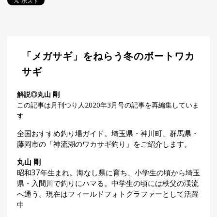
探
す・
調べ
る
目
「メガサギ」をねらう冬のボートワカ
的
か
🎣
サギ
›
ら
探
解説◎丸山 剛
す
この記事は月刊つり人2020年3月号の記事を再編集していま
す
全
国
全国おすすめ釣り場ガイド。埼玉県・神川町、群馬県・
お
藤岡市の「神流湖のワカサギ釣り」をご紹介します。
す
📍
›
す
丸山 剛
め
昭和37年生まれ。海なし県に育ち、小学生の頃から埼玉
釣
県・入間川で釣りにハマる。中学生の頃には秩父の渓流
り
場
へ通う。現在はフィールドフォトグラファーとして活躍
中
編