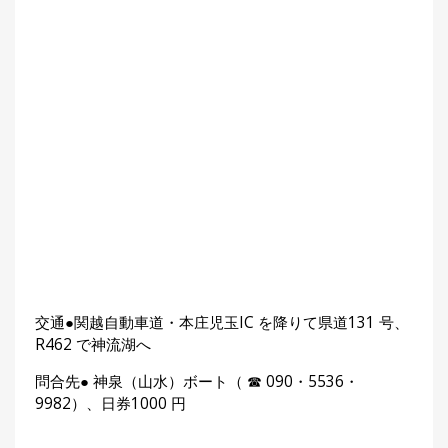
交通●関越自動車道・本庄児玉IC を降りて県道131 号、
R462 で神流湖へ
問合先● 神泉（山水）ボート（ ☎ 090・5536・
9982）、日券1000 円