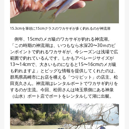
刊
つ
り
📖
人
ブ
15.3cmを筆頭に15cmクラスのワカサギが多く釣れるのが神流湖
ロ
グ
例年、15cmのメガ級のワカサギが釣れる神流湖。
「この時期の神流湖は、いつもなら水深20〜30ｍのピ
ンポイントで釣れるワカサギが、今シーズンは浅場で広
範囲で釣れているんです。しかもアベレージサイズが
13〜14cmで、大きいものになると15〜16cmのメガ級
も釣れますよ」とビッグな情報を提供してくれたのは、
群馬県高崎市にお店を構える「つりピット」の店主、松
田克久さん。神流湖はレンタルボートでワカサギ釣りを
お
するのが主流。今回、松田さんは埼玉県側にある神泉
問
（山水）ボート店でボートをレンタルして湖に出艇。
い
合
わ
せ