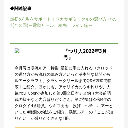
◆関連記事
最初の1歩をサポート！ワカサギタックルの選び方 その
1(全３回)～電動リール、穂先、ライン編～
『つり人2022年3月
号』
今月号は渓流ルアー特集! 最初に手に入れるべきロッド
の選び方から流れの読み方といった基本的な疑問から
ルアークラフト、クラシックリールまでQ&A方式で幅
広くご紹介。ほかにも、アオリイカのウキ釣りや、人
気YouTuberが参加した第3回全日本チヌ釣り大会前哨
戦の様子など内容盛りだくさん。第2特集は令和4年の
クロダイ4番勝負。ウキフカセ、投げ、ヘチ、ルアーと
いった4種類の釣法をご紹介。渓流ルアーの「ここが知
りたい」が盛りだくさんな1冊。