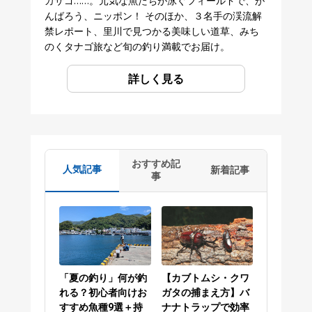
カサゴ……。元気な魚たちが泳ぐフィールドで、が
んばろう、ニッポン！ そのほか、３名手の渓流解
禁レポート、里川で見つかる美味しい道草、みち
のくタナゴ旅など旬の釣り満載でお届け。
詳しく見る
おすすめ記
人気記事
新着記事
事
「夏の釣り」何が釣
【カブトムシ・クワ
れる？初心者向けお
ガタの捕まえ方】バ
すすめ魚種9選＋持
ナナトラップで効率