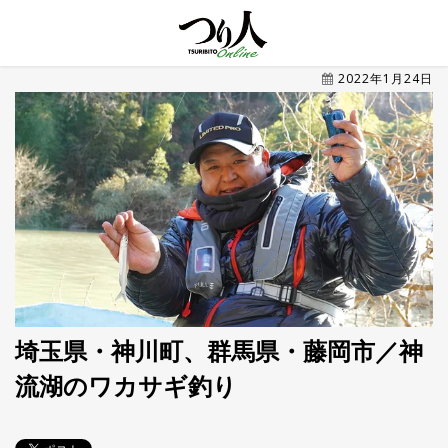
MENU
2022年1月24日
トレ
ン
ド・
最新
新
着
UP
記
事
ラ
ン
キ
No.1
ン
グ
埼玉県・神川町、群馬県・藤岡市／神
流湖のワカサギ釣り
釣具
HOT
NEWS