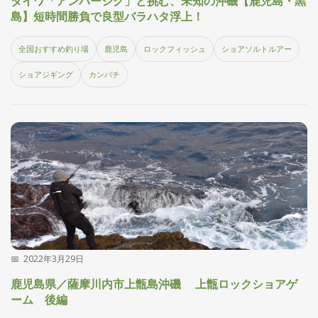
ダイワ「アンバージグ」と挑む、未知の沖磯【鹿児島・黒
集
島】短時間勝負で良型バラハタ浮上！
部
お
全国おすすめ釣り場
鹿児島
ロックフィッシュ
ショアソルトルアー
す
🏆
›
す
ショアジギング
カンパチ
め
釣
り
具
メ
デ
ィ
ア
Basser
🐟
（バ
ス釣り）
2022年3月29日
Northanglers
❄️
（北
海道）
鹿児島県／薩摩川内市上甑島沖磯 上甑ロックショアゲ
ーム 後編
月