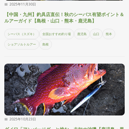
2025年11月30日
探
す・
【中国・九州】釣具店直伝！秋のシーバス有望ポイント＆
調べ
ルアーガイド【島根・山口・熊本・鹿児島】
る
目
シーバス（スズキ）
全国おすすめ釣り場
鹿児島
山口
熊本
的
か
🎣
›
ショアソルトルアー
島根
ら
探
す
全
国
お
す
📍
›
す
め
釣
り
場
2025年10月23日
編