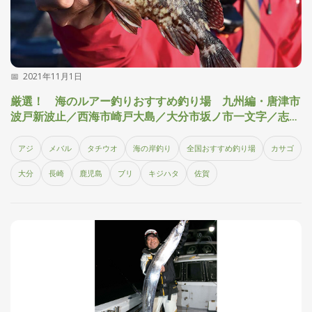
2021年11月1日
厳選！ 海のルアー釣りおすすめ釣り場 九州編・唐津市
波戸新波止／西海市崎戸大島／大分市坂ノ市一文字／志布
志沖堤
アジ
メバル
タチウオ
海の岸釣り
全国おすすめ釣り場
カサゴ
大分
長崎
鹿児島
ブリ
キジハタ
佐賀