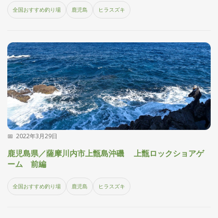
刊
全国おすすめ釣り場
鹿児島
ヒラスズキ
つ
り
📖
人
ブ
ロ
グ
2022年3月29日
お
鹿児島県／薩摩川内市上甑島沖磯 上甑ロックショアゲ
問
ーム 前編
い
合
全国おすすめ釣り場
鹿児島
ヒラスズキ
わ
せ