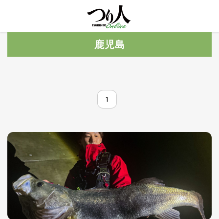
MENU
トレ
鹿児島
ン
ド・
最新
新
着
UP
記
1
事
ラ
ン
キ
No.1
ン
グ
釣具
HOT
NEWS