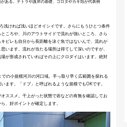
類がある。テトラや護岸の基礎、ゴロタやカキ殻が代表例
しろ浅ければ浅いほどオイシイです。さらにもうひとつ条件
るところや、川のアウトサイドで流れが強いところ、さら
もキビレも自分から長距離を泳ぐ魚ではないんで、流れが
と思います。流れが当たる場所は得てして深いのですが、
浅場が形成されていればその上にクロダイはいます。絶対
までの小規模河川の河口域。手っ取り早く広範囲を探れる
思います。「ドブ」と呼ばれるような規模でもOKです。
がオススメ。干上がった状態で岩などの有無を確認してお
から、好ポイントが確定します。