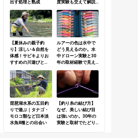
出す処理と熟成
度実験も交えて解説
／PEラインとリーダ
ーの結び方編
【夏休みの親子釣
ルアーの色は水中で
り】涼しい＆自然を
どう見えるのか。水
体感！サビキよりお
中ドローン実験と30
すすめの川遊びと
年の取材経験で見え
は？
てきた答え
琵琶湖水系の五目釣
【釣り糸の結び方】
りで遊ぶ｜タナゴ・
なぜ、美しい結び目
モロコ類など日本淡
は強いのか。30年の
水魚8種との出会い
実験と取材でたどり
着いた答え