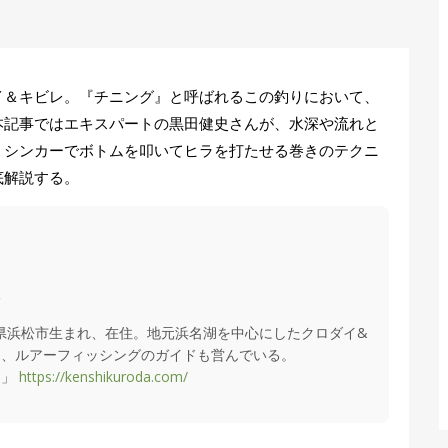
イ＆キビレ。『チニング』と呼ばれるこの釣りにおいて、
本記事ではエキスパートの黒田健史さんが、水深や流れと
、シンカーでボトムを叩いてヒラを打たせる巻きのテクニ
底解説する。
部
静岡県浜松市生まれ、在住。地元浜名湖を中心にしたクロダイ&
り、ルアーフィッシングのガイドも営んでいる。
と」
https://kenshikuroda.com/