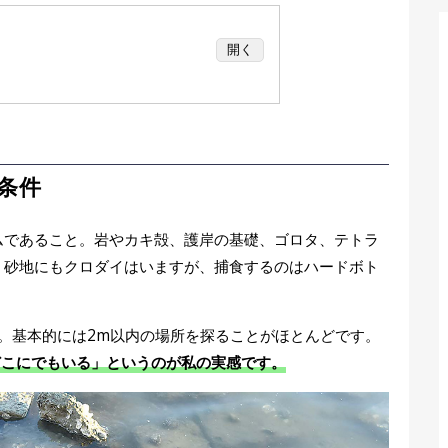
開く
所の条件
ねらい目
ロダイとキビレの産卵期の違い
格も異なる
条件
「フリーじゃないフリーリグ」
の構造
ムであること。岩やカキ殻、護岸の基礎、ゴロタ、テトラ
び方
。砂地にもクロダイはいますが、捕食するのはハードボト
ックルセレクト
のコツは「ボトムの小突き」
のタイミング
。基本的には2m以内の場所を探ることがほとんどです。
どこにでもいる」というのが私の実感です。