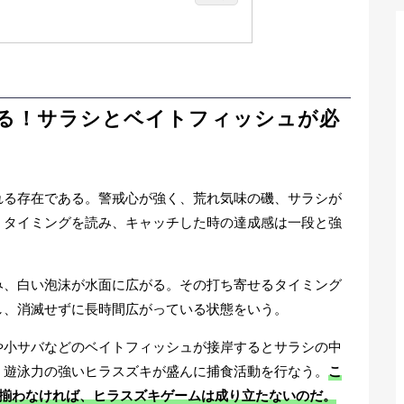
で釣る！サラシとベイトフィッシュが必
クルと装備：安全対策は必須
も行う
る！サラシとベイトフィッシュが必
方：サラシ攻略のルアーローテーション
回遊する磯以外の3つの釣り場
れる存在である。警戒心が強く、荒れ気味の磯、サラシが
場スポット！ライトな装備で挑める
、タイミングを読み、キャッチした時の達成感は一段と強
なら港内に回遊することも
み、白い泡沫が水面に広がる。その打ち寄せるタイミング
し、消滅せずに長時間広がっている状態をいう。
や小サバなどのベイトフィッシュが接岸するとサラシの中
、遊泳力の強いヒラスズキが盛んに捕食活動を行なう。
こ
が揃わなければ、ヒラスズキゲームは成り立たないのだ。