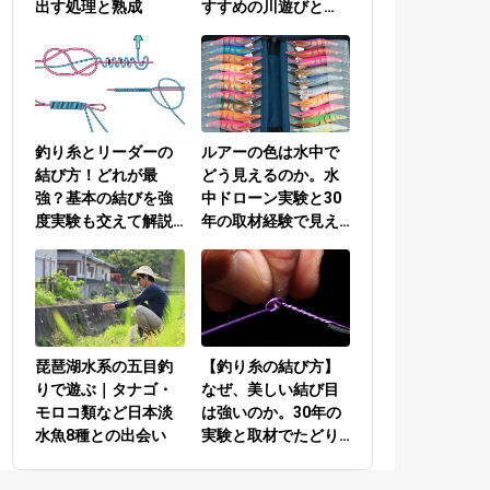
出す処理と熟成
すすめの川遊びと
は？
釣り糸とリーダーの
ルアーの色は水中で
結び方！どれが最
どう見えるのか。水
強？基本の結びを強
中ドローン実験と30
度実験も交えて解説
年の取材経験で見え
／PEラインとリーダ
てきた答え
ーの結び方編
琵琶湖水系の五目釣
【釣り糸の結び方】
りで遊ぶ｜タナゴ・
なぜ、美しい結び目
モロコ類など日本淡
は強いのか。30年の
水魚8種との出会い
実験と取材でたどり
着いた答え