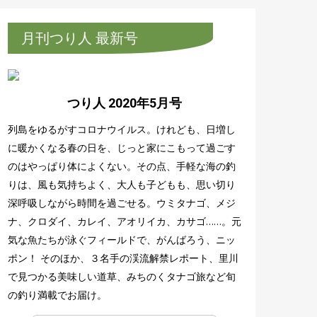
月刊つり人 最新号
つり人 2020年5月号
列島をゆるがすコロナウイルス。けれども、日増し
に暖かくなる春の日を、じっと家にこもって過ごす
のはやっぱり体によくない。その点、手軽な海の釣
りは、風も気持ちよく、大人も子どもも、思い切り
深呼吸しながら時間を過ごせる。ウミタナゴ、メジ
ナ、クロダイ、カレイ、アオリイカ、カサゴ……。元
気な魚たちが泳ぐフィールドで、がんばろう、ニッ
ポン！ そのほか、３名手の渓流解禁レポート、里川
で見つかる美味しい道草、みちのくタナゴ旅など旬
の釣り満載でお届け。