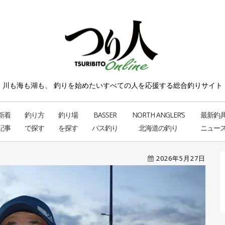
川も海も湖も、 釣りを始めたい
すべての人を応援する総合釣りサイト
新着
釣り方
釣り場
BASSER
NORTH ANGLER’S
最新釣
記事
で探す
を探す
バス釣り
北海道の釣り
ニュー
2026年5月27日