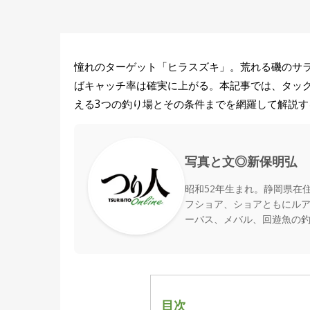
憧れのターゲット「ヒラスズキ」。荒れる磯のサ
ばキャッチ率は確実に上がる。本記事では、タッ
える3つの釣り場とその条件までを網羅して解説す
写真と文◎新保明弘
昭和52年生まれ。静岡県在
フショア、ショアともにル
ーバス、メバル、回遊魚の
目次