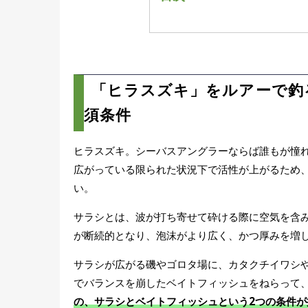
「ヒラスズキ」をルアー
須条件
ヒラスズキをねらうタッ
ランディング時の想定
「ヒラスズキ」をルアーで釣
磯でのヒラスズキの釣り
須条件
術
条件次第でヒラスズキが
ヒラスズキ。シーバスアングラーならば誰もが憧
夜釣りのゴロタ場は穴
広がっている限られた状況下で活性が上がるため
雨後の河口はチャンス
い。
外海が荒れている状況
サラシとは、波が打ち寄せて砕ける際に空気を含
が断続的となり、泡沫がより広く、かつ厚みを増
サラシが広がる磯やゴロタ場に、カタクチイワシ
でバランスを崩したベイトフィッシュをねらって
の、サラシとベイトフィッシュという2つの条件