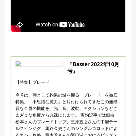
『Basser 2022年10月
号』
【特集】ブレード
今号は、時として釣果の鍵を握る「ブレード」を徹底
特集。「不思議な魔力」と片付けられてきたこの無機
質な金属の機能を、光、音、波動、アクションなどさ
まざまな角度から丸裸にします。 実釣記事では痴虫・
松本さんのブレードトップ、三原直之さんの中層テー
ルスピンジグ、馬路久史さんのシングルコロラドによ
るカバー攻略、青木唯さんの河口湖におけるビッグス