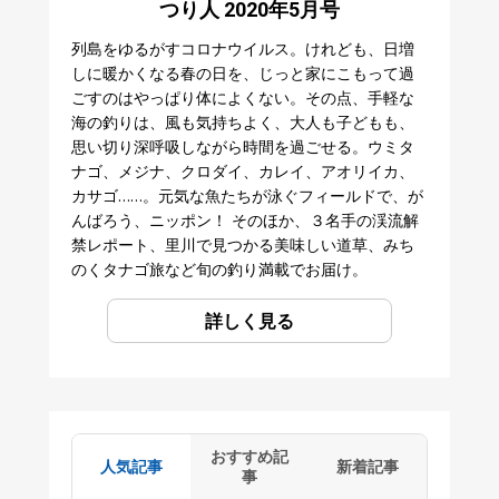
つり人 2020年5月号
列島をゆるがすコロナウイルス。けれども、日増
しに暖かくなる春の日を、じっと家にこもって過
ごすのはやっぱり体によくない。その点、手軽な
海の釣りは、風も気持ちよく、大人も子どもも、
思い切り深呼吸しながら時間を過ごせる。ウミタ
ナゴ、メジナ、クロダイ、カレイ、アオリイカ、
カサゴ……。元気な魚たちが泳ぐフィールドで、が
んばろう、ニッポン！ そのほか、３名手の渓流解
禁レポート、里川で見つかる美味しい道草、みち
のくタナゴ旅など旬の釣り満載でお届け。
詳しく見る
おすすめ記
人気記事
新着記事
事