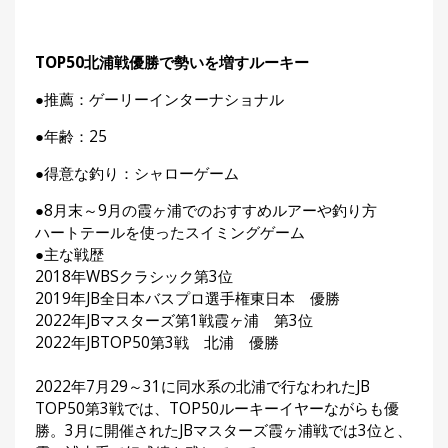
TOP50北浦戦優勝で勢いを増すルーキー
●推薦：ゲーリーインターナショナル
●年齢：25
●得意な釣り：シャローゲーム
●8月末～9月の霞ヶ浦でのおすすめルアーや釣り方
ハートテールを使ったスイミングゲーム
●主な戦歴
2018年WBSクラシック第3位
2019年JB全日本バスプロ選手権東日本 優勝
2022年JBマスターズ第1戦霞ヶ浦 第3位
2022年JBTOP50第3戦 北浦 優勝
2022年7月29～31に同水系の北浦で行なわれたJB
TOP50第3戦では、TOP50ルーキーイヤーながらも優
勝。3月に開催されたJBマスターズ霞ヶ浦戦では3位と、