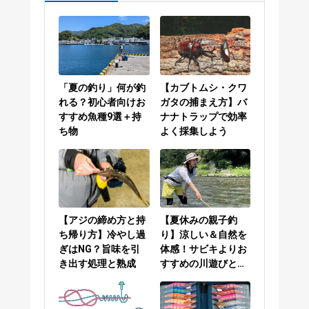
「夏の釣り」何が釣
【カブトムシ・クワ
れる？初心者向けお
ガタの捕まえ方】バ
すすめ魚種9選＋持
ナナトラップで効率
ち物
よく採集しよう
【アジの締め方と持
【夏休みの親子釣
ち帰り方】冷やし過
り】涼しい＆自然を
ぎはNG？旨味を引
体感！サビキよりお
き出す処理と熟成
すすめの川遊びと
は？