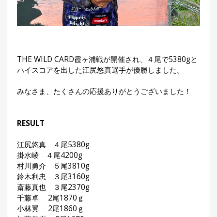
集
部
お
す
🏆
›
す
め
THE WILD CARD霞ヶ浦戦が開催され、４尾で5380gと
釣
ハイスコアを出した江尻悠真選手が優勝しました。
り
具
みなさま、たくさんの応援ありがとうございました！
メ
デ
RESULT
ィ
ア
江尻悠真 ４尾5380g
Basser
🐟
（バ
掛水崚 ４尾4200g
ス釣り）
村川勇介 ５尾3810g
鈴木利忠 ３尾3160g
Northanglers
❄️
（北
斎藤真也 ３尾2370g
海道）
千藤卓 2尾1870ｇ
小林翼 2尾1860ｇ
月