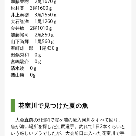
加藤栄樹 2尾1670ｇ
刊
松村寛 3尾1600ｇ
つ
井上泰徳 3尾1550ｇ
り
📖
大石智洋 1尾1260ｇ
人
ブ
金井敏 2尾1010ｇ
ロ
加藤裕司 2尾850ｇ
グ
山下尚輝 1尾560ｇ
室町雄一郎 1尾430ｇ
田鍋秀和 0ｇ
宮嶋駿介 0ｇ
清水綾 0ｇ
磯山康 0g
お
問
花室川で見つけた夏の魚
い
合
大会直前の3日間で霞ヶ浦の流入河川をすべて回り、
わ
魚が濃い場所を探した江尻選手。釣れて1日2本くらいと
せ
いう厳しいプラでしたが、大会前日に入った花室川で手