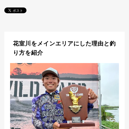
探
す・
調べ
る
目
的
か
🎣
›
花室川をメインエリアにした理由と釣
ら
探
り方を紹介
す
全
国
お
す
📍
›
す
め
釣
り
場
編