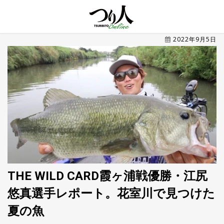
MENU
2022年9月5日
トレ
ン
ド・
最新
新
着
UP
記
事
ラ
ン
キ
No.1
ン
グ
THE WILD CARD霞ヶ浦戦優勝・江尻
悠真選手レポート。花室川で見つけた
釣具
HOT
NEWS
夏の魚