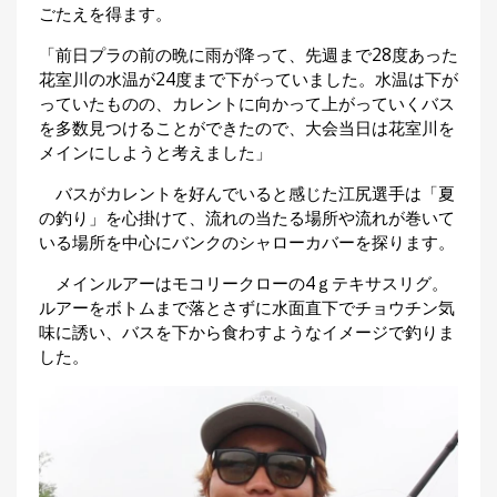
ごたえを得ます。
「前日プラの前の晩に雨が降って、先週まで28度あった
花室川の水温が24度まで下がっていました。水温は下が
っていたものの、カレントに向かって上がっていくバス
を多数見つけることができたので、大会当日は花室川を
メインにしようと考えました」
バスがカレントを好んでいると感じた江尻選手は「夏
の釣り」を心掛けて、流れの当たる場所や流れが巻いて
いる場所を中心にバンクのシャローカバーを探ります。
メインルアーはモコリークローの4ｇテキサスリグ。
ルアーをボトムまで落とさずに水面直下でチョウチン気
味に誘い、バスを下から食わすようなイメージで釣りま
した。