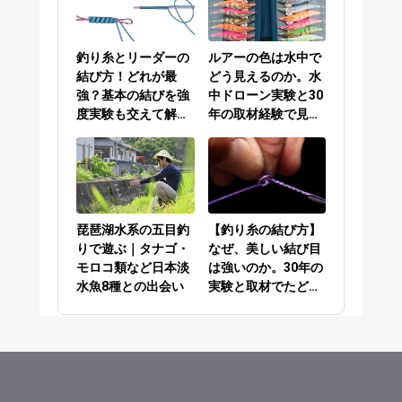
釣り糸とリーダーの
ルアーの色は水中で
結び方！どれが最
どう見えるのか。水
強？基本の結びを強
中ドローン実験と30
度実験も交えて解説
年の取材経験で見え
／PEラインとリーダ
てきた答え
ーの結び方編
琵琶湖水系の五目釣
【釣り糸の結び方】
りで遊ぶ｜タナゴ・
なぜ、美しい結び目
モロコ類など日本淡
は強いのか。30年の
水魚8種との出会い
実験と取材でたどり
着いた答え