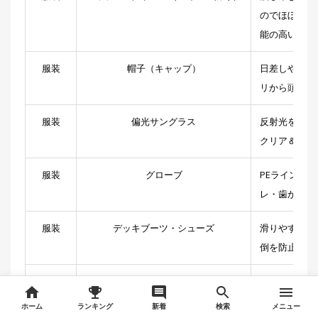
のでほぼ必須
能の高いもの
服装
帽子（キャップ）
日差しや飛ん
リから頭を守
服装
偏光サングラス
反射光をカッ
クリア＆目を
服装
グローブ
PEラインや
レ・歯からケ
服装
デッキブーツ・シューズ
滑りやすい船
倒を防止
服装
日焼け止め
ウォータープ
定期的に塗り
ホーム
ランキング
新着
検索
メニュー