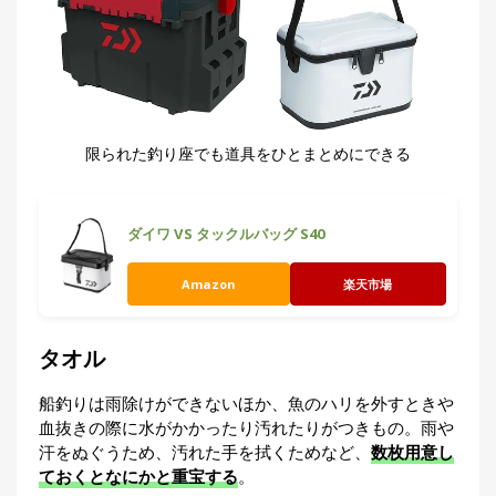
限られた釣り座でも道具をひとまとめにできる
ダイワ VS タックルバッグ S40
Amazon
楽天市場
タオル
船釣りは雨除けができないほか、魚のハリを外すときや
血抜きの際に水がかかったり汚れたりがつきもの。雨や
汗をぬぐうため、汚れた手を拭くためなど、
数枚用意し
ておくとなにかと重宝する
。