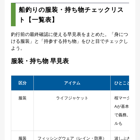
船釣りの服装・持ち物チェックリス
ト【一覧表】
釣行前の最終確認に使える早見表をまとめた。「身につ
ける服装」と「持参する持ち物」をひと目でチェックし
よう。
服装・持ち物 早見表
区分
アイテム
ひとことポイ
服装
ライフジャケット
桜マーク付き・
Aが基本。着
で義務。船宿
ルも
服装
フィッシングウェア（レイン・防寒）
波しぶきなど