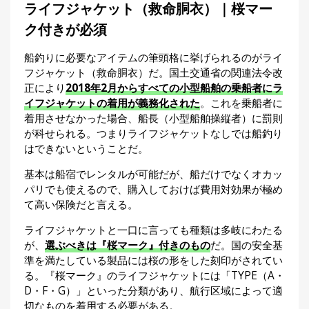
ライフジャケット（救命胴衣）｜桜マー
ク付きが必須
船釣りに必要なアイテムの筆頭格に挙げられるのがライ
フジャケット（救命胴衣）だ。国土交通省の関連法令改
正により
2018年2月からすべての小型船舶の乗船者にラ
イフジャケットの着用が義務化された
。これを乗船者に
着用させなかった場合、船長（小型船舶操縦者）に罰則
が科せられる。つまりライフジャケットなしでは船釣り
はできないということだ。
基本は船宿でレンタルが可能だが、船だけでなくオカッ
パリでも使えるので、購入しておけば費用対効果が極め
て高い保険だと言える。
ライフジャケットと一口に言っても種類は多岐にわたる
が、
選ぶべきは『桜マーク』付きのもの
だ。国の安全基
準を満たしている製品には桜の形をした刻印がされてい
る。『桜マーク』のライフジャケットには「TYPE（A・
D・F・G）」といった分類があり、航行区域によって適
切なものを着用する必要がある。