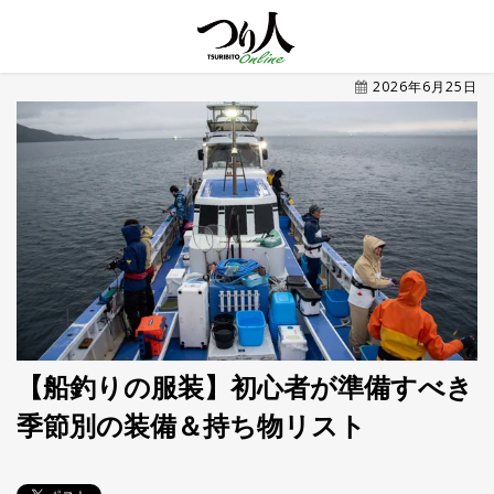
MENU
2026年6月25日
トレ
ン
ド・
最新
新
着
UP
記
事
ラ
ン
キ
No.1
ン
グ
【船釣りの服装】初心者が準備すべき
季節別の装備＆持ち物リスト
釣具
HOT
NEWS