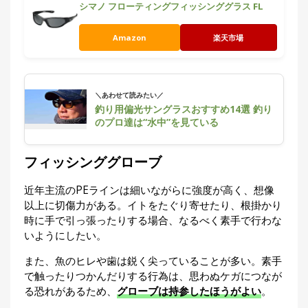
シマノ フローティングフィッシンググラス FL
Amazon
楽天市場
＼あわせて読みたい／
釣り用偏光サングラスおすすめ14選 釣り
のプロ達は“水中”を見ている
フィッシンググローブ
近年主流のPEラインは細いながらに強度が高く、想像
以上に切傷力がある。イトをたぐり寄せたり、根掛かり
時に手で引っ張ったりする場合、なるべく素手で行わな
いようにしたい。
また、魚のヒレや歯は鋭く尖っていることが多い。素手
で触ったりつかんだりする行為は、思わぬケガにつなが
る恐れがあるため、
グローブは持参したほうがよい
。