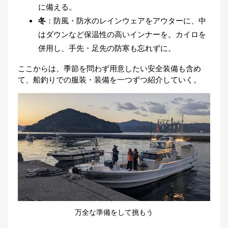
に備える。
船釣りの服装・持ち物チェックリスト【一覧
冬
：防風・防水のレインウェアをアウターに、中
表】
はダウンなど保温性の高いインナーを。カイロを
服装・持ち物 早見表
併用し、手先・足先の防寒も忘れずに。
ここからは、季節を問わず用意したい安全装備も含め
て、船釣りでの服装・装備を一つずつ紹介していく。
万全な準備をして挑もう