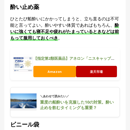
酔い止め薬
ひとたび船酔いにかかってしまうと、立ち直るのは不可
能と言ってよい。酔いやすい体質であればもちろん、
酔
いに強くても寝不足や疲れがたまっているときなどは前
もって服用しておくべき
。
【指定第2類医薬品】アネロン「ニスキャップ」 10カプセル
Amazon
楽天市場
＼あわせて読みたい／
重度の船酔いを克服した10の対策。酔い
止めを飲むタイミングも重要？
ビニール袋