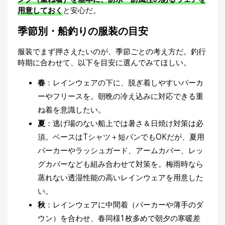
フィッシンググローブ
刊
用意しておく
と安心だ。
つ
デッキブーツ・デッキシューズ
り
📖
季節別・船釣りの服装の目安
日焼け止め
人
アームカバー・レッグカバー
ブ
服装でまず押さえたいのが、季節ごとの考え方だ。釣行
ロ
ネックウォーマー・ネックカバー
時期に合わせて、以下を目安に選んでみてほしい。
グ
カイロ
春
：レインウェアの下に、脱ぎ着しやすいパーカ
船釣りの持ち物｜あると安心・便利なアイテ
ーやフリースを。朝晩の冷え込みに対応できる重
ム
ね着を意識したい。
プライヤー
夏
：逃げ場のない船上では暑さ＆日焼け対策は必
フィッシュグリップ（魚つかみ）
須。ベースはTシャツ＋短パンでもOKだが、夏用
ロッドホルダー（サオ受け）
パーカーやラッシュガード、アームカバー、レッ
お
クーラーボックス
グカバーなども組み合わせて対策を。梅雨時なら
問
バッカン（タックルボックス）
蒸れない透湿性能の高いレインウェアを用意した
い
タオル
合
い。
酔い止め薬
わ
秋
：レインウェアに中間着（パーカーや薄手のダ
ビニール袋
せ
ウン）を合わせ、春同様1枚多めで朝夕の寒暖差
水道水（タックルメンテ用）