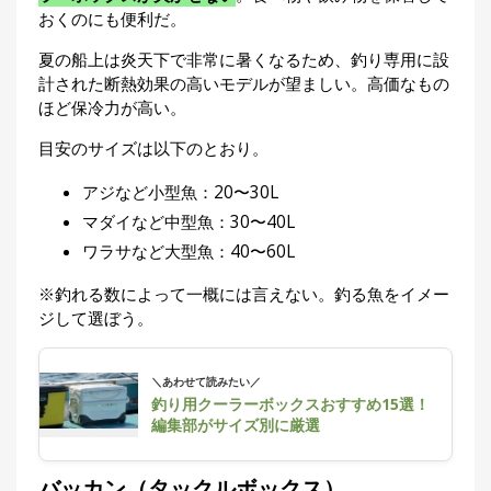
おくのにも便利だ。
夏の船上は炎天下で非常に暑くなるため、釣り専用に設
計された断熱効果の高いモデルが望ましい。高価なもの
ほど保冷力が高い。
目安のサイズは以下のとおり。
アジなど小型魚：20〜30L
マダイなど中型魚：30〜40L
ワラサなど大型魚：40〜60L
※釣れる数によって一概には言えない。釣る魚をイメー
ジして選ぼう。
＼あわせて読みたい／
釣り用クーラーボックスおすすめ15選！
編集部がサイズ別に厳選
バッカン（タックルボックス）