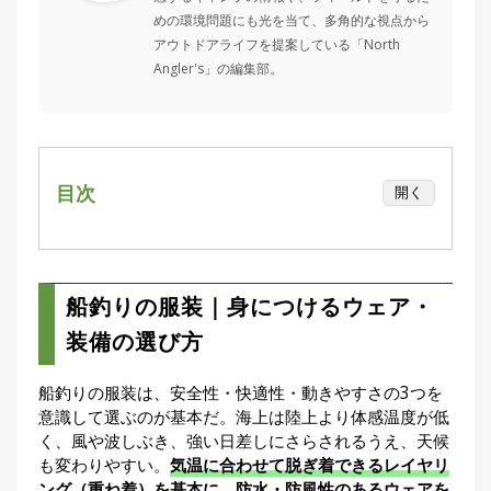
集
めの環境問題にも光を当て、多角的な視点から
部
アウトドアライフを提案している「North
お
Angler's」の編集部。
す
🏆
›
す
め
釣
り
具
目次
開く
船釣りの服装｜身につけるウェア・装備の選
メ
び方
デ
ィ
季節別・船釣りの服装の目安
船釣りの服装｜身につけるウェア・
ア
ライフジャケット（救命胴衣）｜桜マーク
装備の選び方
Basser
🐟
（バ
付きが必須
ス釣り）
フィッシングウェア（レインウェア・防寒
船釣りの服装は、安全性・快適性・動きやすさの3つを
着）
Northanglers
❄️
意識して選ぶのが基本だ。海上は陸上より体感温度が低
（北
海道）
く、風や波しぶき、強い日差しにさらされるうえ、天候
帽子（キャップ）
も変わりやすい。
気温に合わせて脱ぎ着できるレイヤリ
偏光サングラス
月
ング（重ね着）を基本に、防水・防風性のあるウェアを