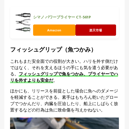
シマノ パワープライヤー CT-561P
Amazon
楽天市場
フィッシュグリップ（魚つかみ）
これもまた安全面での役割が大きい。ハリを外す側だけ
ではなく、それを支えるほうの手にも気を遣う必要があ
る。
フィッシュグリップで魚をつかみ、プライヤーでハ
リを外すよりも安全だ
。
ほかにも、リリースを前提とした場合に魚へのダメージ
を軽減することができる。素手はもちろん乾いたグロー
ブでつかんだり、内臓を圧迫したり、船上にしばらく放
置するなどの行為は魚に致命傷を与えかねない。