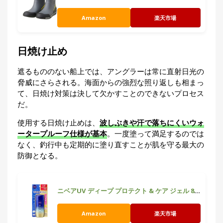
Amazon
楽天市場
日焼け止め
遮るもののない船上では、アングラーは常に直射日光の
脅威にさらされる。海面からの強烈な照り返しも相まっ
て、日焼け対策は決して欠かすことのできないプロセス
だ。
使用する日焼け止めは、
波しぶきや汗で落ちにくいウォ
ータープルーフ仕様が基本
。一度塗って満足するのでは
なく、釣行中も定期的に塗り直すことが肌を守る最大の
防御となる。
ニベアUV ディープ プロテクト & ケア ジェル 80g SPF50+ / PA++++
Amazon
楽天市場