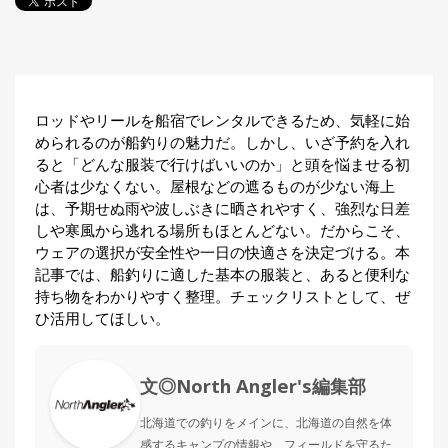
探
す・
調べ
る
目
ロッドやリールを船宿でレンタルできるため、気軽に始
的
められるのが船釣りの魅力だ。しかし、いざ予約を入れ
か
🎣
›
ら
ると「どんな服装で行けばいいのか」と頭を悩ませる初
探
心者は少なくない。屋根などの遮るものが少ない海上
す
は、予期せぬ雨や波しぶきに晒されやすく、強烈な日差
しや寒風から逃れる場所もほとんどない。だからこそ、
全
ウェアの選択が安全性や一日の快適さを決定づける。本
国
記事では、船釣りに適した基本の服装と、あると便利な
お
持ち物をわかりやすく整理。チェックリストとして、ぜ
す
📍
ひ活用してほしい。
›
す
め
釣
り
文◎North Angler's編集部
場
北海道での釣りをメインに、北海道の自然を体
感するキャンプの情報や、フィールドを守るた
編