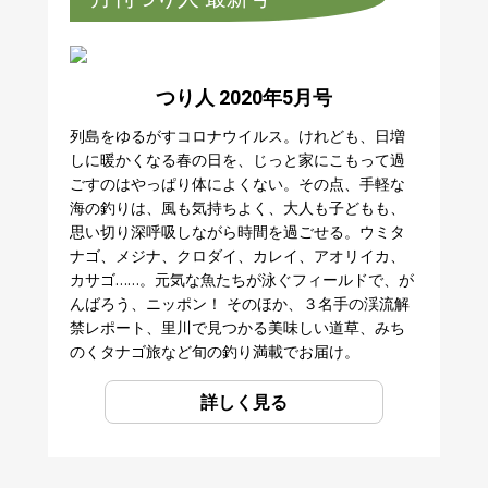
つり人 2020年5月号
列島をゆるがすコロナウイルス。けれども、日増
しに暖かくなる春の日を、じっと家にこもって過
ごすのはやっぱり体によくない。その点、手軽な
海の釣りは、風も気持ちよく、大人も子どもも、
思い切り深呼吸しながら時間を過ごせる。ウミタ
ナゴ、メジナ、クロダイ、カレイ、アオリイカ、
カサゴ……。元気な魚たちが泳ぐフィールドで、が
んばろう、ニッポン！ そのほか、３名手の渓流解
禁レポート、里川で見つかる美味しい道草、みち
のくタナゴ旅など旬の釣り満載でお届け。
詳しく見る