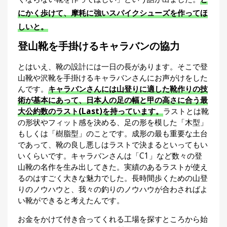
にかく歩けて、摩耗に強いスパイクシューズを作ってほ
しいと。
登山靴を手掛けるキャラバンの協力
とはいえ、靴の設計には一日の長があります。そこで登
山靴や沢靴を手掛けるキャラバンさんにお声がけをした
んです。
キャラバンさんには山登りに適した靴作りの技
術が基本にあって、日本人の足の幅と甲の高さに合う最
大公約数のラスト(Last)を持っています。
ラストとは靴
の形状やフィット感を決める、足の形を模した「木型」
もしくは「樹脂型」のことです。成形の最も重要な土台
であって、靴の良し悪しはラストで決まるといってもい
いくらいです。キャラバンさんは「C1」など数々の登
山靴の名作を生み出してきた。実績のあるラストが使え
るのはすごく大きな魅力でした。長時間歩くための山登
りのノウハウと、我々の釣りのノウハウが合わさればよ
い靴ができると考えたんです。
お金をかけて付き合ってくれる工場を探すところから始