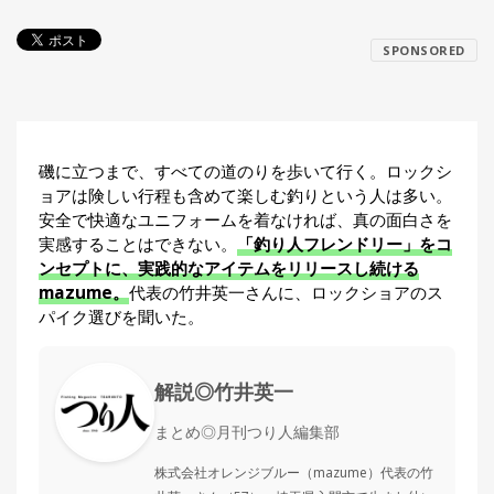
探
す・
SPONSORED
調べ
る
目
的
か
🎣
›
磯に立つまで、すべての道のりを歩いて行く。ロックシ
ら
ョアは険しい行程も含めて楽しむ釣りという人は多い。
探
安全で快適なユニフォームを着なければ、真の面白さを
す
実感することはできない。
「釣り人フレンドリー」をコ
ンセプトに、実践的なアイテムをリリースし続ける
全
mazume。
代表の竹井英一さんに、ロックショアのス
国
お
パイク選びを聞いた。
す
📍
›
す
め
解説◎竹井英一
釣
り
まとめ◎月刊つり人編集部
場
株式会社オレンジブルー（mazume）代表の竹
編