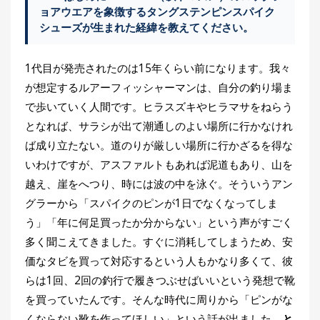
求
刊
ョアウエアを象徴するタングステンピンスパイク
脱ぎ履きのしやすい設計
つ
シューズが生まれた経緯を教えてください。
り
ピンが減らない驚異の耐久性
📖
人
釣り人目線の価格設定に込められたブランド
ブ
1代目が発売されたのは15年くらい前になります。我々
の意地
ロ
が想定するルアーフィッシャーマンは、自分の釣り場ま
グ
で歩いていく人間です。ヒラスズキやヒラマサをねらう
となれば、サラシが出て潮通しのよい場所に行かなけれ
ば成り立たない。道のりが厳しい場所に行かざるを得な
いわけですが、アスファルトもあれば泥道もあり、山を
越え、崖をへつり、時には波の中を泳ぐ。そういうアン
グラーから「スパイクのピンが1日でなくなってしま
お
う」「年に何足買ったか分からない」という声がすごく
問
多く聞こえてきました。すぐに消耗してしまうため、安
い
価なタビを買って対応するという人もかなり多くて、彼
合
らは1回、2回の釣行で履きつぶせばいいという発想で靴
わ
を買っていたんです。そんな時代に周りから「ピンがな
せ
くならない靴を作ってほしい」という話が出ました。
と