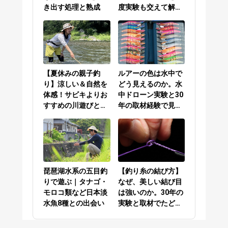
き出す処理と熟成
度実験も交えて解説
／PEラインとリーダ
ーの結び方編
【夏休みの親子釣
ルアーの色は水中で
り】涼しい＆自然を
どう見えるのか。水
体感！サビキよりお
中ドローン実験と30
すすめの川遊びと
年の取材経験で見え
は？
てきた答え
琵琶湖水系の五目釣
【釣り糸の結び方】
りで遊ぶ｜タナゴ・
なぜ、美しい結び目
モロコ類など日本淡
は強いのか。30年の
水魚8種との出会い
実験と取材でたどり
着いた答え