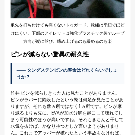
爪先を打ち付けても痛くないトゥガード。靴紐は平紐でほど
けにくい。下部のアイレットは強化プラスチック製でループ
方向が縦に並び、締め上げるのも緩めるのも楽
ピンが減らない驚異の耐久性
―― タングステンピンの寿命はどれくらいでしょ
うか？
竹井 ピンを減らしきった人は見たことがありません。
ピンがラバーに陥没したという靴は何足か見たことがあ
りますが、それも数ヵ所ではなく1ヵ所です。ピンが摩
り減るよりも先に、EVAが加水分解を起こして壊れてし
まう可能性のほうが高いですね。それもきちんと干して
水気を抜けば、かなり持つとしか言いようがありませ
ん。これまでアッパーが破れたという事故もなければ、