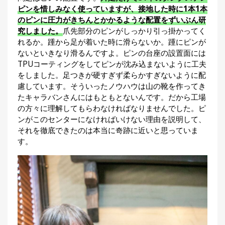
ピンを惜しみなく使っていますが、接地した時に1本1本
のピンに圧力がきちんとかかるような配置をずいぶん研
究しました。
爪先部分のピンがしっかり引っ掛かってく
れるか。踵から足が着いた時に滑らないか。踵にピンが
ないといきなり滑るんですよ。ピンの台座の設置面には
TPUコーティングをしてピンが沈み込まないように工夫
をしました。足つきが硬すぎず柔らかすぎないように配
慮しています。そういったノウハウは山の靴を作ってき
たキャラバンさんにはもともとないんです。だから工場
の方々に理解してもらわなければなりませんでした。ピ
ンがこのセンターになければいけない理由を説明して、
それを徹底できたのは本当に奇跡に近いと思っていま
す。