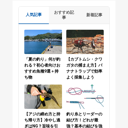
おすすめ記
人気記事
新着記事
事
「夏の釣り」何が釣
【カブトムシ・クワ
れる？初心者向けお
ガタの捕まえ方】バ
すすめ魚種9選＋持
ナナトラップで効率
ち物
よく採集しよう
【アジの締め方と持
釣り糸とリーダーの
ち帰り方】冷やし過
結び方！どれが最
ぎはNG？旨味を引
強？基本の結びを強