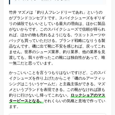
竹井 マズメは「釣り人フレンドリーであれ」というの
がブランドコンセプトです。スパイクシューズをギリギ
リの値段でもいいとしている最大の理由は、ほかに製品
がないからです。このスパイクシューズで信頼が得られ
れば、ほかの物も売れるようになる。ウエットスーツや
バッグも買っていただける。ブランド戦略になりうる製
品なんです。磯に出て靴に不安を感じれば、戻ってこれ
ません。世界のシューズ業界、釣り業界、他の業界を見
渡しても、我々が作ったこの靴には独自性があって、唯
一無二だと思っています。
かっこいいことを言うつもりはないですけど、このスパ
イクシューズを作り上げたからこそ「磯のルアーフィッ
シングはこういうゲームだ」と主義主張ができる。マズ
メというブランドを表現できる。この靴がなければ誰も
釣りに行けないし帰ってこれない。
ロックショアのマス
ターピースとなる。
それくらいの気概と意地で作ってい
ます。