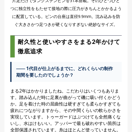
片足だけでタングステンピンを31本搭載。そのひとつひと
つに独立性をもたせて接地の際に圧力がきちんとかかるよう
に配置している。ピンの台座は直径9.9mm。沈み込みを防
ぐ大きさかつ足つきが硬くなりすぎない絶妙なサイズ。
耐久性と使いやすさをまる2年かけて
徹底追求
―― 1代目が仕上がるまでに、どれくらいの制作
期間を要したのでしょうか？
まる2年はかかりましたね。こだわりはいくつもありま
す。踏み込んだ時に足裏が曲がって磯に吸い付くかどう
か。足を着けた時の屈曲性は硬すぎても柔らかすぎても
疲れにつながりますから、その中間くらいの軟らかさを
実現しています。トゥーガードはぶつけても全然痛くな
いし、水はけもいい。アッパーで最も破れやすい箇所は
全部保護されています。糸はほとんど使っていません。