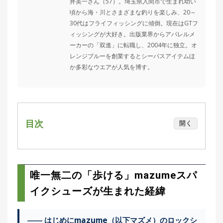
井英一さん（57）。埼玉県入間市で生まれ幼い
集
頃から海・川とさまざまな釣りを楽しみ、20～
部
30代はフライフィッシングに傾倒。現在はGTフ
お
ィッシングが大好き。出版業界からアパレルメ
す
🏆
›
ーカーの「双進」に転職し、2004年に独立。オ
す
め
レンジブルーを創業するとシーバスアイテムほ
釣
か多彩なウエアが人気を博す。
り
具
メ
目次
デ
開く
ィ
ア
唯一無二の「歩ける」mazumeスパイクシュ
Basser
🐟
（バ
ーズが生まれた経緯
ス釣り）
登山靴を手掛けるキャラバンの協力
唯一無二の「歩ける」mazumeスパ
片足31本のタングステンピン配置に込め
Northanglers
❄️
（北
イクシューズが生まれた経緯
たこだわり
海道）
耐久性と使いやすさをまる2年かけて徹底追
―― はじめにmazume（以下マズメ）のロックシ
月