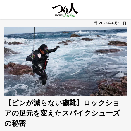
MENU
2026年6月13日
トレ
ン
ド・
最新
新
着
UP
記
事
ラ
ン
キ
No.1
ン
グ
【ピンが減らない磯靴】ロックショ
アの足元を変えたスパイクシューズ
釣具
HOT
NEWS
の秘密