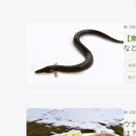
20
【
な
全国
投げ
20
ウ
は