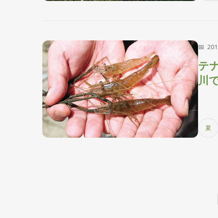
20
テ
川
夏