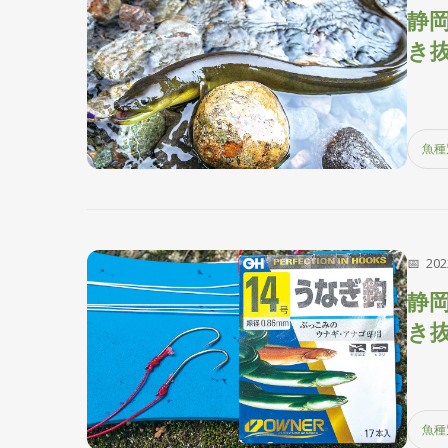
静
き
魚種
20
静
き
魚種