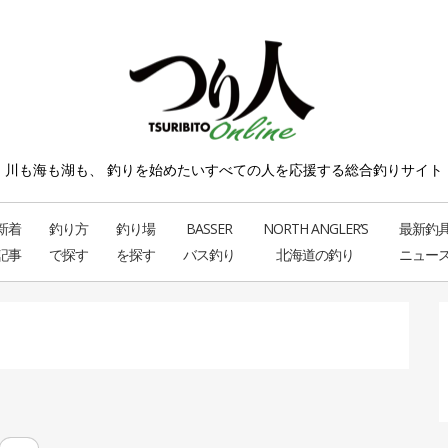
川も海も湖も、 釣りを始めたい
すべての人を応援する総合釣りサイト
新着
釣り方
釣り場
BASSER
NORTH ANGLER’S
最新釣
記事
で探す
を探す
バス釣り
北海道の釣り
ニュー