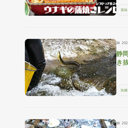
美味
20
静
き
魚種
20