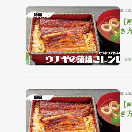
20
【
き
美味
20
【
き