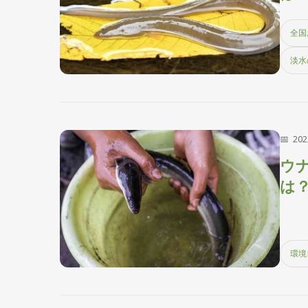
全国
淡水
20
ウ
は
エ
環境