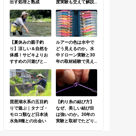
出す処理と熟成
度実験も交えて解説
／PEラインとリーダ
ーの結び方編
【夏休みの親子釣
ルアーの色は水中で
り】涼しい＆自然を
どう見えるのか。水
体感！サビキよりお
中ドローン実験と30
すすめの川遊びと
年の取材経験で見え
は？
てきた答え
琵琶湖水系の五目釣
【釣り糸の結び方】
りで遊ぶ｜タナゴ・
なぜ、美しい結び目
モロコ類など日本淡
は強いのか。30年の
水魚8種との出会い
実験と取材でたどり
着いた答え