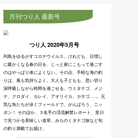
月刊つり人 最新号
つり人 2020年5月号
列島をゆるがすコロナウイルス。けれども、日増し
に暖かくなる春の日を、じっと家にこもって過ごす
のはやっぱり体によくない。その点、手軽な海の釣
りは、風も気持ちよく、大人も子どもも、思い切り
深呼吸しながら時間を過ごせる。ウミタナゴ、メジ
ナ、クロダイ、カレイ、アオリイカ、カサゴ……。元
気な魚たちが泳ぐフィールドで、がんばろう、ニッ
ポン！ そのほか、３名手の渓流解禁レポート、里川
で見つかる美味しい道草、みちのくタナゴ旅など旬
の釣り満載でお届け。