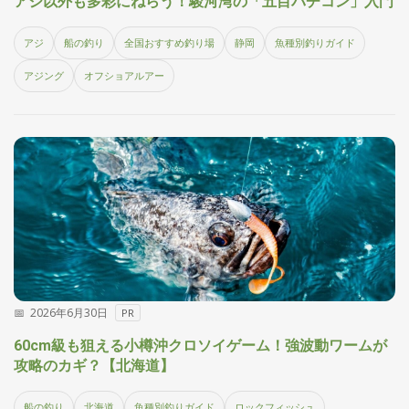
アジ以外も多彩にねらう！駿河湾の「五目バチコン」入門
集
部
アジ
船の釣り
全国おすすめ釣り場
静岡
魚種別釣りガイド
お
す
🏆
›
アジング
オフショアルアー
す
め
釣
り
具
メ
デ
ィ
ア
Basser
🐟
（バ
ス釣り）
2026年6月30日
PR
Northanglers
60cm級も狙える小樽沖クロソイゲーム！強波動ワームが
❄️
（北
海道）
攻略のカギ？【北海道】
月
船の釣り
北海道
魚種別釣りガイド
ロックフィッシュ