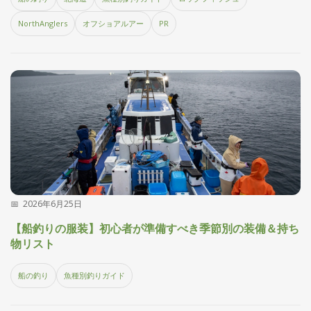
刊
つ
NorthAnglers
オフショアルアー
PR
り
📖
人
ブ
ロ
グ
2026年6月25日
お
問
【船釣りの服装】初心者が準備すべき季節別の装備＆持ち
物リスト
い
合
船の釣り
魚種別釣りガイド
わ
せ