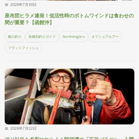
2026年7月30日
探
す・
座布団ヒラメ連発！低活性時のボトムワインドは食わせの
調べ
間が重要？【函館沖】
る
目
船の釣り
魚種別釣りガイド
NorthAnglers
オフショアルアー
的
か
🎣
›
フラットフィッシュ
ら
探
す
全
国
お
す
📍
›
す
め
釣
り
場
2026年7月22日
編