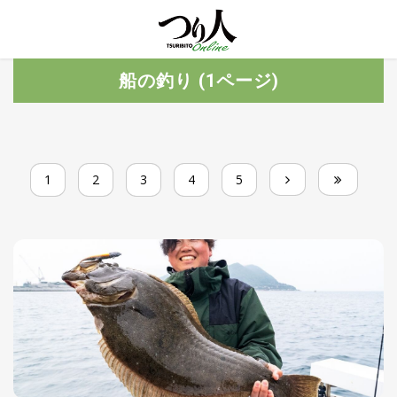
MENU
トレ
船の釣り (1ページ)
ン
ド・
最新
新
着
UP
記
1
2
3
4
5
事
ラ
ン
キ
No.1
ン
グ
釣具
HOT
NEWS