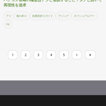
再現性を追求
アジ
船の釣り
魚種別釣りガイド
アジング
オフショアルアー
PR
1
2
3
4
5